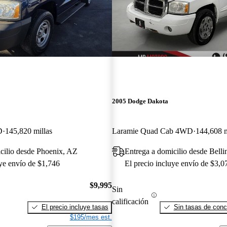
2005 Dodge Dakota
D
145,820 millas
Laramie Quad Cab 4WD
144,608 m
cilio desde Phoenix, AZ
Entrega a domicilio desde Bel
uye envío de $1,746
El precio incluye envío de $3,0
$9,995
Sin
calificación
El precio incluye tasas
Sin tasas de conc
$195/mes est.