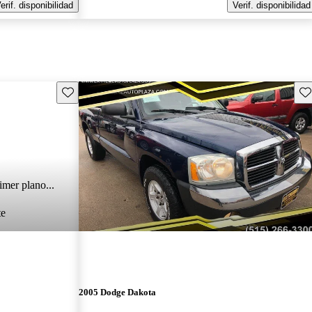
erif. disponibilidad
Verif. disponibilidad
Guarda este Aviso
Gu
imer plano...
te
2005 Dodge Dakota