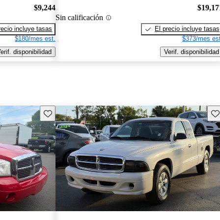
$9,244
$19,17
Sin calificación
recio incluye tasas
El precio incluye tasas
$180/mes est.
$373/mes est
erif. disponibilidad
Verif. disponibilidad
Guarda este Aviso
Gu