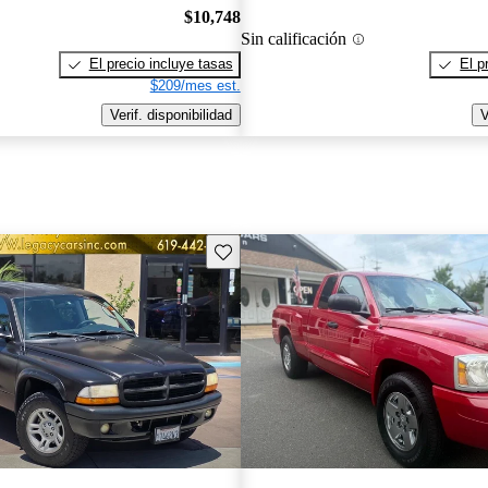
$10,748
Sin calificación
El precio incluye tasas
El p
$209/mes est.
Verif. disponibilidad
V
Guarda este Aviso