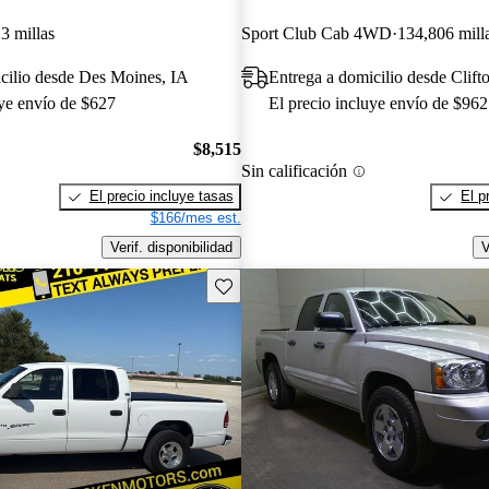
3 millas
Sport Club Cab 4WD
134,806 mill
cilio desde Des Moines, IA
Entrega a domicilio desde Clift
uye envío de $627
El precio incluye envío de $962
$8,515
Sin calificación
El precio incluye tasas
El p
$166/mes est.
Verif. disponibilidad
V
Guarda este Aviso