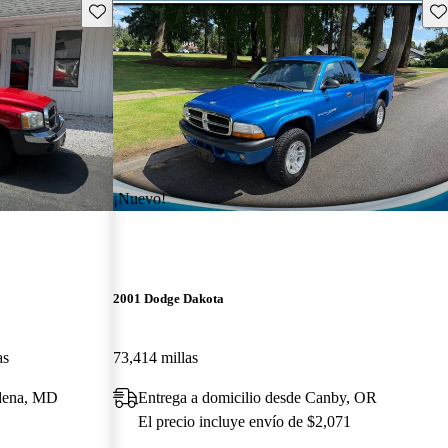
Guarda este Aviso
Gu
¡Nuevo!
2001 Dodge Dakota
as
73,414 millas
adena, MD
Entrega a domicilio desde Canby, OR
El precio incluye envío de $2,071