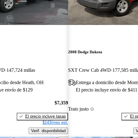
2008 Dodge Dakota
WD
147,724 millas
SXT Crew Cab 4WD
177,585 mill
cilio desde Heath, OH
Entrega a domicilio desde Monti
uye envío de $129
El precio incluye envío de $411
$7,359
Trato justo
El precio incluye tasas
El p
$143/mes est.
Verif. disponibilidad
V