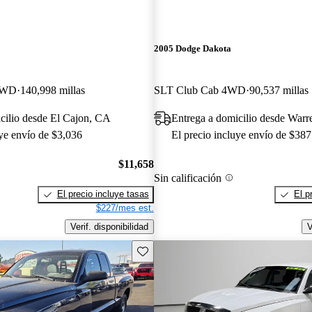
2005 Dodge Dakota
RWD
140,998 millas
SLT Club Cab 4WD
90,537 millas
cilio desde El Cajon, CA
Entrega a domicilio desde Warr
uye envío de $3,036
El precio incluye envío de $387
$11,658
Sin calificación
El precio incluye tasas
El p
$227/mes est.
Verif. disponibilidad
V
Guarda este Aviso