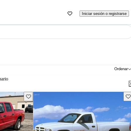
Iniciar sesión o registrarse
Ordenar
nario
Guarda este Aviso
Gu