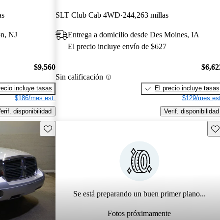
as
SLT Club Cab 4WD
244,263 millas
on, NJ
Entrega a domicilio desde Des Moines, IA
El precio incluye envío de $627
$9,560
$6,62
Sin calificación
recio incluye tasas
El precio incluye tasas
$186/mes est.
$129/mes est
erif. disponibilidad
Verif. disponibilidad
Guarda este Aviso
Gu
Se está preparando un buen primer plano...
Fotos próximamente