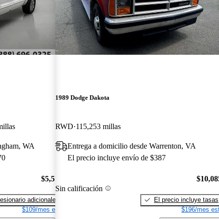
1989 Dodge Dakota
illas
RWD
115,253 millas
lingham, WA
Entrega a domicilio desde Warrenton, VA
70
El precio incluye envío de $387
$5,570
$10,08
Sin calificación
esionario adicionales
El precio incluye tasas
$109/mes est.
$196/mes est