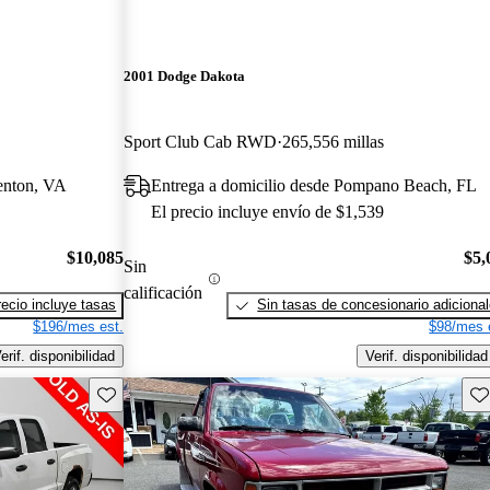
2001 Dodge Dakota
Sport Club Cab RWD
265,556 millas
enton, VA
Entrega a domicilio desde Pompano Beach, FL
El precio incluye envío de $1,539
$10,085
$5,
Sin
calificación
recio incluye tasas
Sin tasas de concesionario adiciona
$196/mes est.
$98/mes 
erif. disponibilidad
Verif. disponibilidad
Guarda este Aviso
Gu