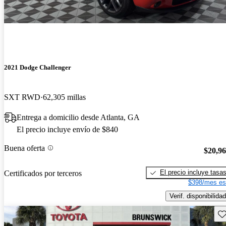
2021 Dodge Challenger
SXT RWD
62,305 millas
Entrega a domicilio desde Atlanta, GA
El precio incluye envío de $840
Buena oferta
$20,9
El precio incluye tasa
Certificados por terceros
$398/mes es
Verif. disponibilidad
Gu