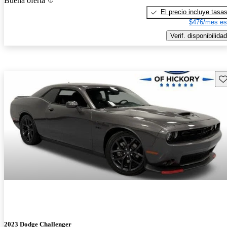
Buena oferta
El precio incluye tasa
$476/mes es
Verif. disponibilidad
Gu
2023 Dodge Challenger