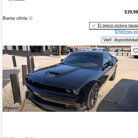
$39,9
Buena oferta
El precio incluye tasa
$764/mes es
Verif. disponibilidad
Gu
¡Nuevo!