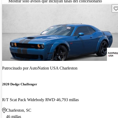
Mostrar solo avisos que incluyan tasas del concesionario
Gu
Patrocinado por
AutoNation USA Charleston
2020 Dodge Challenger
R/T Scat Pack Widebody RWD
46,793 millas
Charleston, SC
46 millas