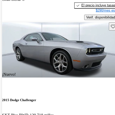
El precio incluye tasa
$290/mes es
Verif. disponibilidad
Gu
¡Nuevo!
2015 Dodge Challenger