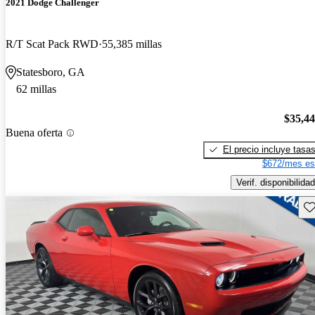
2021 Dodge Challenger
R/T Scat Pack RWD
55,385 millas
Statesboro, GA
62 millas
$35,4
Buena oferta
El precio incluye tasa
$672/mes es
Verif. disponibilidad
Gu