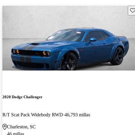
Gu
2020 Dodge Challenger
R/T Scat Pack Widebody RWD
46,793 millas
Charleston, SC
46 millas