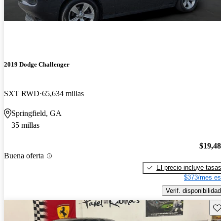
2019 Dodge Challenger
SXT RWD
65,634 millas
Springfield, GA
35 millas
$19,4
Buena oferta
El precio incluye tasa
$373/mes es
Verif. disponibilidad
Gu