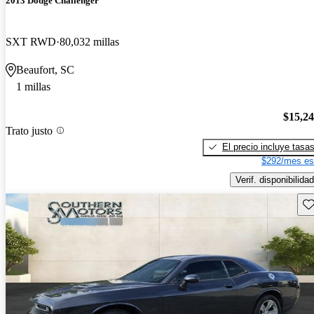
2013 Dodge Challenger
SXT RWD
80,032 millas
Beaufort, SC
1 millas
$15,2
Trato justo
El precio incluye tasa
$292/mes es
Verif. disponibilidad
Gu