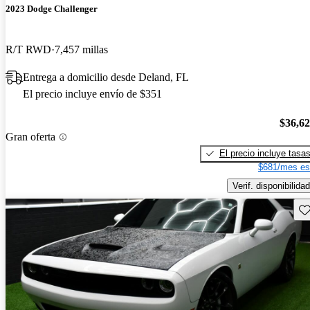
2023 Dodge Challenger
R/T RWD
7,457 millas
Entrega a domicilio desde Deland, FL
El precio incluye envío de $351
$36,6
Gran oferta
El precio incluye tasa
$681/mes es
Verif. disponibilidad
Gu