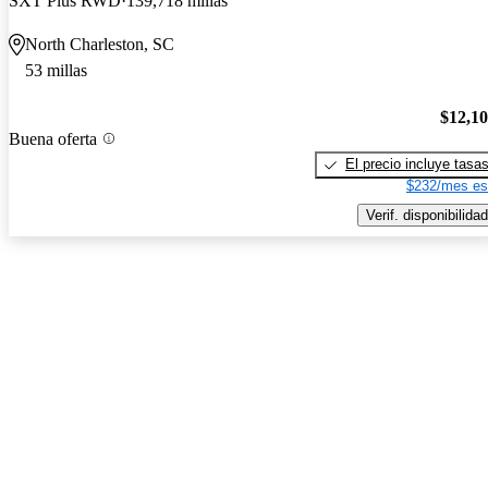
SXT Plus RWD
139,718 millas
North Charleston, SC
53 millas
$12,1
Buena oferta
El precio incluye tasa
$232/mes es
Verif. disponibilidad