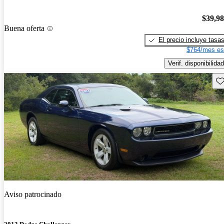
$39,9
Buena oferta
El precio incluye tasa
$764/mes es
Verif. disponibilidad
Gu
Aviso patrocinado