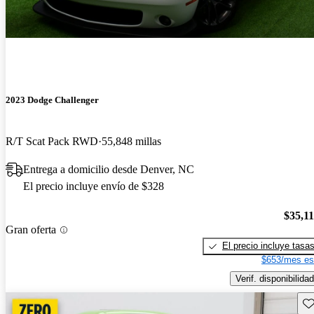
2023 Dodge Challenger
R/T Scat Pack RWD
55,848 millas
Entrega a domicilio desde Denver, NC
El precio incluye envío de $328
$35,1
Gran oferta
El precio incluye tasa
$653/mes es
Verif. disponibilidad
Gu