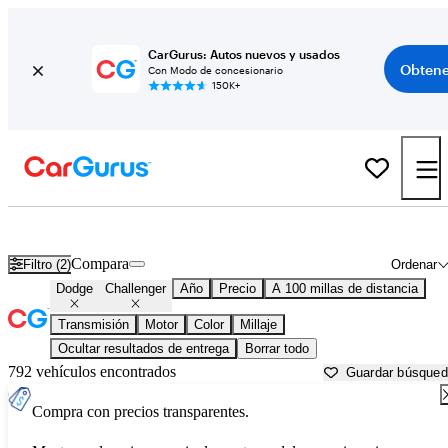
CarGurus: Autos nuevos y usados
Obtene
Con Modo de concesionario
150K+
Dodge Challenger usados en venta cerca de
Beaufort, SC
Compara
Filtro (2)
Ordenar
Dodge
Challenger
Año
Precio
A 100 millas de distancia
Transmisión
Motor
Color
Millaje
Ocultar resultados de entrega
Borrar todo
792 vehículos encontrados
Guardar búsque
Compra con precios transparentes.