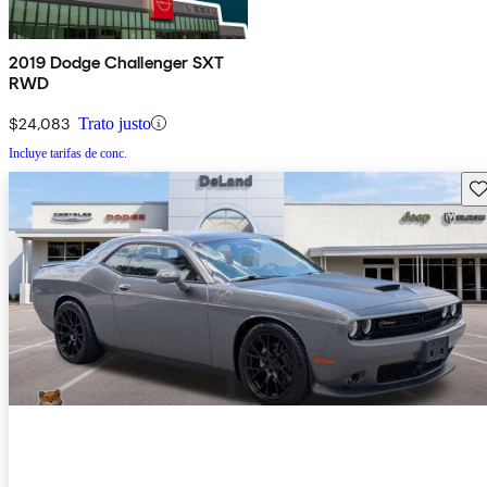
2019 Dodge Challenger SXT
RWD
$24,083
Trato justo
Incluye tarifas de conc.
Gu