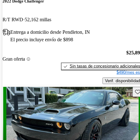
2022 Dodge Challenger
R/T RWD
52,162 millas
Entrega a domicilio desde Pendleton, IN
El precio incluye envío de $898
$25,8
Gran oferta
Sin tasas de concesionario adicionale
$490/mes es
Verif. disponibilidad
Gu