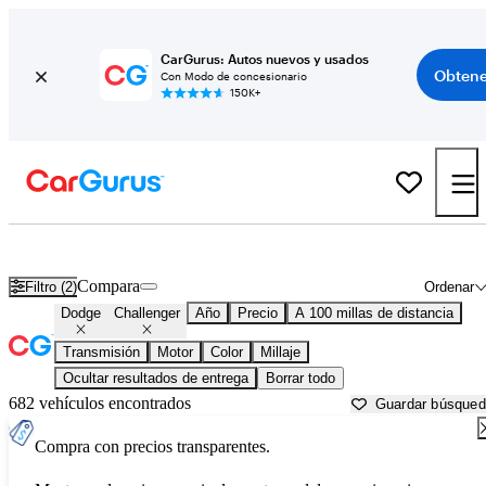
CarGurus: Autos nuevos y usados
Obtene
Con Modo de concesionario
150K+
Dodge Challenger usados en venta cerca de
Appleton, WI
Compara
Filtro (2)
Ordenar
Dodge
Challenger
Año
Precio
A 100 millas de distancia
Transmisión
Motor
Color
Millaje
Ocultar resultados de entrega
Borrar todo
682 vehículos encontrados
Guardar búsque
Compra con precios transparentes.