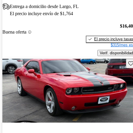
Entrega a domicilio desde Largo, FL
El precio incluye envío de $1,764
$16,4
Buena oferta
El precio incluye tasa
$315/mes es
Verif. disponibilidad
Gu