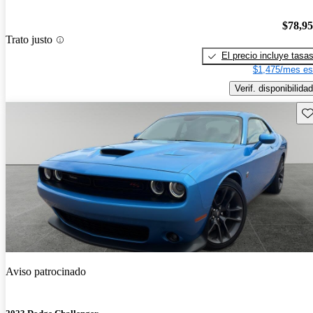
$78,9
Trato justo
El precio incluye tasa
$1,475/mes es
Verif. disponibilidad
Gu
Aviso patrocinado