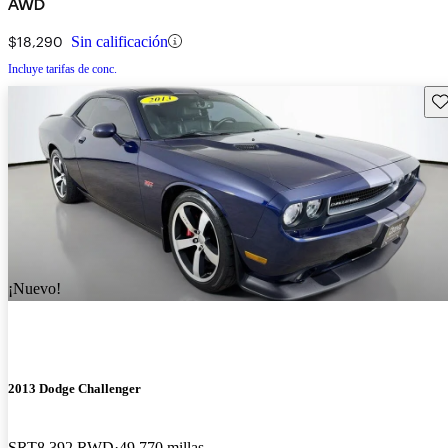
AWD
$18,290
Sin calificación
Incluye tarifas de conc.
Gu
¡Nuevo!
2013 Dodge Challenger
SRT8 392 RWD
49,770 millas