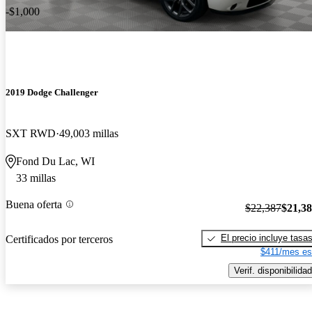
-$1,000
2019 Dodge Challenger
SXT RWD
49,003 millas
Fond Du Lac, WI
33 millas
Buena oferta
$22,387
$21,3
El precio incluye tasa
Certificados por terceros
$411/mes es
Verif. disponibilidad