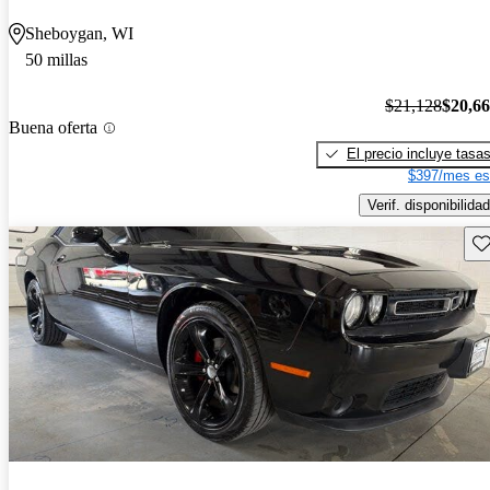
Sheboygan, WI
50 millas
$21,128
$20,6
Buena oferta
El precio incluye tasa
$397/mes es
Verif. disponibilidad
Gu