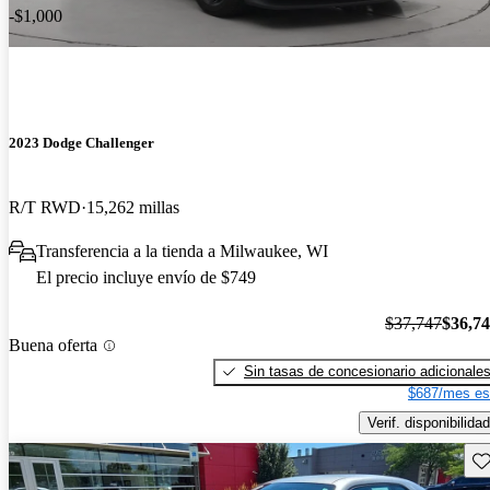
-$1,000
2023 Dodge Challenger
R/T RWD
15,262 millas
Transferencia a la tienda a Milwaukee, WI
El precio incluye envío de $749
$37,747
$36,7
Buena oferta
Sin tasas de concesionario adicionale
$687/mes es
Verif. disponibilidad
Gu