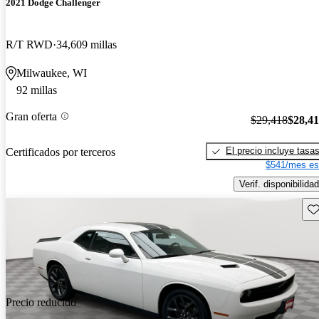
2021 Dodge Challenger
R/T RWD
34,609 millas
Milwaukee, WI
92 millas
Gran oferta
$29,418
$28,4
El precio incluye tasa
Certificados por terceros
$541/mes es
Verif. disponibilidad
Gu
Precio reducido