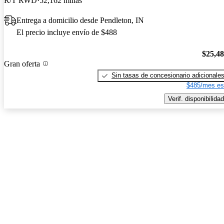
R/T RWD
52,162 millas
Entrega a domicilio desde Pendleton, IN
El precio incluye envío de $488
$25,4
Gran oferta
Sin tasas de concesionario adicionale
$485/mes es
Verif. disponibilidad