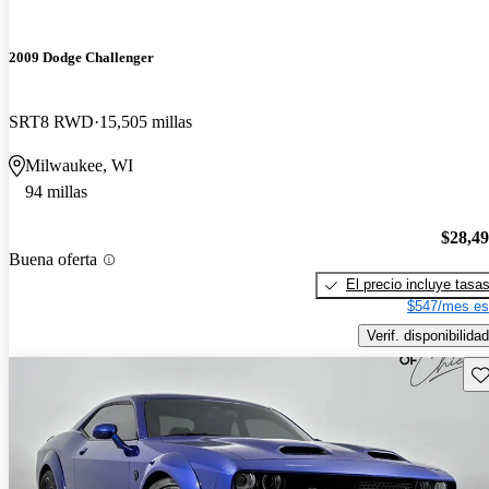
2009 Dodge Challenger
SRT8 RWD
15,505 millas
Milwaukee, WI
94 millas
$28,4
Buena oferta
El precio incluye tasa
$547/mes es
Verif. disponibilidad
Gu