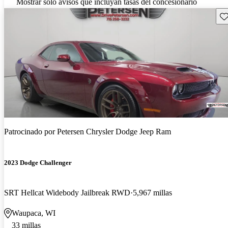
Mostrar solo avisos que incluyan tasas del concesionario
Gu
Patrocinado por
Petersen Chrysler Dodge Jeep Ram
2023 Dodge Challenger
SRT Hellcat Widebody Jailbreak RWD
5,967 millas
Waupaca, WI
33 millas