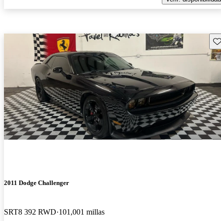
Gu
2011 Dodge Challenger
SRT8 392 RWD
101,001 millas