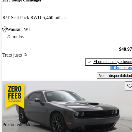
2023 Dodge Challenger
R/T Scat Pack RWD
5,460 millas
Wausau, WI
75 millas
$48,9
Trato justo
El precio incluye tasa
$915/mes es
Verif. disponibilidad
Gu
Precio reducido