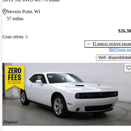
Stevens Point, WI
57 millas
$26,3
Gran oferta
El precio incluye tasa
$507/mes es
Verif. disponibilidad
Gu
¡Nuevo!