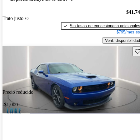
$41,7
Trato justo
Sin tasas de concesionario adicionale
$795/mes es
Verif. disponibilidad
Gu
Precio reducido
-$1,000