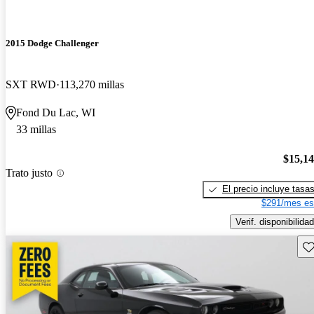
2015 Dodge Challenger
SXT RWD
113,270 millas
Fond Du Lac, WI
33 millas
$15,1
Trato justo
El precio incluye tasa
$291/mes es
Verif. disponibilidad
Gu