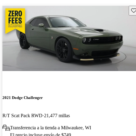
Gu
2021 Dodge Challenger
R/T Scat Pack RWD
21,477 millas
Transferencia a la tienda a Milwaukee, WI
El precio incluye envío de $749