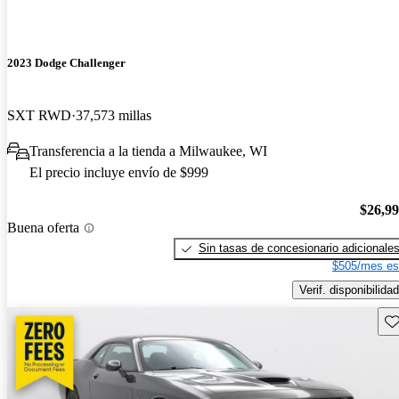
2023 Dodge Challenger
SXT RWD
37,573 millas
Transferencia a la tienda a Milwaukee, WI
El precio incluye envío de $999
$26,9
Buena oferta
Sin tasas de concesionario adicionale
$505/mes es
Verif. disponibilidad
Gu