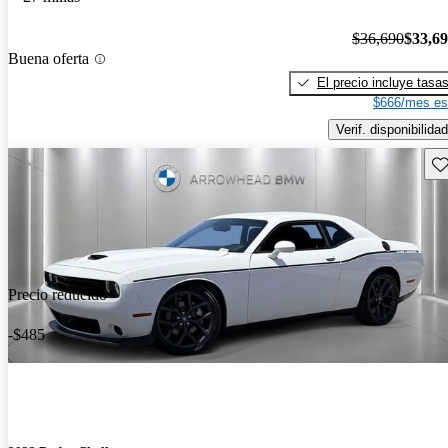
$36,690
$33,6
Buena oferta
El precio incluye tasa
$666/mes es
Verif. disponibilidad
Gu
Precio reducido
-$485