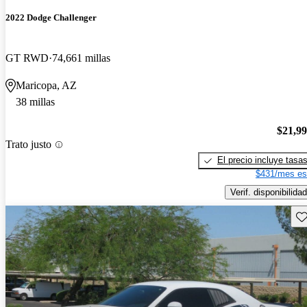
2022 Dodge Challenger
GT RWD
74,661 millas
Maricopa, AZ
38 millas
$21,9
Trato justo
El precio incluye tasa
$431/mes es
Verif. disponibilidad
Gu