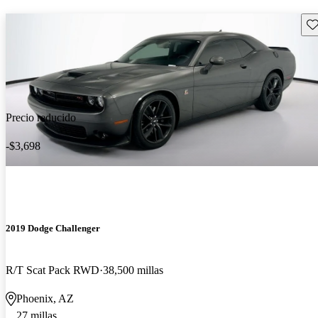
Gu
Precio reducido
-$3,698
2019 Dodge Challenger
R/T Scat Pack RWD
38,500 millas
Phoenix, AZ
27 millas