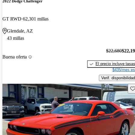
2022 Dodge Challenger
GT RWD
62,301 millas
Glendale, AZ
43 millas
$22,680
$22,1
Buena oferta
El precio incluye tasa
$435/mes es
Verif. disponibilidad
Gu