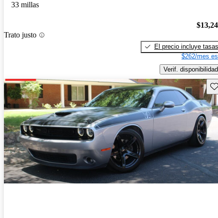
33 millas
$13,2
Trato justo
El precio incluye tasa
$262/mes es
Verif. disponibilidad
Gu