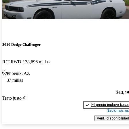
¡Nuevo!
2010 Dodge Challenger
R/T RWD
138,696 millas
Phoenix, AZ
37 millas
$13,4
Trato justo
El precio incluye tasa
$267/mes es
Verif. disponibilidad