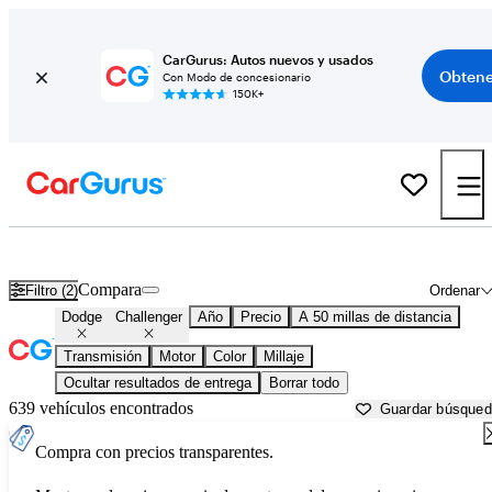
CarGurus: Autos nuevos y usados
Obtene
Con Modo de concesionario
150K+
Dodge Challenger usados en venta cerca de
Apache Junction, AZ
Compara
Filtro (2)
Ordenar
Dodge
Challenger
Año
Precio
A 50 millas de distancia
Transmisión
Motor
Color
Millaje
Ocultar resultados de entrega
Borrar todo
639 vehículos encontrados
Guardar búsque
Compra con precios transparentes.