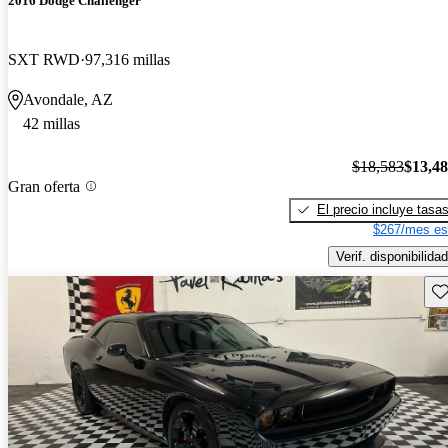
2016 Dodge Challenger
SXT RWD
97,316 millas
Avondale, AZ
42 millas
$18,583
$13,4
Gran oferta
El precio incluye tasa
$267/mes es
Verif. disponibilidad
Gu