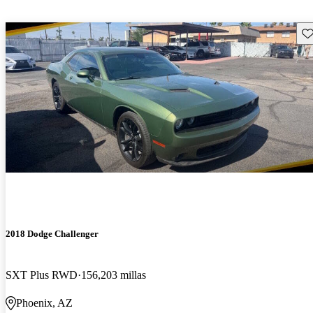
Gu
2018 Dodge Challenger
SXT Plus RWD
156,203 millas
Phoenix, AZ