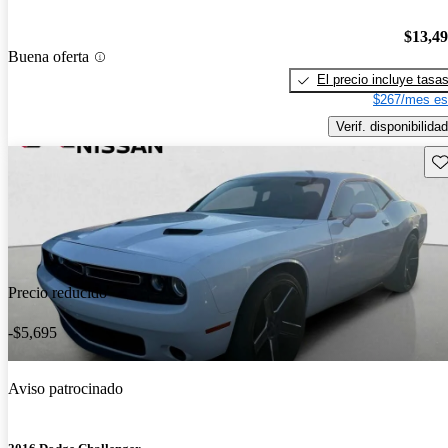
$13,4
Buena oferta
El precio incluye tasa
$267/mes es
Verif. disponibilidad
Gu
Precio reducido
-$5,695
Aviso patrocinado