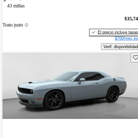
43 millas
$35,7
Trato justo
El precio incluye tasa
$700/mes es
Verif. disponibilidad
Gu