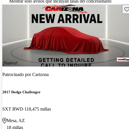
Mostrar solo avisos que incluyan tasas del concesionario
Gu
¡Nuevo!
Patrocinado por
Carizona
2017 Dodge Challenger
SXT RWD
118,475 millas
Mesa, AZ
18 millas