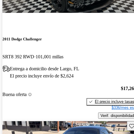
2011 Dodge Challenger
SRT8 392 RWD
101,001 millas
Entrega a domicilio desde Largo, FL
El precio incluye envío de $2,624
$17,2
Buena oferta
El precio incluye tasa
$336/mes es
Verif. disponibilidad
Gu