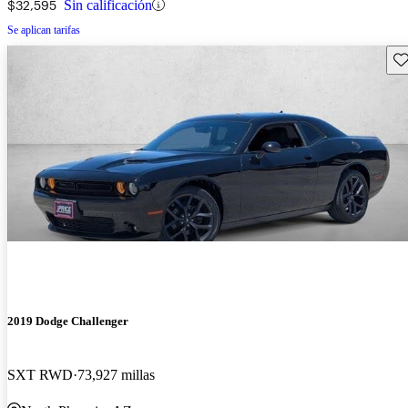
$32,595
Sin calificación
Se aplican tarifas
Gu
2019 Dodge Challenger
SXT RWD
73,927 millas