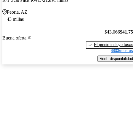
R/T Scat Pack RWD
21,891 millas
Peoria, AZ
43 millas
$43,066
$41,7
Buena oferta
El precio incluye tasa
$803/mes es
Verif. disponibilidad