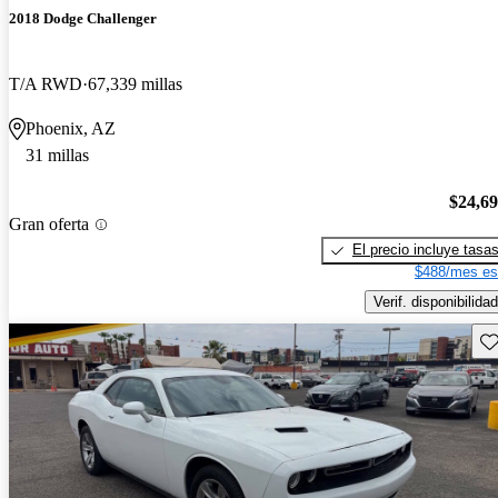
2018 Dodge Challenger
T/A RWD
67,339 millas
Phoenix, AZ
31 millas
$24,6
Gran oferta
El precio incluye tasa
$488/mes es
Verif. disponibilidad
Gu