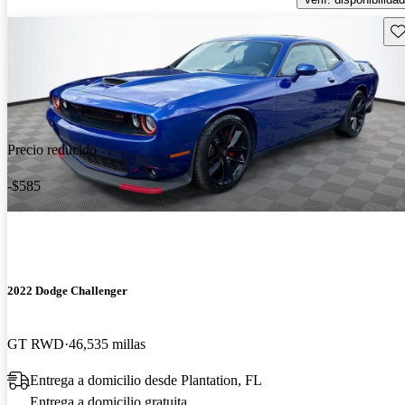
Gu
Precio reducido
-$585
2022 Dodge Challenger
GT RWD
46,535 millas
Entrega a domicilio desde Plantation, FL
Entrega a domicilio gratuita