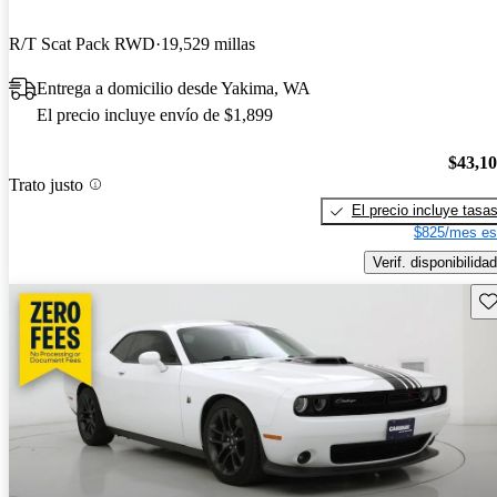
R/T Scat Pack RWD
19,529 millas
Entrega a domicilio desde Yakima, WA
El precio incluye envío de $1,899
$43,1
Trato justo
El precio incluye tasa
$825/mes es
Verif. disponibilidad
Gu