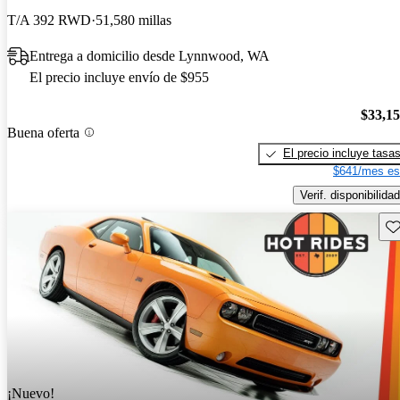
T/A 392 RWD
51,580 millas
Entrega a domicilio desde Lynnwood, WA
El precio incluye envío de $955
$33,1
Buena oferta
El precio incluye tasa
$641/mes es
Verif. disponibilidad
Gu
¡Nuevo!