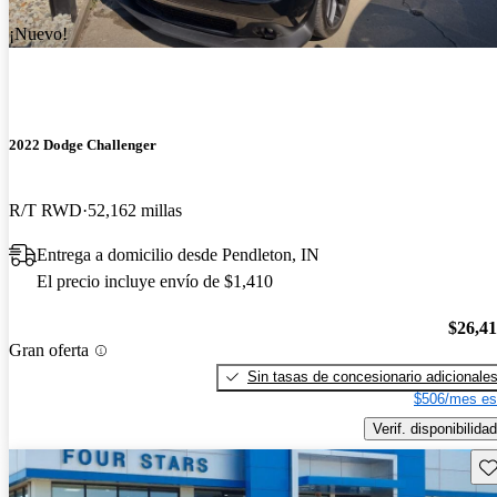
¡Nuevo!
2022 Dodge Challenger
R/T RWD
52,162 millas
Entrega a domicilio desde Pendleton, IN
El precio incluye envío de $1,410
$26,4
Gran oferta
Sin tasas de concesionario adicionale
$506/mes es
Verif. disponibilidad
Gu