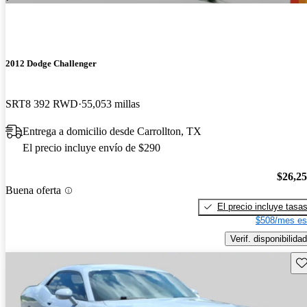
2012 Dodge Challenger
SRT8 392 RWD
55,053 millas
Entrega a domicilio desde Carrollton, TX
El precio incluye envío de $290
$26,2
Buena oferta
El precio incluye tasa
$508/mes es
Verif. disponibilidad
Gu