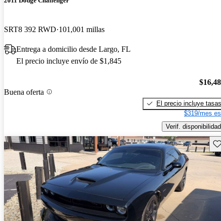
2011 Dodge Challenger
SRT8 392 RWD
101,001 millas
Entrega a domicilio desde Largo, FL
El precio incluye envío de $1,845
$16,4
Buena oferta
El precio incluye tasa
$319/mes es
Verif. disponibilidad
Gu