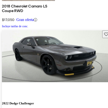
2018 Chevrolet Camaro LS
Coupe RWD
$17,050
Gran oferta
Incluye tarifas de conc.
Gu
2022 Dodge Challenger