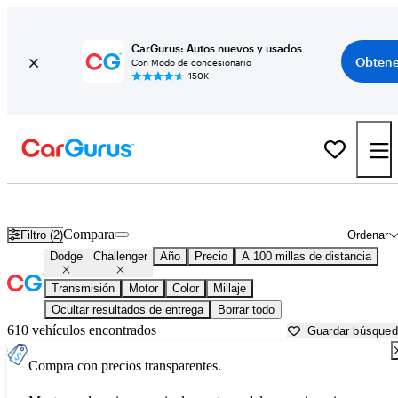
CarGurus: Autos nuevos y usados
Obtene
Con Modo de concesionario
150K+
Dodge Challenger usados en venta cerca de
Amarillo, TX
Compara
Filtro (2)
Ordenar
Dodge
Challenger
Año
Precio
A 100 millas de distancia
Transmisión
Motor
Color
Millaje
Ocultar resultados de entrega
Borrar todo
610 vehículos encontrados
Guardar búsque
Compra con precios transparentes.