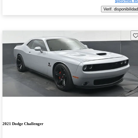
$485/mes es
Verif. disponibilidad
Gu
2021 Dodge Challenger