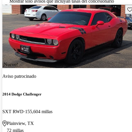
Mostrar solo avisos que incluyan tasas del concesionario
Gu
¡Nuevo!
Aviso patrocinado
2014 Dodge Challenger
SXT RWD
155,604 millas
Plainview, TX
72 millas