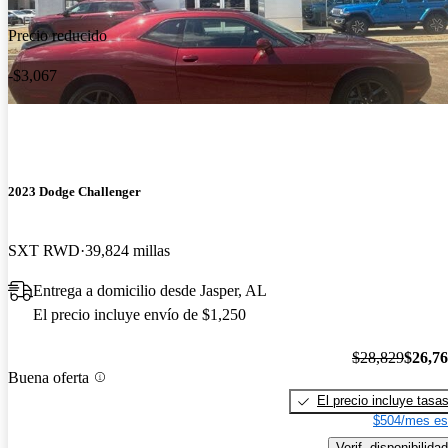
Precio reducido
-$3,067
2023 Dodge Challenger
SXT RWD
39,824 millas
Entrega a domicilio desde Jasper, AL
El precio incluye envío de $1,250
$28,829
$26,7
Buena oferta
El precio incluye tasa
$504/mes es
Verif. disponibilidad