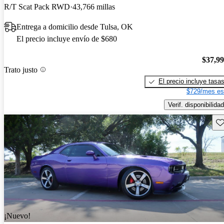
R/T Scat Pack RWD
43,766 millas
Entrega a domicilio desde Tulsa, OK
El precio incluye envío de $680
$37,9
Trato justo
El precio incluye tasa
$729/mes es
Verif. disponibilidad
Gu
¡Nuevo!