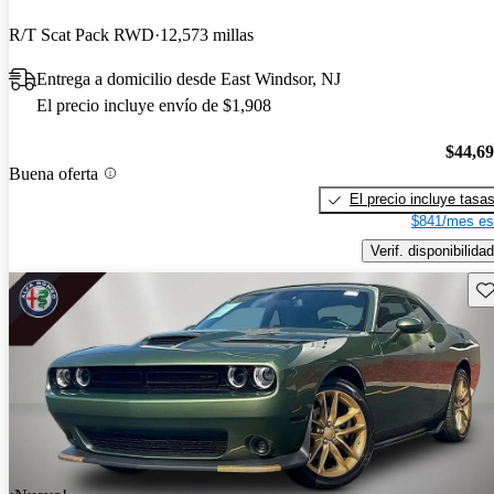
R/T Scat Pack RWD
12,573 millas
Entrega a domicilio desde East Windsor, NJ
El precio incluye envío de $1,908
$44,6
Buena oferta
El precio incluye tasa
$841/mes es
Verif. disponibilidad
Gu