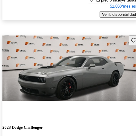
El precio incluye tasa
$1,038/mes es
Verif. disponibilidad
Gu
2023 Dodge Challenger