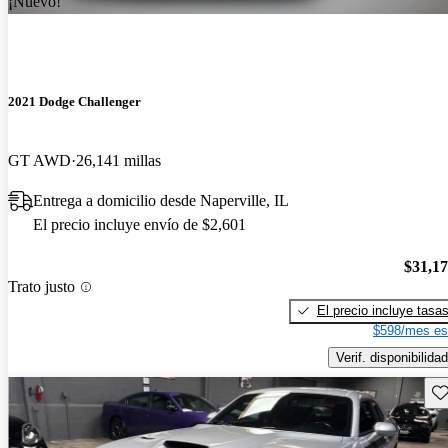
¡Nuevo!
2021 Dodge Challenger
GT AWD
26,141 millas
Entrega a domicilio desde Naperville, IL
El precio incluye envío de $2,601
$31,1
Trato justo
El precio incluye tasa
$598/mes es
Verif. disponibilidad
Gu