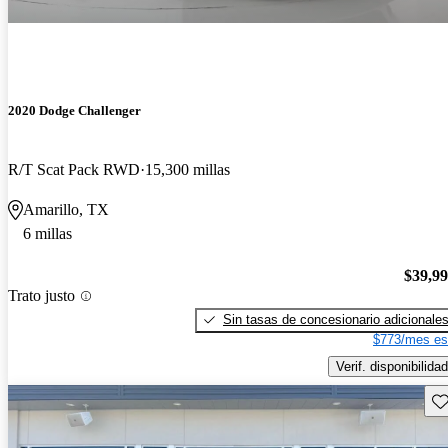
2020 Dodge Challenger
R/T Scat Pack RWD
15,300 millas
Amarillo, TX
6 millas
$39,9
Trato justo
Sin tasas de concesionario adicionale
$773/mes es
Verif. disponibilidad
Gu