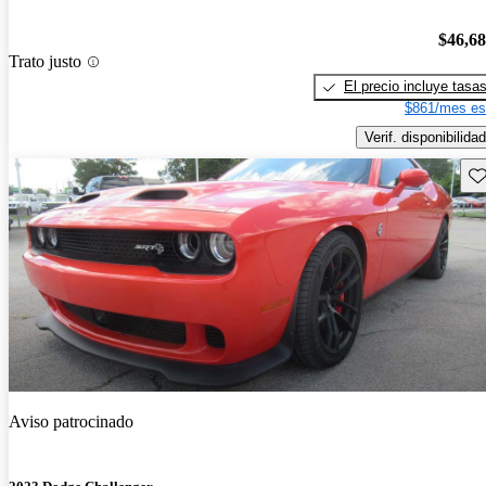
$46,6
Trato justo
El precio incluye tasa
$861/mes es
Verif. disponibilidad
Gu
Aviso patrocinado