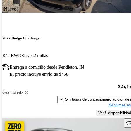
¡Nuevo!
2022 Dodge Challenger
R/T RWD
52,162 millas
Entrega a domicilio desde Pendleton, IN
El precio incluye envío de $458
$25,4
Gran oferta
Sin tasas de concesionario adicionale
$478/mes es
Verif. disponibilidad
Gu