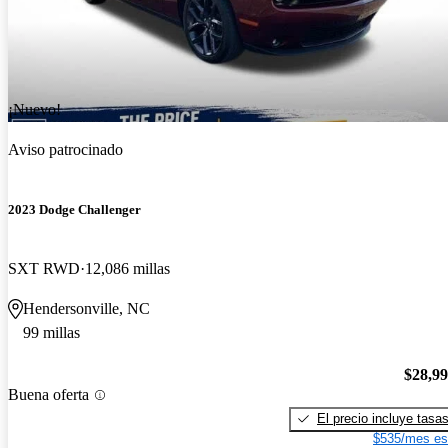
¡Nuevo!
Aviso patrocinado
2023 Dodge Challenger
SXT RWD
12,086 millas
Hendersonville, NC
99 millas
$28,9
Buena oferta
El precio incluye tasa
$535/mes es