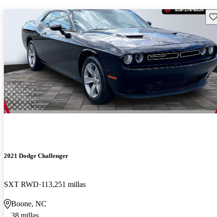
Gu
2021 Dodge Challenger
SXT RWD
113,251 millas
Boone, NC
38 millas