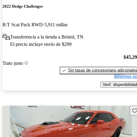
2022 Dodge Challenger
R/T Scat Pack RWD
5,911 millas
Transferencia a la tienda a Bristol, TN
El precio incluye envío de $299
$45,2
Trato justo
Sin tasas de concesionario adicionale
$850/mes es
Verif. disponibilidad
Gu