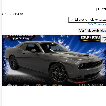
$15,7
Gran oferta
El precio incluye tasa
$297/mes es
Verif. disponibilidad
Gu