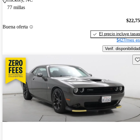
77 millas
$22,7
Buena oferta
El precio incluye tasa
$427/mes es
Verif. disponibilidad
Gu