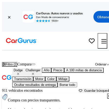
CarGurus: Autos nuevos y usados
Obtene
Con Modo de concesionario
150K+
Dodge Challenger usados en venta cerca de
Abingdon, VA
Compara
Filtro (2)
Ordenar
Dodge
Challenger
Año
Precio
A 100 millas de distancia
Transmisión
Motor
Color
Millaje
Ocultar resultados de entrega
Borrar todo
911 vehículos encontrados
Guardar búsque
Compra con precios transparentes.