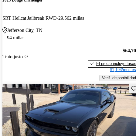
2023 Dodge Challenger
SRT Hellcat Jailbreak RWD
29,562 millas
Jefferson City, TN
94 millas
$64,7
Trato justo
El precio incluye tasa
$1,193/mes es
Verif. disponibilidad
Gu