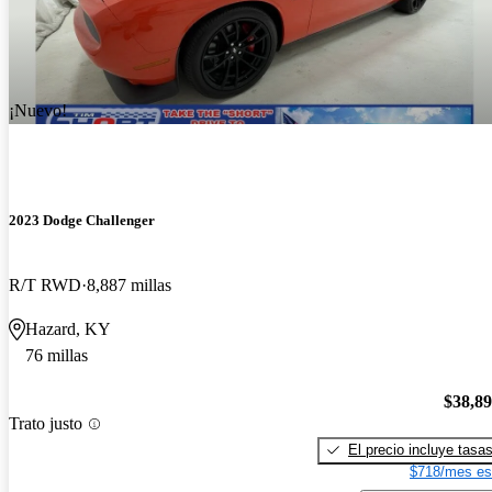
¡Nuevo!
2023 Dodge Challenger
R/T RWD
8,887 millas
Hazard, KY
76 millas
$38,8
Trato justo
El precio incluye tasa
$718/mes es