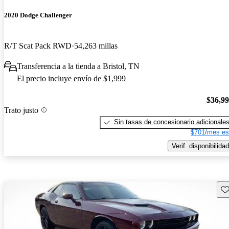
2020 Dodge Challenger
R/T Scat Pack RWD
54,263 millas
Transferencia a la tienda a Bristol, TN
El precio incluye envío de $1,999
$36,9
Trato justo
Sin tasas de concesionario adicionale
$701/mes es
Verif. disponibilidad
Gu