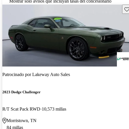
Mostrar solo avisos que incluyan tasas del concesionario
Gu
Patrocinado por
Lakeway Auto Sales
2023 Dodge Challenger
R/T Scat Pack RWD
10,573 millas
Morristown, TN
84 millas