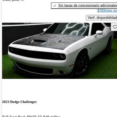
Sin tasas de concesionario adicionale
$783/mes es
Verif. disponibilidad
Gu
2023 Dodge Challenger