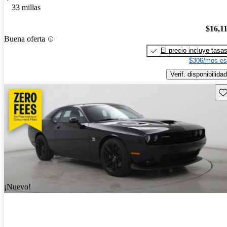
33 millas
$16,1
Buena oferta
El precio incluye tasa
$306/mes es
Verif. disponibilidad
Gu
¡Nuevo!