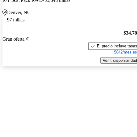
R/T Scat Pack RWD
55,848 millas
Denver, NC
97 millas
$34,7
Gran oferta
El precio incluye tasa
$642/mes es
Verif. disponibilidad