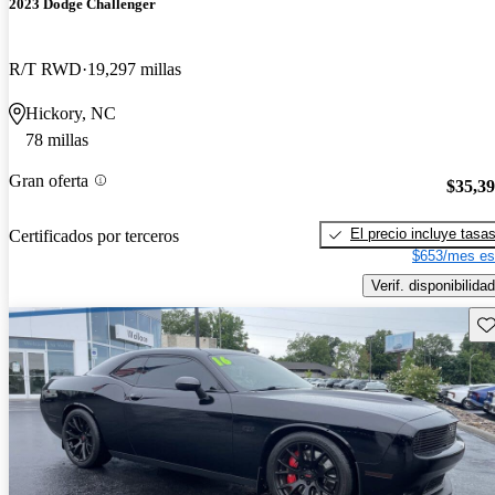
2023 Dodge Challenger
R/T RWD
19,297 millas
Hickory, NC
78 millas
Gran oferta
$35,3
El precio incluye tasa
Certificados por terceros
$653/mes es
Verif. disponibilidad
Gu