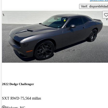
Verif. disponibilidad
Gu
2022 Dodge Challenger
SXT RWD
75,564 millas
Hickory, NC