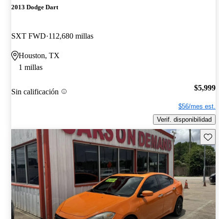
2013 Dodge Dart
SXT FWD
112,680 millas
Houston, TX
1 millas
$5,999
Sin calificación
$56/mes est.
Verif. disponibilidad
Guard