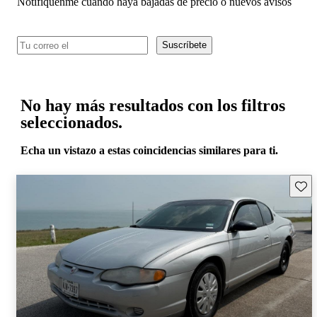
Notifíquenme cuando haya bajadas de precio o nuevos avisos
Suscríbete
No hay más resultados con los filtros
seleccionados.
Echa un vistazo a estas coincidencias similares para ti.
Guard