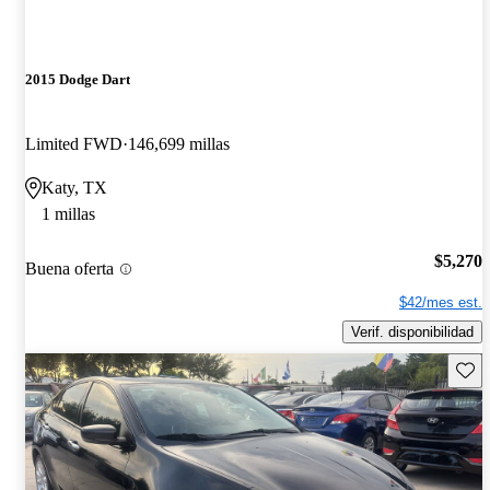
2015 Dodge Dart
Limited FWD
146,699 millas
Katy, TX
1 millas
$5,270
Buena oferta
$42/mes est.
Verif. disponibilidad
Guard