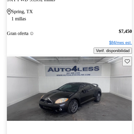
Spring, TX
1 millas
$7,450
Gran oferta
$84/mes est.
Verif. disponibilidad
Guard