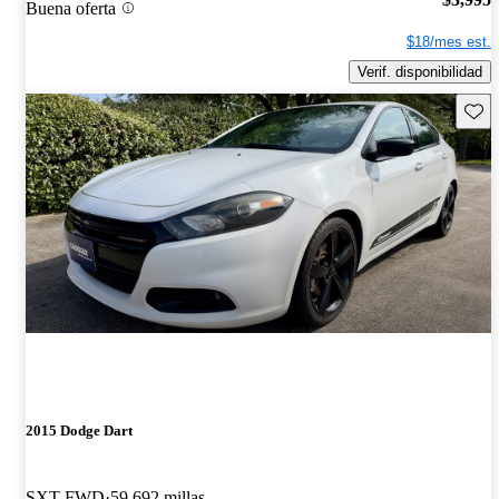
Buena oferta
$18/mes est.
Verif. disponibilidad
Guard
2015 Dodge Dart
SXT FWD
59,692 millas