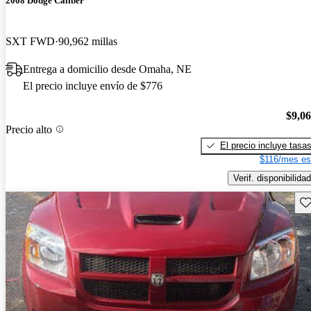
2008 Dodge Caliber
SXT FWD
90,962 millas
Entrega a domicilio desde Omaha, NE
El precio incluye envío de $776
$9,0
Precio alto
El precio incluye tasa
$116/mes es
Verif. disponibilidad
Gu