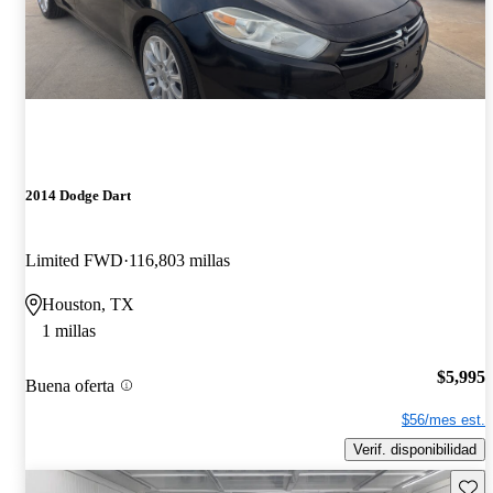
2014 Dodge Dart
Limited FWD
116,803 millas
Houston, TX
1 millas
$5,995
Buena oferta
$56/mes est.
Verif. disponibilidad
Guard