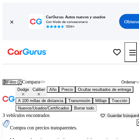
CarGurus: Autos nuevos y usados
Obtene
Con Modo de concesionario
150K+
Dodge Caliber usados en venta cerca de
Beaumont, TX
Compara
Filtro (2)
Ordenar
Dodge
Caliber
Año
Precio
Ocultar resultados de entrega
A 100 millas de distancia
Transmisión
Millaje
Tracción
Nuevos/Usados/Certificados
Borrar todo
3 vehículos encontrados
Guardar búsque
Compra con precios transparentes.