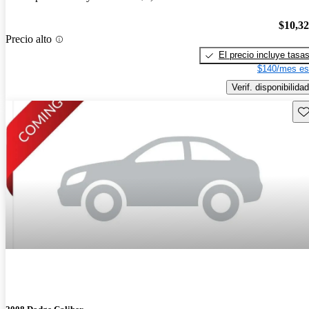
$10,3
Precio alto
El precio incluye tasa
$140/mes es
Verif. disponibilidad
Gu