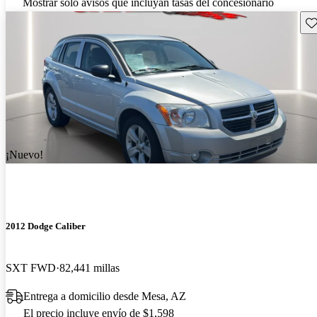
Mostrar solo avisos que incluyan tasas del concesionario
Gu
¡Nuevo!
2012 Dodge Caliber
SXT FWD
82,441 millas
Entrega a domicilio desde Mesa, AZ
El precio incluye envío de $1,598