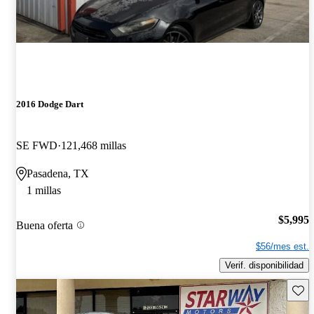
2016 Dodge Dart
SE FWD
121,468 millas
Pasadena, TX
1 millas
$5,995
Buena oferta
$56/mes est.
Verif. disponibilidad
Guard