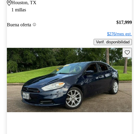
Houston, TX
1 millas
$17,999
Buena oferta
$276/mes est.
Verif. disponibilidad
Guard