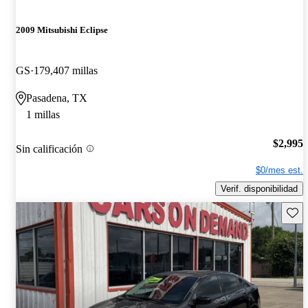
2009 Mitsubishi Eclipse
GS
179,407 millas
Pasadena, TX
1 millas
$2,995
Sin calificación
$0/mes est.
Verif. disponibilidad
Guard