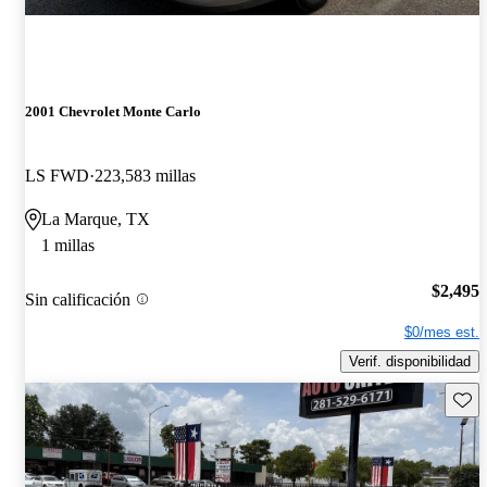
2001 Chevrolet Monte Carlo
LS FWD
223,583 millas
La Marque, TX
1 millas
$2,495
Sin calificación
$0/mes est.
Verif. disponibilidad
Guard