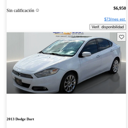
$6,950
Sin calificación
$73/mes est.
Verif. disponibilidad
Guard
2013 Dodge Dart