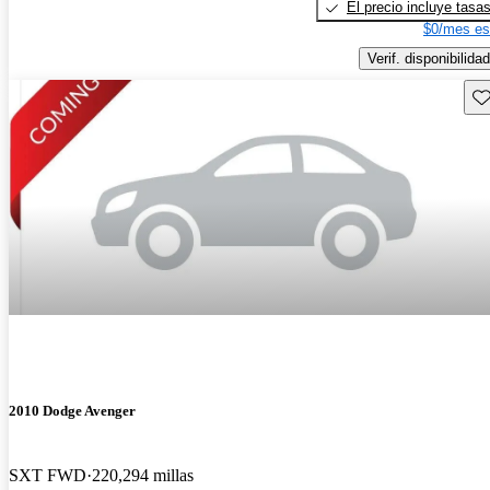
El precio incluye tasa
$0/mes es
Verif. disponibilidad
Gu
2010 Dodge Avenger
SXT FWD
220,294 millas