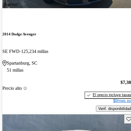
¡Nuevo!
2014 Dodge Avenger
SE FWD
125,234 millas
Spartanburg, SC
51 millas
$7,3
Precio alto
El precio incluye tasa
$0/mes es
Verif. disponibilidad
Gu