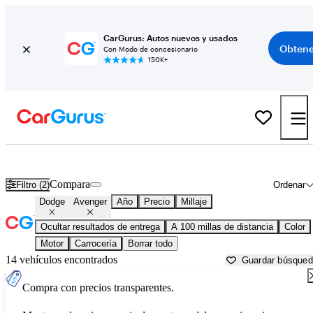
CarGurus: Autos nuevos y usados
Obtene
Con Modo de concesionario
150K+
Dodge Avenger usados en venta cerca de
Anderson, SC
Compara
Filtro (2)
Ordenar
Dodge
Avenger
Año
Precio
Millaje
Ocultar resultados de entrega
A 100 millas de distancia
Color
Motor
Carrocería
Borrar todo
14 vehículos encontrados
Guardar búsque
Compra con precios transparentes.