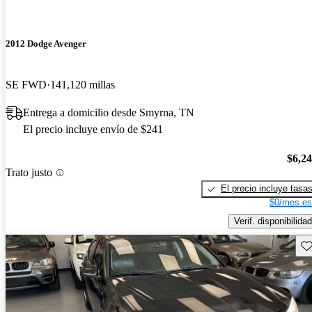
2012 Dodge Avenger
SE FWD
141,120 millas
Entrega a domicilio desde Smyrna, TN
El precio incluye envío de $241
$6,2
Trato justo
El precio incluye tasa
$0/mes es
Verif. disponibilidad
Gu