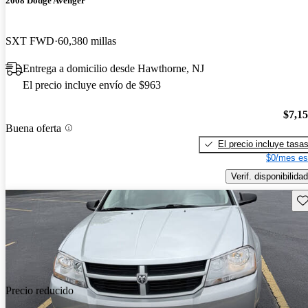
2008 Dodge Avenger
SXT FWD
60,380 millas
Entrega a domicilio desde Hawthorne, NJ
El precio incluye envío de $963
$7,1
Buena oferta
El precio incluye tasa
$0/mes es
Verif. disponibilidad
Gu
Precio reducido