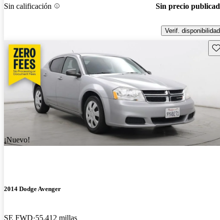
Sin calificación
Sin precio publica
Verif. disponibilidad
Gu
¡Nuevo!
2014 Dodge Avenger
SE FWD
55,412 millas