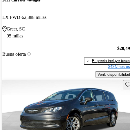
2022 Chrysler Voyager
LX FWD
62,388 millas
Greer, SC
95 millas
$20,4
Buena oferta
El precio incluye tasa
$424/mes es
Verif. disponibilidad
Gu