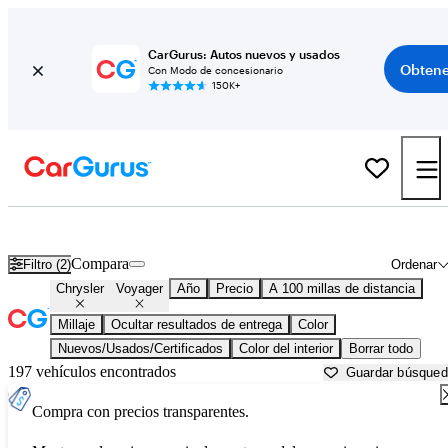
CarGurus: Autos nuevos y usados
Obtene
Con Modo de concesionario
150K+
Chrysler Voyager usados en venta cerca de
Athens, GA
Compara
Filtro (2)
Ordenar
Chrysler
Voyager
Año
Precio
A 100 millas de distancia
Millaje
Ocultar resultados de entrega
Color
Nuevos/Usados/Certificados
Color del interior
Borrar todo
197 vehículos encontrados
Guardar búsque
Compra con precios transparentes.