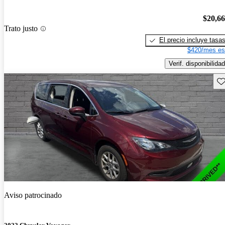
$20,6
Trato justo
El precio incluye tasa
$420/mes es
Verif. disponibilidad
Gu
Aviso patrocinado