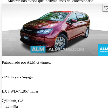
Mostrar solo avisos que incluyan tasas del concesionario
Gu
Patrocinado por
ALM Gwinnett
2023 Chrysler Voyager
LX FWD
71,867 millas
Duluth, GA
44 millas