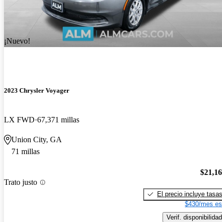
¡Nuevo!
2023 Chrysler Voyager
LX FWD
67,371 millas
Union City, GA
71 millas
$21,1
Trato justo
El precio incluye tasa
$430/mes es
Verif. disponibilidad