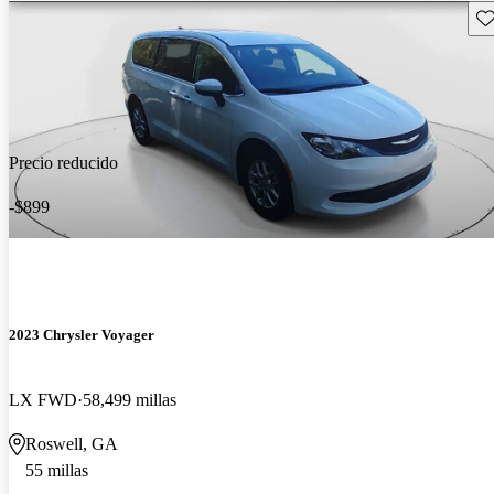
Gu
Precio reducido
-$899
2023 Chrysler Voyager
LX FWD
58,499 millas
Roswell, GA
55 millas