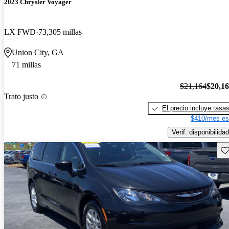
2023 Chrysler Voyager
LX FWD
73,305 millas
Union City, GA
71 millas
$21,164
$20,1
Trato justo
El precio incluye tasa
$410/mes es
Verif. disponibilidad
Gu