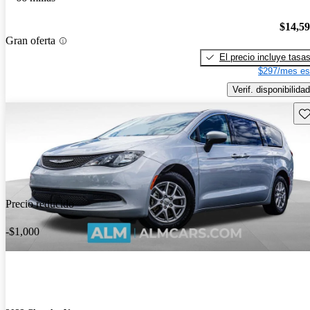
$14,5
Gran oferta
El precio incluye tasa
$297/mes es
Verif. disponibilidad
Gu
Precio reducido
-$1,000