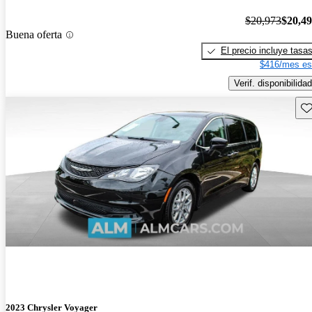
$20,973
$20,4
Buena oferta
El precio incluye tasa
$416/mes es
Verif. disponibilidad
Gu
2023 Chrysler Voyager