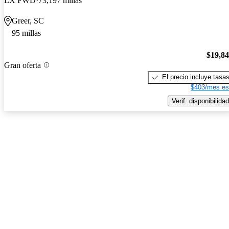
LX FWD
73,197 millas
Greer, SC
95 millas
$19,8
Gran oferta
El precio incluye tasa
$403/mes es
Verif. disponibilidad