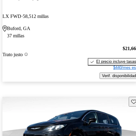
LX FWD
58,512 millas
Buford, GA
37 millas
$21,6
Trato justo
El precio incluye tasa
$440/mes es
Verif. disponibilidad
Gu