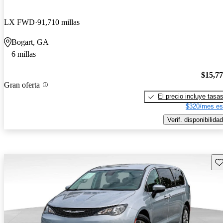
LX FWD
91,710 millas
Bogart, GA
6 millas
$15,7
Gran oferta
El precio incluye tasa
$320/mes es
Verif. disponibilidad
Gu