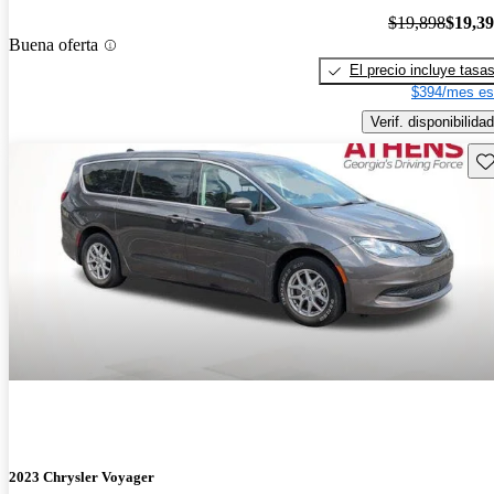
$19,898
$19,3
Buena oferta
El precio incluye tasa
$394/mes es
Verif. disponibilidad
Gu
2023 Chrysler Voyager