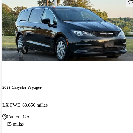
Gu
2023 Chrysler Voyager
LX FWD
63,656 millas
Canton, GA
65 millas