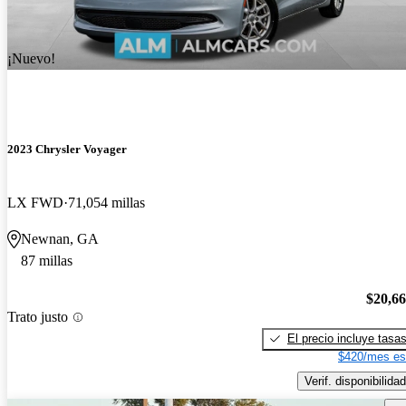
¡Nuevo!
2023 Chrysler Voyager
LX FWD
71,054 millas
Newnan, GA
87 millas
$20,6
Trato justo
El precio incluye tasa
$420/mes es
Verif. disponibilidad