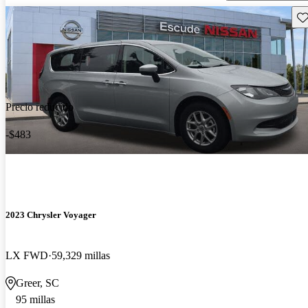
Gu
Precio reducido
-$483
2023 Chrysler Voyager
LX FWD
59,329 millas
Greer, SC
95 millas