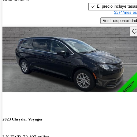
El precio incluye tasa
$374/mes es
Verif. disponibilidad
Gu
2023 Chrysler Voyager