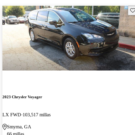
Gu
2023 Chrysler Voyager
LX FWD
103,517 millas
Smyrna, GA
66 millas