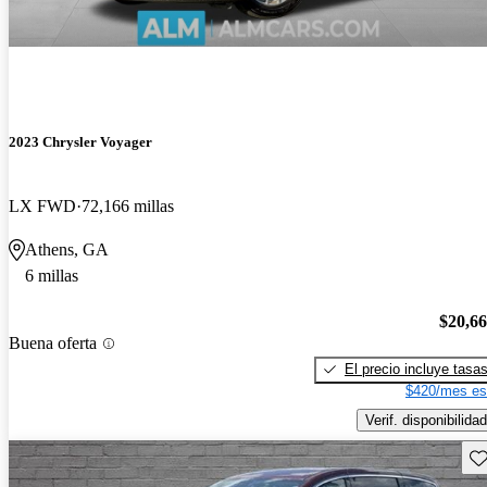
2023 Chrysler Voyager
LX FWD
72,166 millas
Athens, GA
6 millas
$20,6
Buena oferta
El precio incluye tasa
$420/mes es
Verif. disponibilidad
Gu