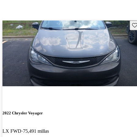
Gu
2022 Chrysler Voyager
LX FWD
75,491 millas