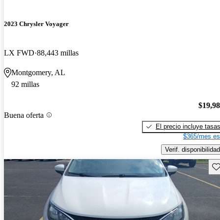
2023 Chrysler Voyager
LX FWD
88,443 millas
Montgomery, AL
92 millas
$19,9
Buena oferta
El precio incluye tasa
$365/mes es
Verif. disponibilidad
Gu