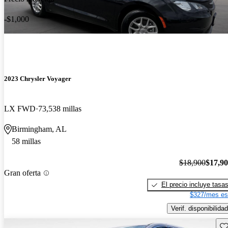
-$1,000
2023 Chrysler Voyager
LX FWD
73,538 millas
Birmingham, AL
58 millas
$18,900
$17,9
Gran oferta
El precio incluye tasa
$327/mes es
Verif. disponibilidad
Gu