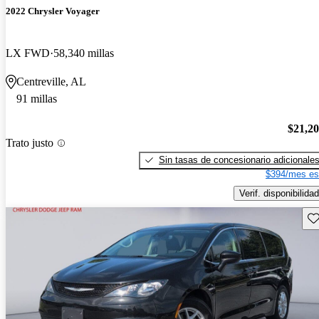
2022 Chrysler Voyager
LX FWD
58,340 millas
Centreville, AL
91 millas
$21,2
Trato justo
Sin tasas de concesionario adicionale
$394/mes es
Verif. disponibilidad
Gu