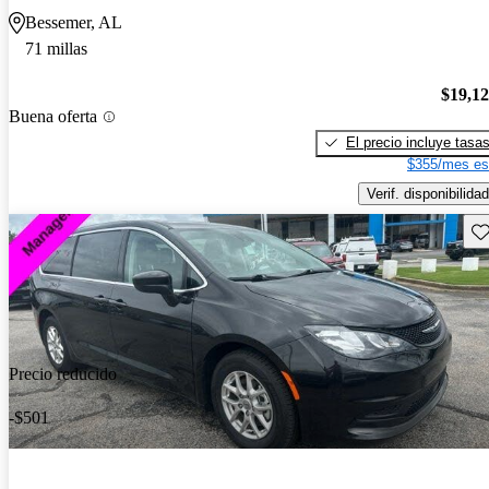
Bessemer, AL
71 millas
$19,1
Buena oferta
El precio incluye tasa
$355/mes es
Verif. disponibilidad
Gu
Precio reducido
-$501