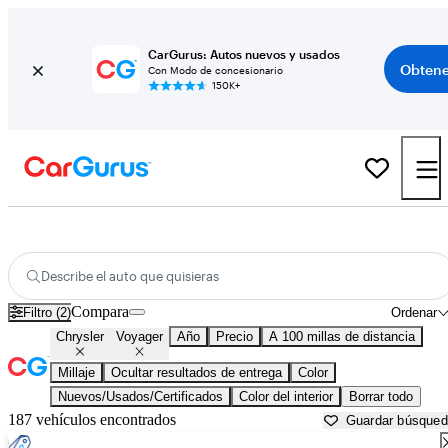
CarGurus: Autos nuevos y usados
Obtene
Con Modo de concesionario
150K+
Chrysler Voyager usados en venta cerca de
Anniston, AL
Describe el auto que quisieras
Compara
Filtro (2)
Ordenar
Chrysler
Voyager
Año
Precio
A 100 millas de distancia
Millaje
Ocultar resultados de entrega
Color
Nuevos/Usados/Certificados
Color del interior
Borrar todo
187 vehículos encontrados
Guardar búsque