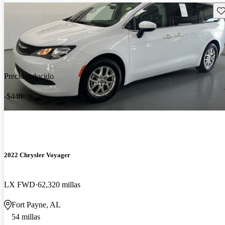
Gu
Precio reducido
-$440
2022 Chrysler Voyager
LX FWD
62,320 millas
Fort Payne, AL
54 millas