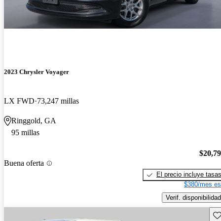
2023 Chrysler Voyager
LX FWD
73,247 millas
Ringgold, GA
95 millas
$20,7
Buena oferta
El precio incluye tasa
$380/mes es
Verif. disponibilidad
Gu