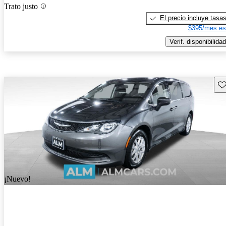
Trato justo
El precio incluye tasa
$395/mes es
Verif. disponibilidad
Gu
¡Nuevo!