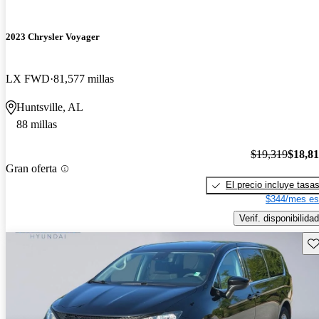
2023 Chrysler Voyager
LX FWD
81,577 millas
Huntsville, AL
88 millas
$19,319
$18,8
Gran oferta
El precio incluye tasa
$344/mes es
Verif. disponibilidad
Gu