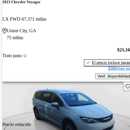
2023 Chrysler Voyager
LX FWD
67,371 millas
Union City, GA
75 millas
$21,1
Trato justo
El precio incluye tasa
$386/mes es
Verif. disponibilidad
Gu
Precio reducido