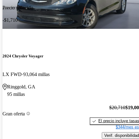
Precio reducido
-$1,710
2024 Chrysler Voyager
LX FWD
93,064 millas
Ringgold, GA
95 millas
$20,710
$19,0
Gran oferta
El precio incluye tasa
$344/mes es
Verif. disponibilidad