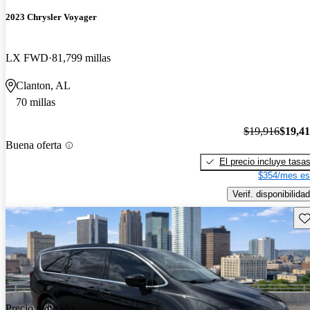
2023 Chrysler Voyager
LX FWD
81,799 millas
Clanton, AL
70 millas
$19,916
$19,4
Buena oferta
El precio incluye tasa
$354/mes es
Verif. disponibilidad
Gu
Precio reducido