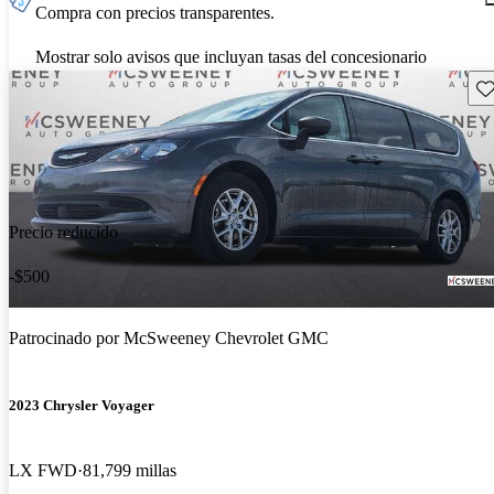
Compra con precios transparentes.
Mostrar solo avisos que incluyan tasas del concesionario
Gu
Precio reducido
-$500
Patrocinado por
McSweeney Chevrolet GMC
2023 Chrysler Voyager
LX FWD
81,799 millas