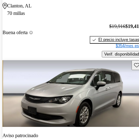
Clanton, AL
70 millas
$19,916
$19,4
Buena oferta
El precio incluye tasa
$354/mes es
Verif. disponibilidad
Gu
Aviso patrocinado