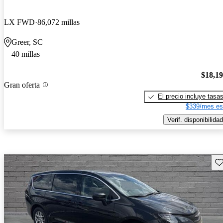
LX FWD
86,072 millas
Greer, SC
40 millas
$18,1
Gran oferta
El precio incluye tasa
$339/mes es
Verif. disponibilidad
Gu