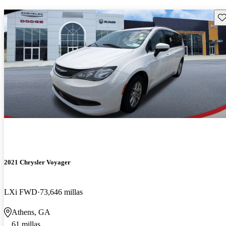
Gu
2021 Chrysler Voyager
LXi FWD
73,646 millas
Athens, GA
61 millas