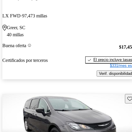
LX FWD
97,473 millas
Greer, SC
40 millas
Buena oferta
$17,4
El precio incluye tasa
Certificados por terceros
$331/mes es
Verif. disponibilidad
Gu