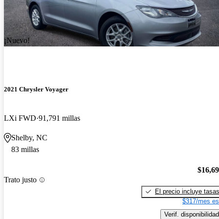
¡Nuevo!
2021 Chrysler Voyager
LXi FWD
91,791 millas
Shelby, NC
83 millas
$16,6
Trato justo
El precio incluye tasa
$317/mes es
Verif. disponibilidad