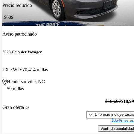
Precio reducido
-$609
Aviso patrocinado
2023 Chrysler Voyager
LX FWD
70,414 millas
Hendersonville, NC
59 millas
$19,607
$18,9
Gran oferta
El precio incluye tasa
$354/mes es
Verif. disponibilidad