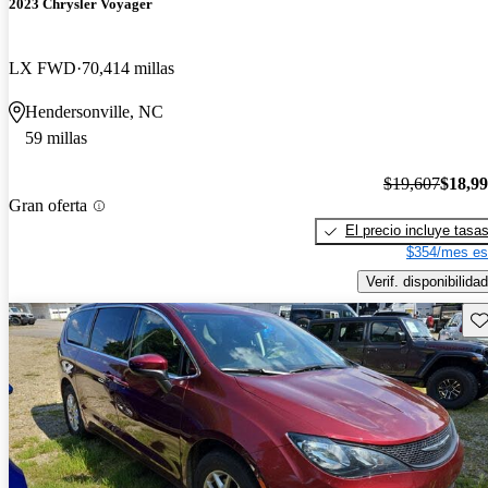
2023 Chrysler Voyager
LX FWD
70,414 millas
Hendersonville, NC
59 millas
$19,607
$18,9
Gran oferta
El precio incluye tasa
$354/mes es
Verif. disponibilidad
Gu