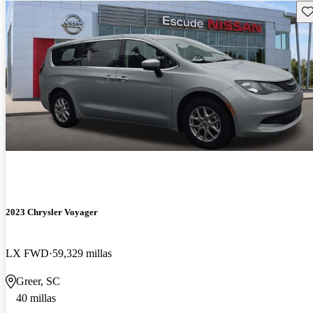
Gu
2023 Chrysler Voyager
LX FWD
59,329 millas
Greer, SC
40 millas