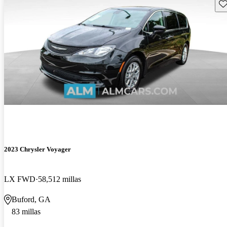
Gu
2023 Chrysler Voyager
LX FWD
58,512 millas
Buford, GA
83 millas