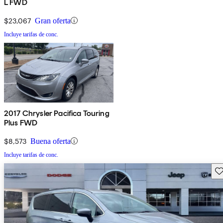
L FWD
$23,067
Gran oferta
Incluye tarifas de conc.
2017 Chrysler Pacifica Touring
Plus FWD
$8,573
Buena oferta
Incluye tarifas de conc.
Gu