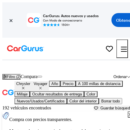
CarGurus: Autos nuevos y usados
Obtene
Con Modo de concesionario
150K+
Chrysler Voyager usados en venta cerca de
Anderson, SC
Compara
Filtro (2)
Ordenar
Chrysler
Voyager
Año
Precio
A 100 millas de distancia
Millaje
Ocultar resultados de entrega
Color
Nuevos/Usados/Certificados
Color del interior
Borrar todo
192 vehículos encontrados
Guardar búsque
Compra con precios transparentes.