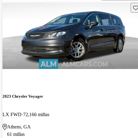
Gu
2023 Chrysler Voyager
LX FWD
72,166 millas
Athens, GA
61 millas