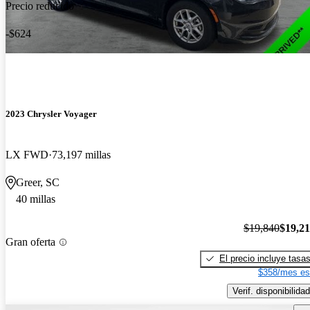
Precio reducido
-$624
2023 Chrysler Voyager
LX FWD
73,197 millas
Greer, SC
40 millas
$19,840
$19,2
Gran oferta
El precio incluye tasa
$358/mes es
Verif. disponibilidad