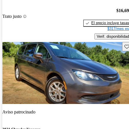
$16,6
Trato justo
El precio incluye tasa
$317/mes es
Verif. disponibilidad
Gu
Aviso patrocinado