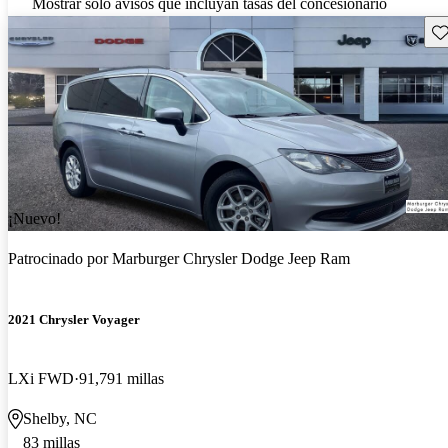
Mostrar solo avisos que incluyan tasas del concesionario
Gu
¡Nuevo!
Patrocinado por
Marburger Chrysler Dodge Jeep Ram
2021 Chrysler Voyager
LXi FWD
91,791 millas
Shelby, NC
83 millas