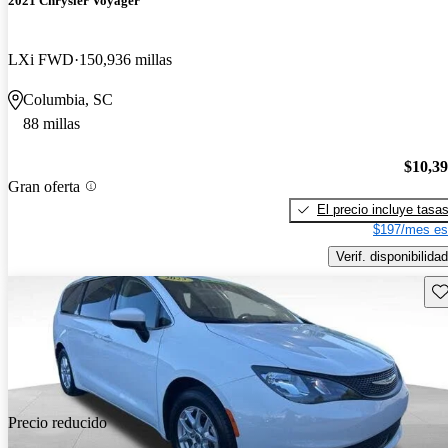
2021 Chrysler Voyager
LXi FWD
150,936 millas
Columbia, SC
88 millas
$10,3
Gran oferta
El precio incluye tasa
$197/mes es
Verif. disponibilidad
Gu
Precio reducido