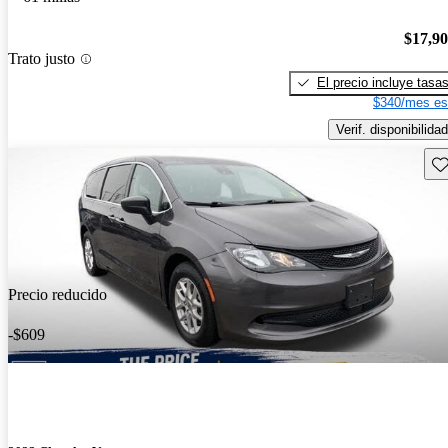
$17,9
Trato justo
El precio incluye tasa
$340/mes es
Verif. disponibilidad
Gu
Precio reducido
-$609