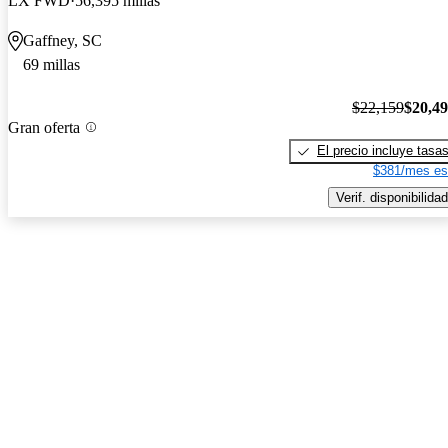
LX FWD
56,395 millas
Gaffney, SC
69 millas
$22,159
$20,4
Gran oferta
El precio incluye tasa
$381/mes es
Verif. disponibilidad