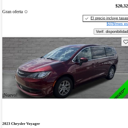
$20,3
Gran oferta
El precio incluye tasa
$378/mes es
Verif. disponibilidad
Gu
¡Nuevo!
2023 Chrysler Voyager