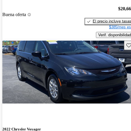
$20,6
Buena oferta
El precio incluye tasa
$385/mes es
Verif. disponibilidad
Gu
2022 Chrysler Voyager