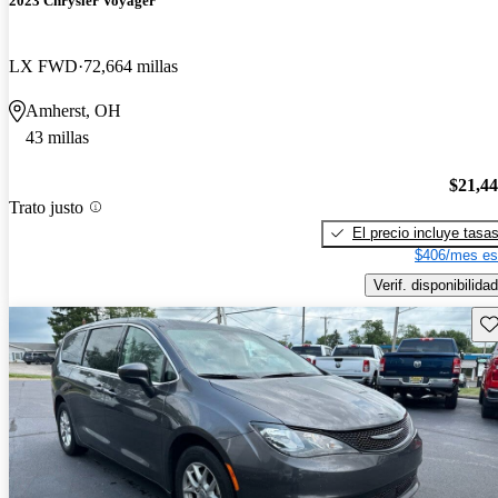
2023 Chrysler Voyager
LX FWD
72,664 millas
Amherst, OH
43 millas
$21,4
Trato justo
El precio incluye tasa
$406/mes es
Verif. disponibilidad
Gu