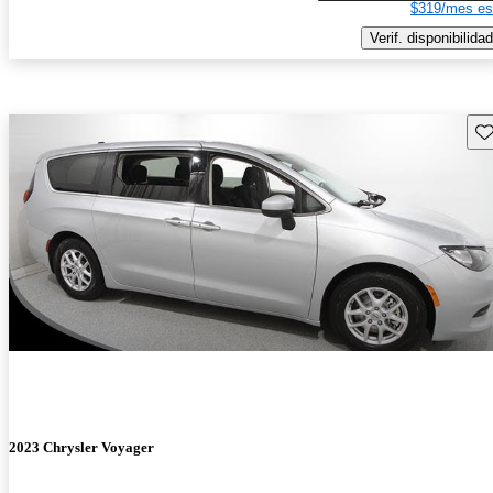
$319/mes es
Verif. disponibilidad
Gu
2023 Chrysler Voyager