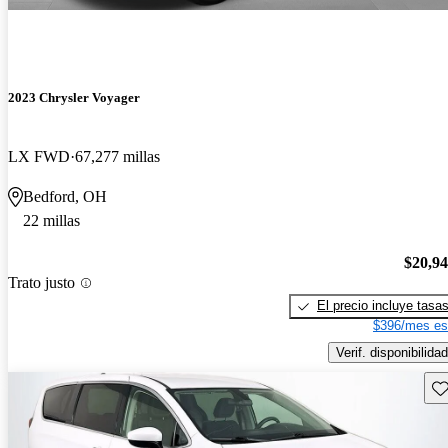
2023 Chrysler Voyager
LX FWD
67,277 millas
Bedford, OH
22 millas
$20,9
Trato justo
El precio incluye tasa
$396/mes es
Verif. disponibilidad
Gu