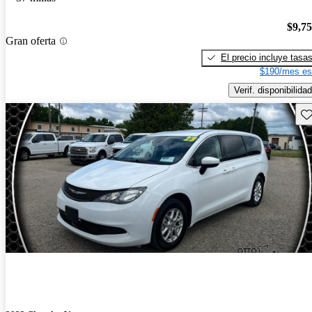
$9,7
Gran oferta
El precio incluye tasa
$190/mes es
Verif. disponibilidad
Gu