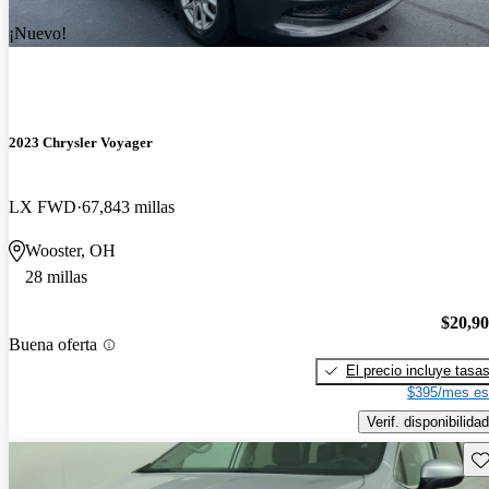
¡Nuevo!
2023 Chrysler Voyager
LX FWD
67,843 millas
Wooster, OH
28 millas
$20,9
Buena oferta
El precio incluye tasa
$395/mes es
Verif. disponibilidad
Gu