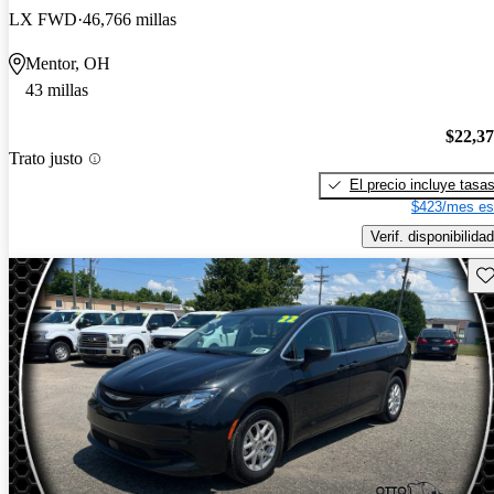
LX FWD
46,766 millas
Mentor, OH
43 millas
$22,3
Trato justo
El precio incluye tasa
$423/mes es
Verif. disponibilidad
Gu