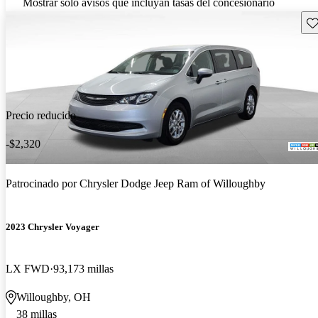
Mostrar solo avisos que incluyan tasas del concesionario
Gu
Precio reducido
-$2,320
Patrocinado por
Chrysler Dodge Jeep Ram of Willoughby
2023 Chrysler Voyager
LX FWD
93,173 millas
Willoughby, OH
38 millas