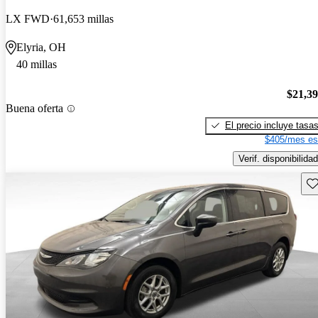
LX FWD
61,653 millas
Elyria, OH
40 millas
$21,3
Buena oferta
El precio incluye tasa
$405/mes es
Verif. disponibilidad
Gu