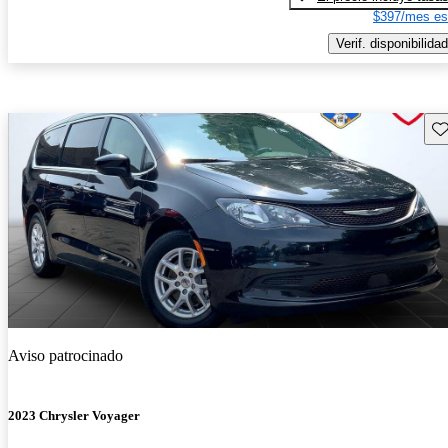
$397/mes es
Verif. disponibilidad
Gu
Aviso patrocinado
2023 Chrysler Voyager