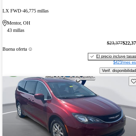
LX FWD
46,775 millas
Mentor, OH
43 millas
$23,377
$22,3
Buena oferta
El precio incluye tasa
$423/mes es
Verif. disponibilidad
Gu