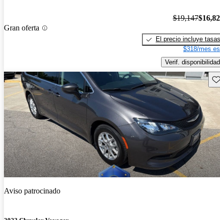
$19,147
$16,8
Gran oferta
El precio incluye tasa
$318/mes es
Verif. disponibilidad
Gu
Aviso patrocinado