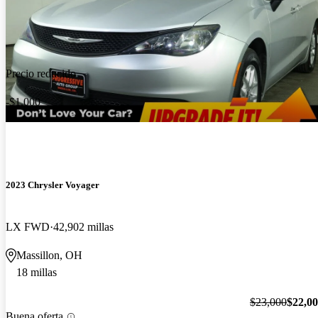
Precio reducido
-$1,000
2023 Chrysler Voyager
LX FWD
42,902 millas
Massillon, OH
18 millas
$23,000
$22,0
Buena oferta