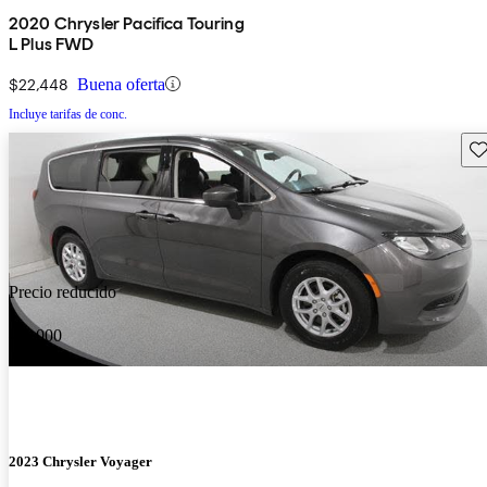
2020 Chrysler Pacifica Touring
L Plus FWD
$22,448
Buena oferta
Incluye tarifas de conc.
Gu
Precio reducido
-$1,000
2023 Chrysler Voyager