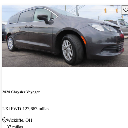
Gu
2020 Chrysler Voyager
LXi FWD
123,663 millas
Wickliffe, OH
37 millas