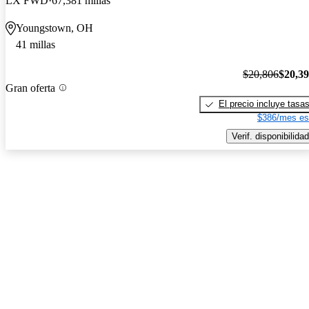
LX FWD
67,381 millas
Youngstown, OH
41 millas
$20,806
$20,3
Gran oferta
El precio incluye tasa
$386/mes es
Verif. disponibilidad