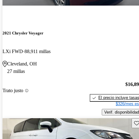
2021 Chrysler Voyager
LXi FWD
88,911 millas
Cleveland, OH
27 millas
$16,8
Trato justo
El precio incluye tasa
$326/mes es
Verif. disponibilidad
Gu