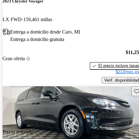
2023 Chrysler Voyager
LX FWD
159,461 millas
Entrega a domicilio desde Caro, MI
Entrega a domicilio gratuita
$11,2
Gran oferta
El precio incluye tasa
$213/mes es
Verif. disponibilidad
Gu
Precio reducido