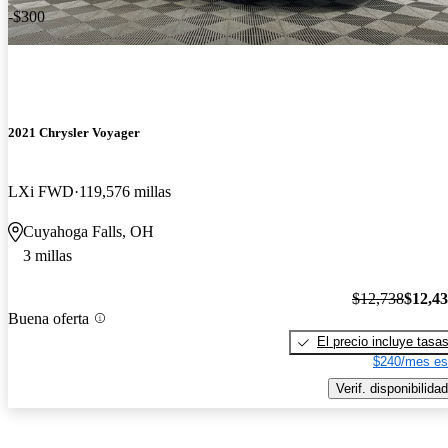
-$300
2021 Chrysler Voyager
LXi FWD
119,576 millas
Cuyahoga Falls, OH
3 millas
$12,738
$12,4
Buena oferta
El precio incluye tasa
$240/mes es
Verif. disponibilidad