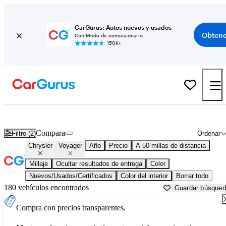
CarGurus: Autos nuevos y usados
Obtene
Con Modo de concesionario
150K+
Chrysler Voyager usados en venta cerca de
Akron, OH
Compara
Filtro (2)
Ordenar
Chrysler
Voyager
Año
Precio
A 50 millas de distancia
Millaje
Ocultar resultados de entrega
Color
Nuevos/Usados/Certificados
Color del interior
Borrar todo
180 vehículos encontrados
Guardar búsque
Compra con precios transparentes.