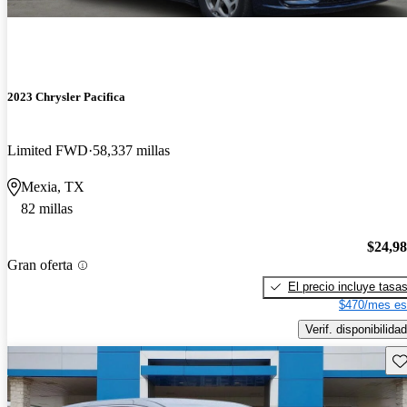
2023 Chrysler Pacifica
Limited FWD
58,337 millas
Mexia, TX
82 millas
$24,9
Gran oferta
El precio incluye tasa
$470/mes es
Verif. disponibilidad
Gu