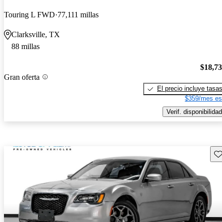
Touring L FWD
77,111 millas
Clarksville, TX
88 millas
$18,7
Gran oferta
El precio incluye tasa
$359/mes es
Verif. disponibilidad
Gu