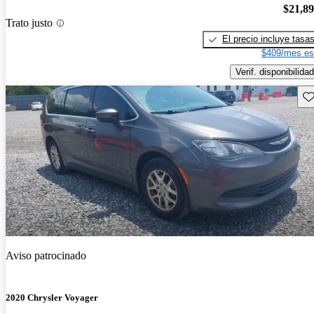
$21,8
Trato justo
El precio incluye tasa
$409/mes es
Verif. disponibilidad
Gu
Aviso patrocinado
2020 Chrysler Voyager