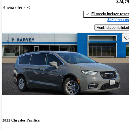
$24,7
Buena oferta
El precio incluye tasa
$459/mes es
Verif. disponibilidad
Gu
2022 Chrysler Pacifica