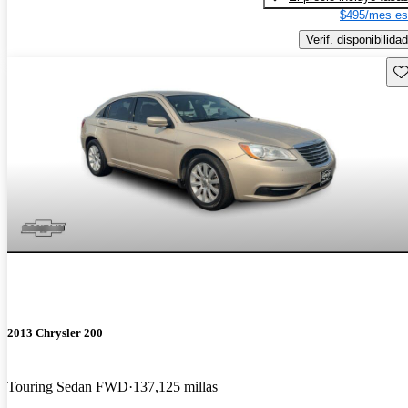
$495/mes es
Verif. disponibilidad
Gu
2013 Chrysler 200
Touring Sedan FWD
137,125 millas