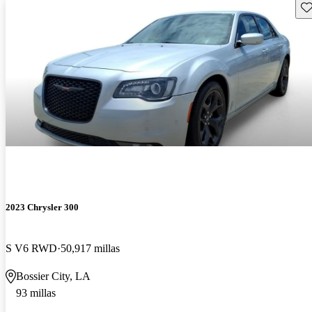
Gu
2023 Chrysler 300
S V6 RWD
50,917 millas
Bossier City, LA
93 millas