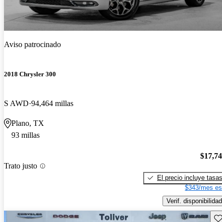
Aviso patrocinado
2018 Chrysler 300
S AWD
94,464 millas
Plano, TX
93 millas
$17,7
Trato justo
El precio incluye tasa
$343/mes es
Verif. disponibilidad
Gu