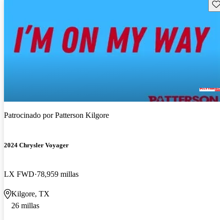
Gu
Patrocinado por
Patterson Kilgore
2024 Chrysler Voyager
LX FWD
78,959 millas
Kilgore, TX
26 millas