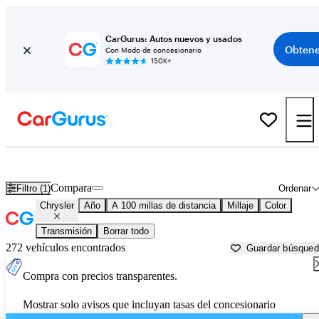
CarGurus: Autos nuevos y usados
Obtene
Con Modo de concesionario
150K+
Autos Chrysler usados en venta cerca de
Tyler, TX
Compara
Filtro (1)
Ordenar
Chrysler
Año
A 100 millas de distancia
Millaje
Color
Transmisión
Borrar todo
272 vehículos encontrados
Guardar búsque
Compra con precios transparentes.
Mostrar solo avisos que incluyan tasas del concesionario