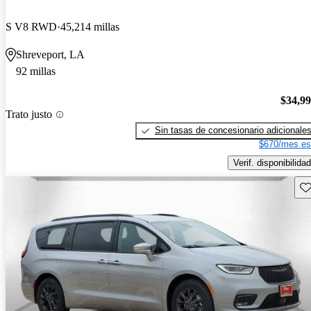
S V8 RWD
45,214 millas
Shreveport, LA
92 millas
$34,9
Trato justo
Sin tasas de concesionario adicionale
$670/mes es
Verif. disponibilidad
Gu