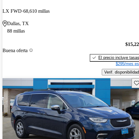
LX FWD
68,610 millas
Dallas, TX
88 millas
$15,2
Buena oferta
El precio incluye tasa
$295/mes es
Verif. disponibilidad
Gu