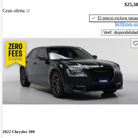
$25,3
Gran oferta
El precio incluye tasa
$478/mes es
Verif. disponibilidad
Gu
2022 Chrysler 300