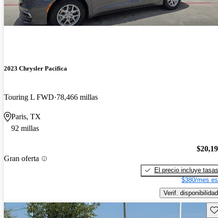
2023 Chrysler Pacifica
Touring L FWD
78,466 millas
Paris, TX
92 millas
$20,1
Gran oferta
El precio incluye tasa
$380/mes es
Verif. disponibilidad
Gu