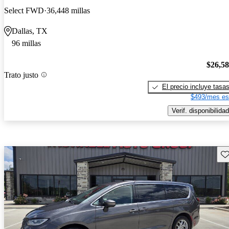
Select FWD
36,448 millas
Dallas, TX
96 millas
$26,5
Trato justo
El precio incluye tasa
$493/mes es
Verif. disponibilidad
Gu