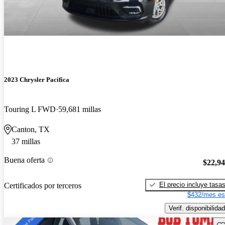
2023 Chrysler Pacifica
Touring L FWD
59,681 millas
Canton, TX
37 millas
Buena oferta
$22,9
El precio incluye tasa
Certificados por terceros
$432/mes es
Verif. disponibilidad
Gu