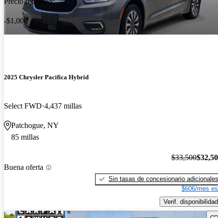
Precio reducido
-$1,000
2025 Chrysler Pacifica Hybrid
Select FWD
4,437 millas
Patchogue, NY
85 millas
$33,500
$32,5
Buena oferta
Sin tasas de concesionario adicionale
$606/mes es
Verif. disponibilidad
Gu