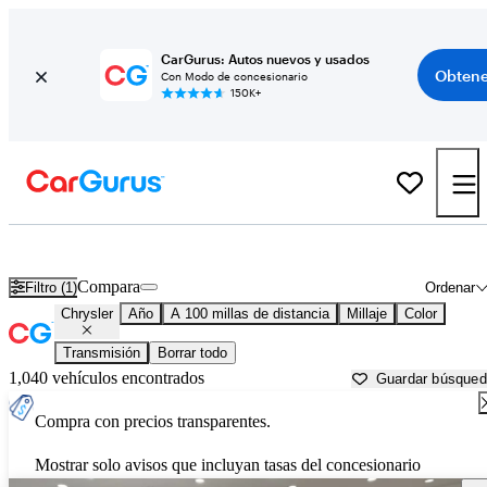
CarGurus: Autos nuevos y usados
Obtene
Con Modo de concesionario
150K+
Autos Chrysler usados en venta cerca de
Toms River, NJ
Compara
Filtro (1)
Ordenar
Chrysler
Año
A 100 millas de distancia
Millaje
Color
Transmisión
Borrar todo
1,040 vehículos encontrados
Guardar búsque
Compra con precios transparentes.
Mostrar solo avisos que incluyan tasas del concesionario