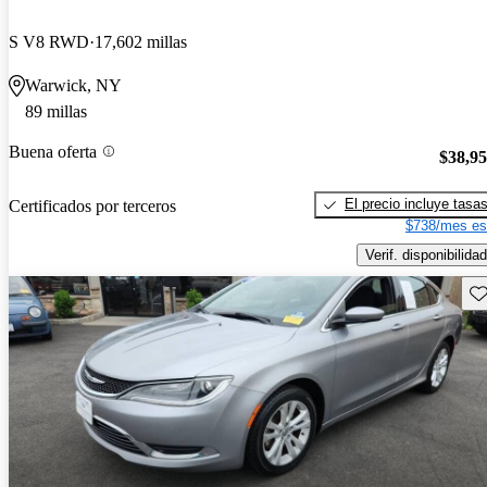
S V8 RWD
17,602 millas
Warwick, NY
89 millas
Buena oferta
$38,9
El precio incluye tasa
Certificados por terceros
$738/mes es
Verif. disponibilidad
Gu