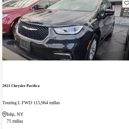
Gu
2021 Chrysler Pacifica
Touring L FWD
115,964 millas
Islip, NY
75 millas