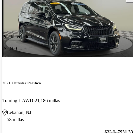
Precio reducido
-$2,609
2021 Chrysler Pacifica
Touring L AWD
21,186 millas
Lebanon, NJ
58 millas
$33,947
$31,3