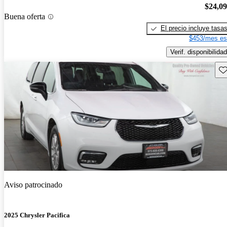
$24,0
Buena oferta
El precio incluye tasa
$453/mes es
Verif. disponibilidad
Gu
Aviso patrocinado
2025 Chrysler Pacifica