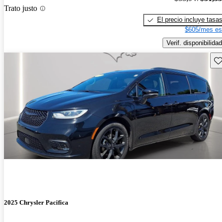
Trato justo
El precio incluye tasa
$605/mes es
Verif. disponibilidad
Gu
2025 Chrysler Pacifica