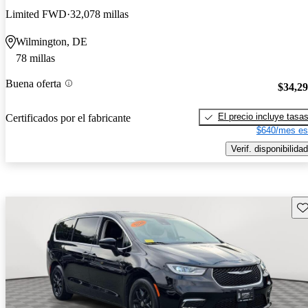
Limited FWD
32,078 millas
Wilmington, DE
78 millas
Buena oferta
$34,2
El precio incluye tasa
Certificados por el fabricante
$640/mes es
Verif. disponibilidad
Gu