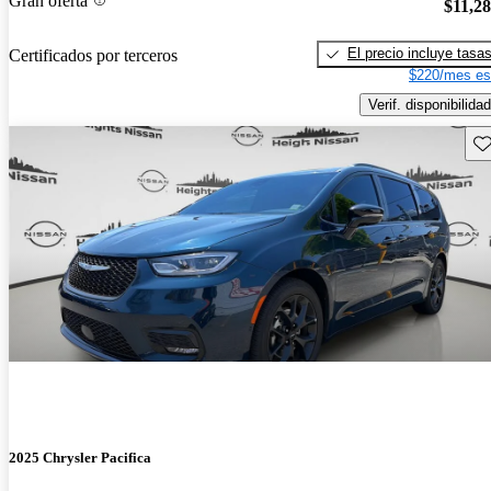
Gran oferta
$11,2
El precio incluye tasa
Certificados por terceros
$220/mes es
Verif. disponibilidad
Gu
2025 Chrysler Pacifica