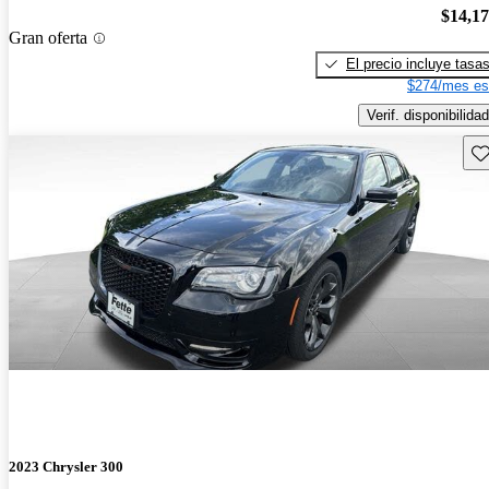
$14,1
Gran oferta
El precio incluye tasa
$274/mes es
Verif. disponibilidad
Gu
2023 Chrysler 300