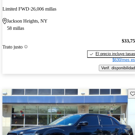
Limited FWD
26,006 millas
Jackson Heights, NY
58 millas
$33,7
Trato justo
El precio incluye tasa
$630/mes es
Verif. disponibilidad
Gu