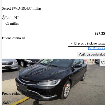
Select FWD
39,437 millas
Lodi, NJ
65 millas
$27,3
Buena oferta
El precio incluye tasa
$511/mes es
Verif. disponibilidad
Gu
Precio reducido
-$460