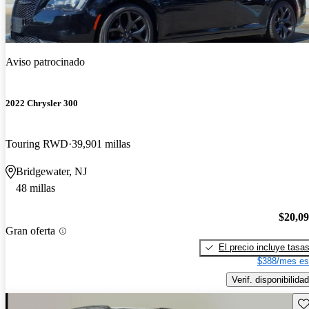
Aviso patrocinado
2022 Chrysler 300
Touring RWD
39,901 millas
Bridgewater, NJ
48 millas
$20,0
Gran oferta
El precio incluye tasa
$388/mes es
Verif. disponibilidad
Gu