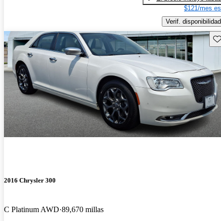
$121/mes es
Verif. disponibilidad
Gu
2016 Chrysler 300
C Platinum AWD
89,670 millas