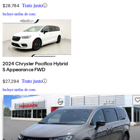
$28,784
Trato justo
Incluye tarifas de conc.
2024 Chrysler Pacifica Hybrid
S Appearance FWD
$27,294
Trato justo
Incluye tarifas de conc.
Gu