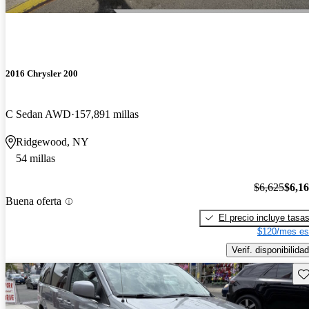
2016 Chrysler 200
C Sedan AWD
157,891 millas
Ridgewood, NY
54 millas
$6,625
$6,1
Buena oferta
El precio incluye tasa
$120/mes es
Verif. disponibilidad
Gu