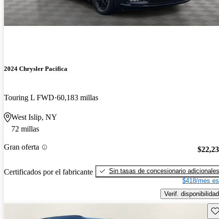
2024 Chrysler Pacifica
Touring L FWD
60,183 millas
West Islip, NY
72 millas
Gran oferta
$22,2
Sin tasas de concesionario adicionale
Certificados por el fabricante
$418/mes es
Verif. disponibilidad
Gu