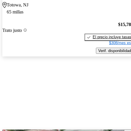
Totowa, NJ
65 millas
$15,7
Trato justo
El precio incluye tasa
$308/mes es
Verif. disponibilidad