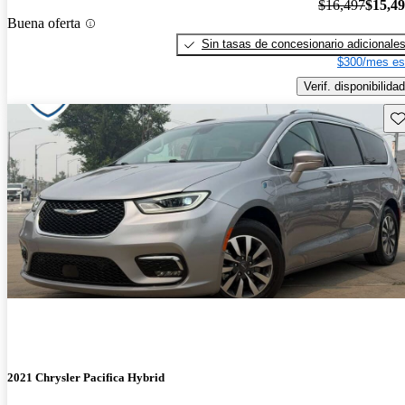
$16,497
$15,4
Buena oferta
Sin tasas de concesionario adicionale
$300/mes es
Verif. disponibilidad
Gu
2021 Chrysler Pacifica Hybrid