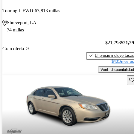
Touring L FWD
63,813 millas
Shreveport, LA
74 millas
$21,798
$21,2
Gran oferta
El precio incluye tasa
$401/mes es
Verif. disponibilidad
Gu