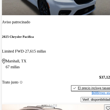
Aviso patrocinado
2025 Chrysler Pacifica
Limited FWD
27,615 millas
Marshall, TX
67 millas
$37,1
Trato justo
El precio incluye tasa
$688/mes es
Verif. disponibilidad
Gu