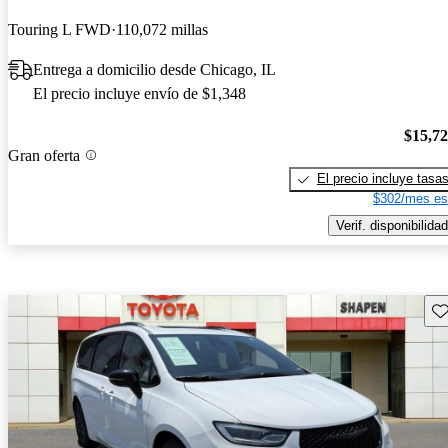
Touring L FWD
110,072 millas
Entrega a domicilio desde Chicago, IL
El precio incluye envío de $1,348
$15,7
Gran oferta
El precio incluye tasa
$302/mes es
Verif. disponibilidad
Gu