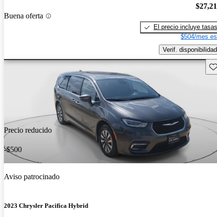
$27,2
Buena oferta
El precio incluye tasa
$504/mes es
Verif. disponibilidad
Gu
Precio reducido
-$500
Aviso patrocinado
2023 Chrysler Pacifica Hybrid