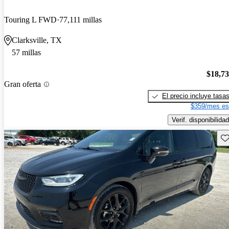
Touring L FWD
77,111 millas
Clarksville, TX
57 millas
$18,7
Gran oferta
El precio incluye tasa
$359/mes es
Verif. disponibilidad
Gu