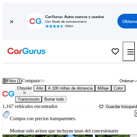
CarGurus: Autos nuevos y usados
Obtene
Con Modo de concesionario
150K+
Autos Chrysler usados en venta cerca de
Texarkana, TX
Compara
Filtro (1)
Ordenar
Chrysler
Año
A 100 millas de distancia
Millaje
Color
Transmisión
Borrar todo
1,167 vehículos encontrados
Guardar búsque
Compra con precios transparentes.
Mostrar solo avisos que incluyan tasas del concesionario