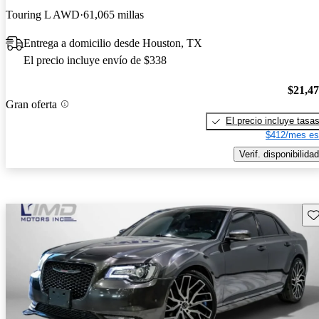
Touring L AWD
61,065 millas
Entrega a domicilio desde Houston, TX
El precio incluye envío de $338
$21,4
Gran oferta
El precio incluye tasa
$412/mes es
Verif. disponibilidad
Gu