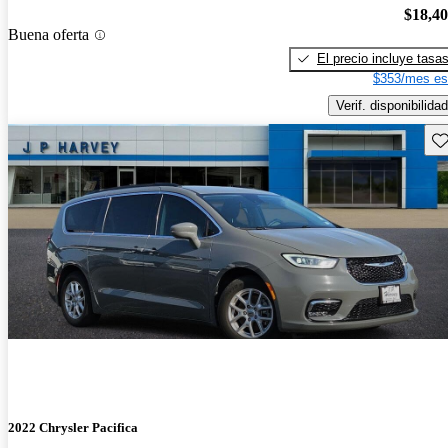
$18,4
Buena oferta
El precio incluye tasa
$353/mes es
Verif. disponibilidad
Gu
2022 Chrysler Pacifica