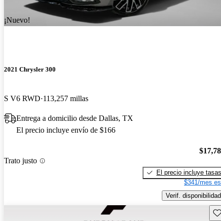
¡Nuevo!
2021 Chrysler 300
S V6 RWD
113,257 millas
Entrega a domicilio desde Dallas, TX
El precio incluye envío de $166
$17,7
Trato justo
El precio incluye tasa
$341/mes es
Verif. disponibilidad
Gu