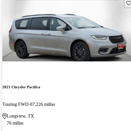
Gu
2021 Chrysler Pacifica
Touring FWD
87,226 millas
Longview, TX
76 millas