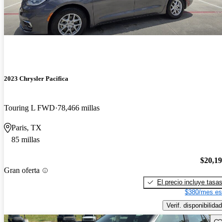
2023 Chrysler Pacifica
Touring L FWD
78,466 millas
Paris, TX
85 millas
$20,1
Gran oferta
El precio incluye tasa
$380/mes es
Verif. disponibilidad
Gu