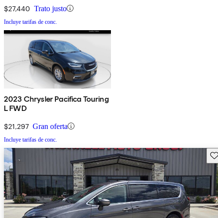
$27,440
Trato justo
Incluye tarifas de conc.
2023 Chrysler Pacifica Touring
L FWD
$21,297
Gran oferta
Incluye tarifas de conc.
Gu