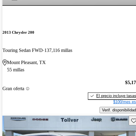
2013 Chrysler 200
Touring Sedan FWD
137,116 millas
Mount Pleasant, TX
55 millas
$5,1
Gran oferta
El precio incluye tasa
$100/mes es
Verif. disponibilidad
Gu