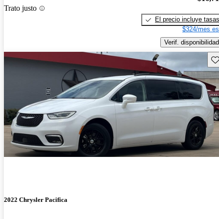
Trato justo
El precio incluye tasa
$324/mes es
Verif. disponibilidad
Gu
2022 Chrysler Pacifica