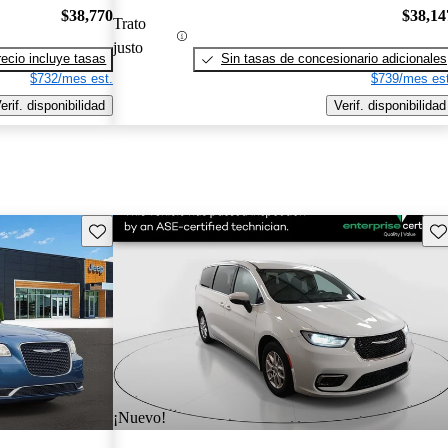
$38,770
$38,14
Trato
justo
recio incluye tasas
Sin tasas de concesionario adicionales
$732/mes est.
$739/mes est
erif. disponibilidad
Verif. disponibilidad
Guarda este Aviso
Gu
¡Nuevo!