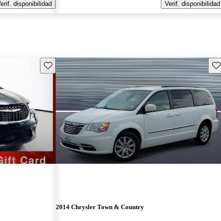
erif. disponibilidad
Verif. disponibilidad
Guarda este Aviso
Gu
2014 Chrysler Town & Country