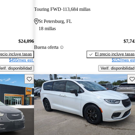
Touring FWD
113,684 millas
St Petersburg, FL
18 millas
$24,096
$7,74
Buena oferta
recio incluye tasas
El precio incluye tasas
$455/mes est.
$152/mes est
erif. disponibilidad
Verif. disponibilidad
Guarda este Aviso
Gu