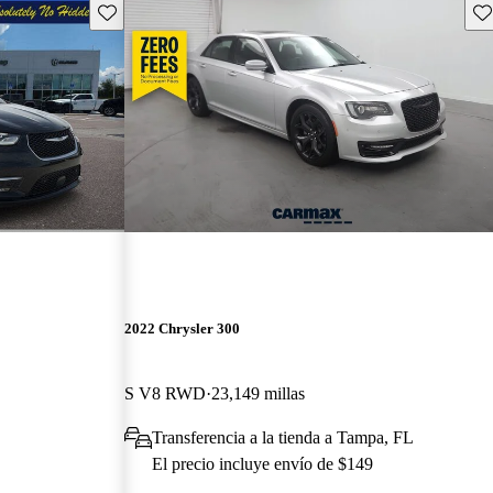
Guarda este Aviso
Gu
2022 Chrysler 300
S V8 RWD
23,149 millas
Transferencia a la tienda a Tampa, FL
El precio incluye envío de $149