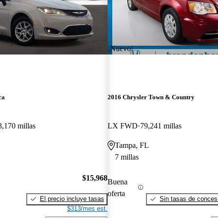
¡Nuevo!
ca
2016 Chrysler Town & Country
3,170 millas
LX FWD
79,241 millas
Tampa, FL
7 millas
$15,968
Buena
oferta
El precio incluye tasas
Sin tasas de concesi
$313/mes est.