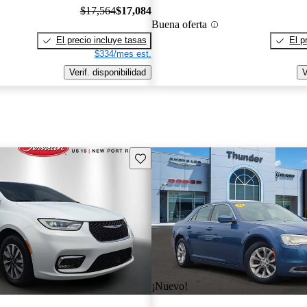
$17,564
$17,084
Buena oferta
El precio incluye tasas
El p
$334/mes est.
Verif. disponibilidad
V
Guarda este Aviso
¡Nuevo!