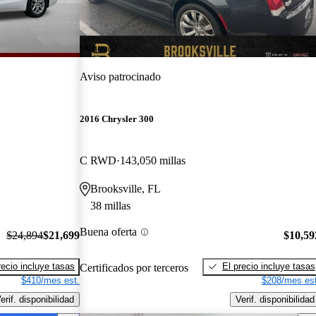
¡Nuevo!
Aviso patrocinado
2016 Chrysler 300
C RWD
143,050 millas
Brooksville, FL
38 millas
Buena oferta
$24,894
$21,699
$10,59
recio incluye tasas
El precio incluye tasas
Certificados por terceros
$410/mes est.
$208/mes est
erif. disponibilidad
Verif. disponibilidad