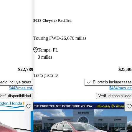
2023 Chrysler Pacifica
Touring FWD
26,676 millas
Tampa, FL
3 millas
$22,789
$25,40
Trato justo
recio incluye tasas
El precio incluye tasas
$442/mes est.
$484/mes est
erif. disponibilidad
Verif. disponibilidad
Guarda este Aviso
Gu