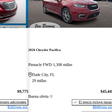
2026 Chrysler Pacifica
Pinnacle FWD
1,308 millas
Dade City, FL
29 millas
$9,775
$45,44
Buena oferta
onario adicionales
El precio incluye tasas
$192/mes est.
$849/mes est