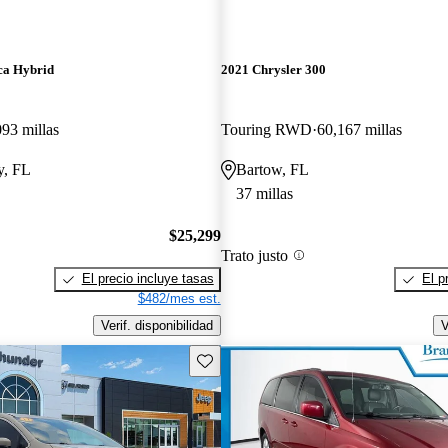
ca Hybrid
2021 Chrysler 300
093 millas
Touring RWD
60,167 millas
y, FL
Bartow, FL
37 millas
$25,299
Trato justo
El precio incluye tasas
El p
$482/mes est.
Verif. disponibilidad
V
Guarda este Aviso