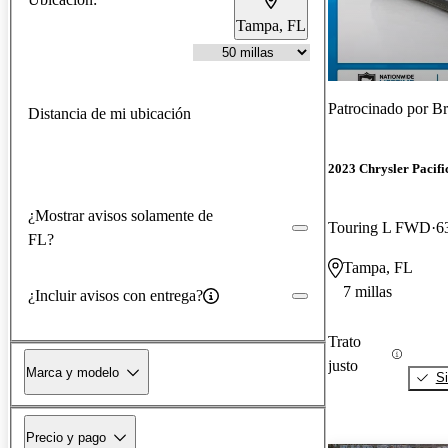
Tampa, FL
Patrocinado por
Br
Distancia de mi ubicación
2023 Chrysler Pacifi
¿Mostrar avisos solamente de
Touring L FWD
6
FL?
Tampa, FL
7 millas
¿Incluir avisos con entrega?
Trato
justo
Marca y modelo
Si
Precio y pago