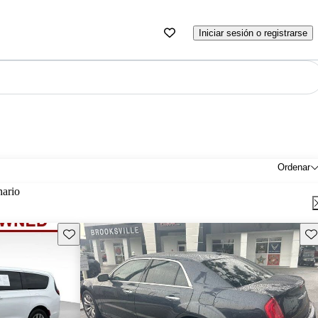
Iniciar sesión o registrarse
Ordenar
nario
Guarda este Aviso
Gu