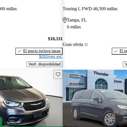
900 millas
Touring L FWD
46,509 millas
Tampa, FL
6 millas
$10,331
Gran oferta
El precio incluye tasas
El p
$202/mes est.
Verif. disponibilidad
V
Guarda este Aviso