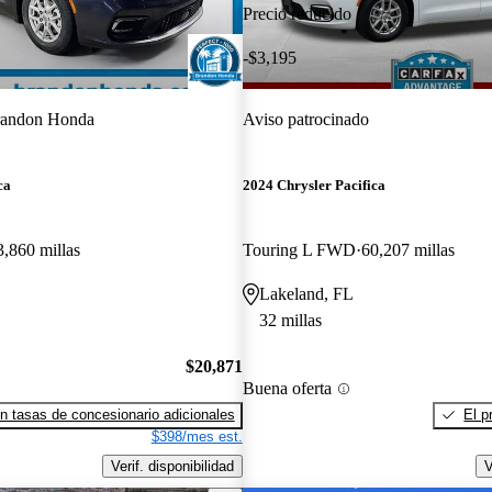
Precio reducido
-$3,195
andon Honda
Aviso patrocinado
ca
2024 Chrysler Pacifica
3,860 millas
Touring L FWD
60,207 millas
Lakeland, FL
32 millas
$20,871
Buena oferta
n tasas de concesionario adicionales
El p
$398/mes est.
Verif. disponibilidad
V