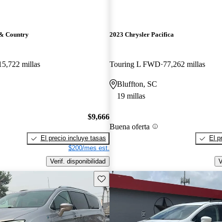
 & Country
2023 Chrysler Pacifica
15,722 millas
Touring L FWD
77,262 millas
Bluffton, SC
19 millas
$9,666
Buena oferta
El precio incluye tasas
El p
$200/mes est.
Verif. disponibilidad
V
Guarda este Aviso