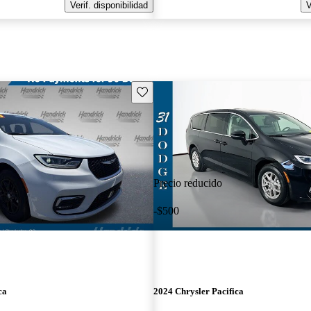
Verif. disponibilidad
V
Guarda este Aviso
Precio reducido
-$500
ca
2024 Chrysler Pacifica