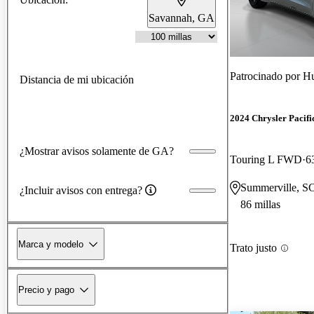
Savannah, GA
Patrocinado por
Hu
Distancia de mi ubicación
2024 Chrysler Pacifi
¿Mostrar avisos solamente de GA?
Touring L FWD
6
Summerville, S
¿Incluir avisos con entrega?
86 millas
Marca y modelo
Trato justo
Precio y pago