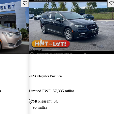
Guarda este Aviso
Gu
¡Nuevo!
2023 Chrysler Pacifica
s
Limited FWD
57,335 millas
Mt Pleasant, SC
95 millas