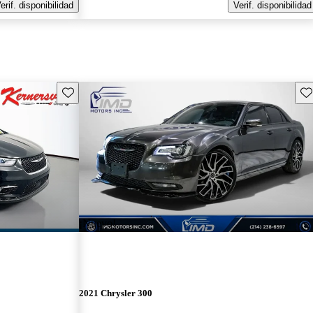
erif. disponibilidad
Verif. disponibilidad
Guarda este Aviso
Gu
¡Nuevo!
2021 Chrysler 300