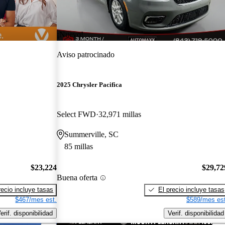
¡Nuevo!
Aviso patrocinado
2025 Chrysler Pacifica
Select FWD
32,971 millas
Summerville, SC
85 millas
$23,224
$29,72
Buena oferta
recio incluye tasas
El precio incluye tasas
$467/mes est.
$589/mes est
erif. disponibilidad
Verif. disponibilidad