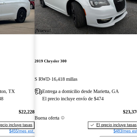
¡Nuevo!
2019 Chrysler 300
S RWD
16,418 millas
ston, TX
Entrega a domicilio desde Marietta, GA
88
El precio incluye envío de $474
$22,228
$23,37
Buena oferta
recio incluye tasas
El precio incluye tasas
$455/mes est.
$483/mes est