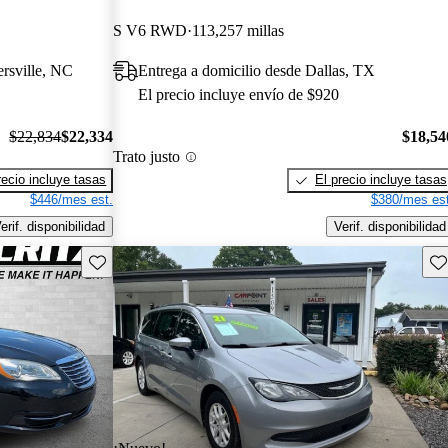
S V6 RWD
113,257 millas
ersville, NC
Entrega a domicilio desde Dallas, TX
El precio incluye envío de $920
$22,834
$22,334
$18,54
Trato justo
recio incluye tasas
El precio incluye tasas
$446/mes est.
$380/mes est
erif. disponibilidad
Verif. disponibilidad
Guarda este Aviso
Gu