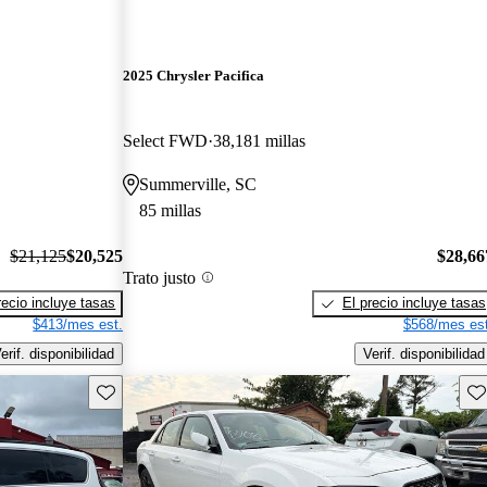
2025 Chrysler Pacifica
Select FWD
38,181 millas
Summerville, SC
85 millas
$21,125
$20,525
$28,66
Trato justo
recio incluye tasas
El precio incluye tasas
$413/mes est.
$568/mes est
erif. disponibilidad
Verif. disponibilidad
Guarda este Aviso
Gu