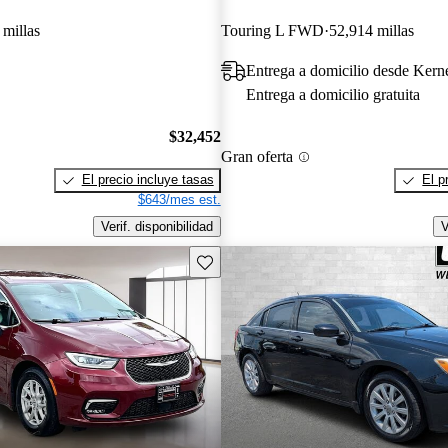
 millas
Touring L FWD
52,914 millas
Entrega a domicilio desde Kern
Entrega a domicilio gratuita
$32,452
Gran oferta
El precio incluye tasas
El p
$643/mes est.
Verif. disponibilidad
V
Guarda este Aviso