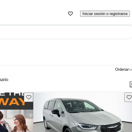
Iniciar sesión o registrarse
Ordenar
nario
Guarda este Aviso
Gu