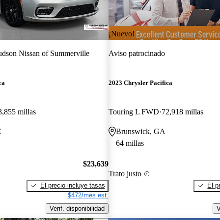
¡Nuevo!
dson Nissan of Summerville
Aviso patrocinado
ca
2023 Chrysler Pacifica
3,855 millas
Touring L FWD
72,918 millas
C
Brunswick, GA
64 millas
$23,639
Trato justo
El precio incluye tasas
El p
$472/mes est.
Verif. disponibilidad
V