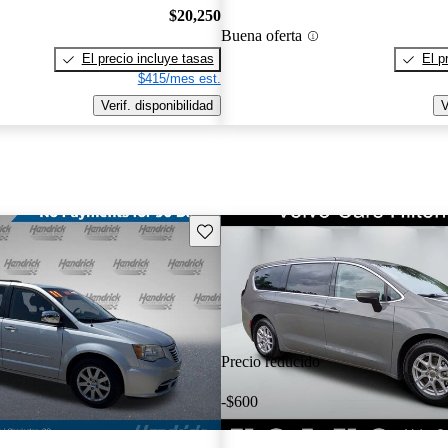
$20,250
Buena oferta
El precio incluye tasas
El p
$415/mes est.
Verif. disponibilidad
V
Guarda este Aviso
Precio reducido
-$600