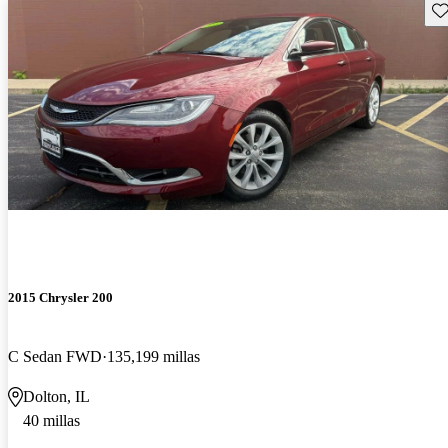
Gu
2015 Chrysler 200
C Sedan FWD
135,199 millas
Dolton, IL
40 millas