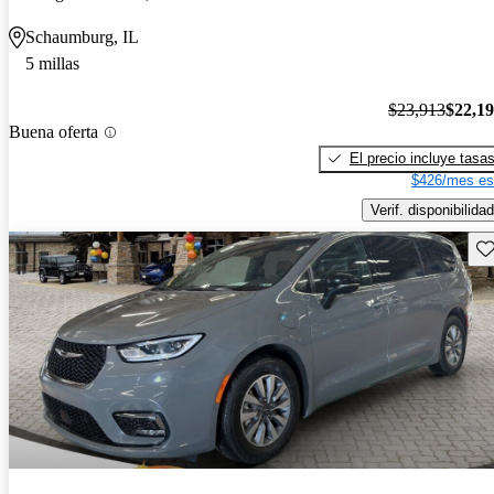
Schaumburg, IL
5 millas
$23,913
$22,1
Buena oferta
El precio incluye tasa
$426/mes es
Verif. disponibilidad
Gu