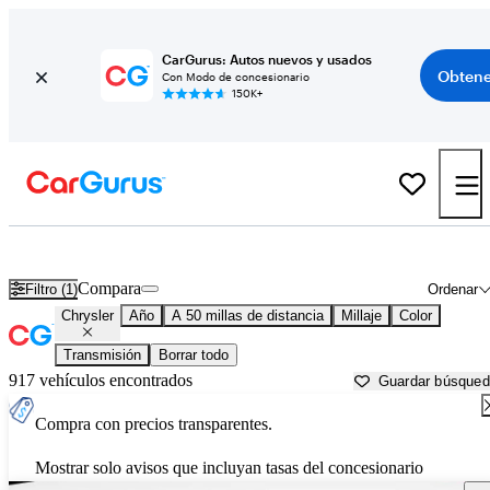
CarGurus: Autos nuevos y usados
Obtene
Con Modo de concesionario
150K+
Autos Chrysler usados en venta cerca de
Palatine, IL
Compara
Filtro (1)
Ordenar
Chrysler
Año
A 50 millas de distancia
Millaje
Color
Transmisión
Borrar todo
917 vehículos encontrados
Guardar búsque
Compra con precios transparentes.
Mostrar solo avisos que incluyan tasas del concesionario