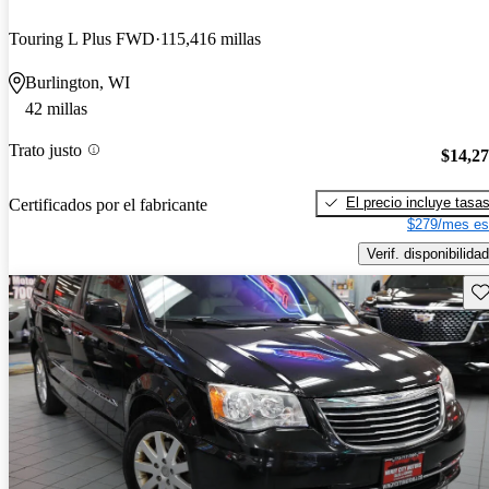
Touring L Plus FWD
115,416 millas
Burlington, WI
42 millas
Trato justo
$14,2
El precio incluye tasa
Certificados por el fabricante
$279/mes es
Verif. disponibilidad
Gu