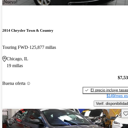
¡Nuevo!
2014 Chrysler Town & Country
Touring FWD
125,877 millas
Chicago, IL
19 millas
$7,5
Buena oferta
El precio incluye tasa
$149/mes es
Verif. disponibilidad
Gu