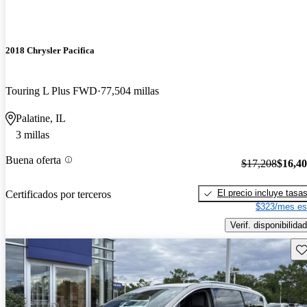
2018 Chrysler Pacifica
Touring L Plus FWD
77,504 millas
Palatine, IL
3 millas
Buena oferta
$17,208
$16,4
El precio incluye tasa
Certificados por terceros
$323/mes es
Verif. disponibilidad
Gu