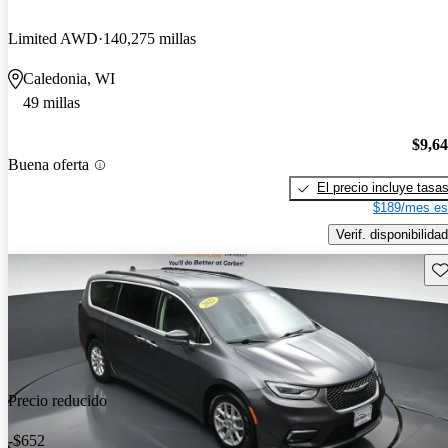
Limited AWD
140,275 millas
Caledonia, WI
49 millas
$9,6
Buena oferta
El precio incluye tasa
$189/mes es
Verif. disponibilidad
Gu
Precio reducido
-$652