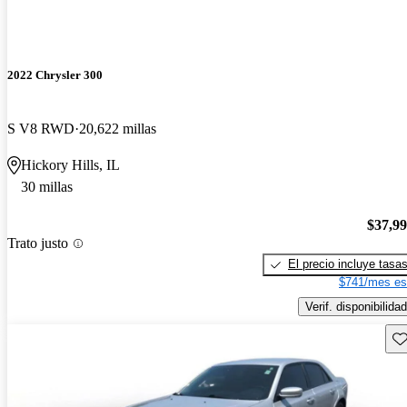
2022 Chrysler 300
S V8 RWD
20,622 millas
Hickory Hills, IL
30 millas
$37,9
Trato justo
El precio incluye tasa
$741/mes es
Verif. disponibilidad
Gu