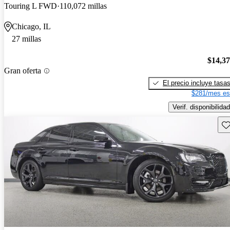
Touring L FWD
110,072 millas
Chicago, IL
27 millas
$14,3
Gran oferta
El precio incluye tasa
$281/mes es
Verif. disponibilidad
Gu