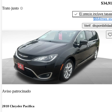
$34,9
Trato justo
El precio incluye tasa
$664/mes es
Verif. disponibilidad
Gu
Aviso patrocinado
2018 Chrysler Pacifica