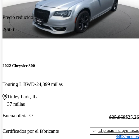
Precio reducido
-$600
2022 Chrysler 300
Touring L RWD
24,399 millas
Tinley Park, IL
37 millas
Buena oferta
$25,868
$25,2
El precio incluye tasa
Certificados por el fabricante
$493/mes es