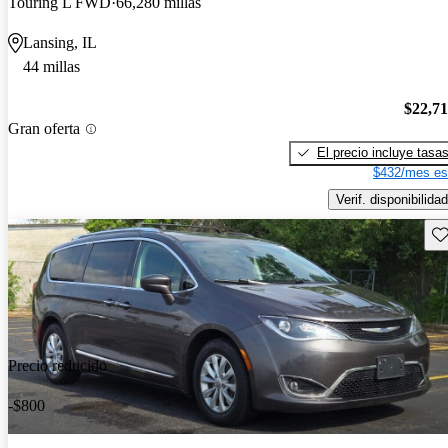
Touring L FWD
66,280 millas
Lansing, IL
44 millas
$22,7
Gran oferta
El precio incluye tasa
$432/mes es
Verif. disponibilidad
Gu
Precio reducido
-$800