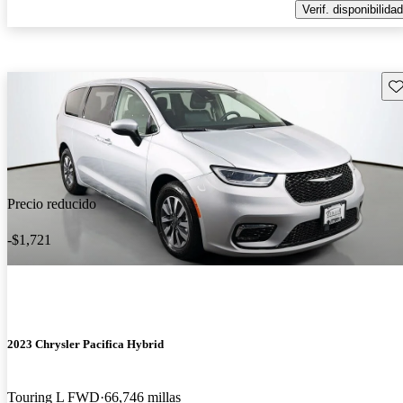
Verif. disponibilidad
Gu
Precio reducido
-$1,721
2023 Chrysler Pacifica Hybrid
Touring L FWD
66,746 millas