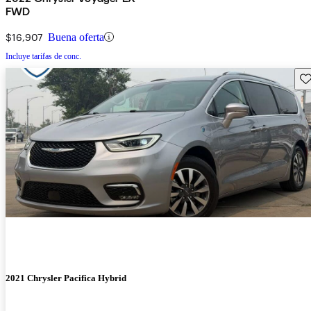
FWD
$16,907
Buena oferta
Incluye tarifas de conc.
Gu
2021 Chrysler Pacifica Hybrid