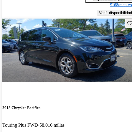
$168/mes es
Verif. disponibilidad
Gu
2018 Chrysler Pacifica
Touring Plus FWD
58,016 millas