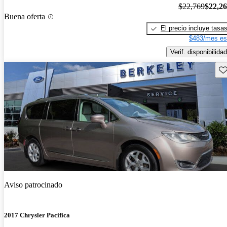
$22,769
$22,2
Buena oferta
El precio incluye tasa
$483/mes es
Verif. disponibilidad
Gu
Aviso patrocinado
2017 Chrysler Pacifica