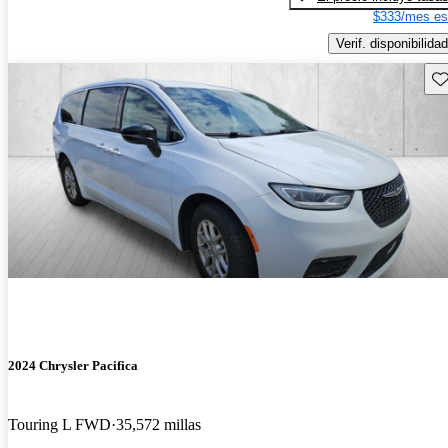
$333/mes es
Verif. disponibilidad
Gu
2024 Chrysler Pacifica
Touring L FWD
35,572 millas