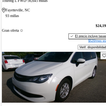
Touring L FWD
56,645 millas
Fayetteville, NC
93 millas
$24,1
Gran oferta
El precio incluye tasa
$520/mes es
Verif. disponibilidad
Gu