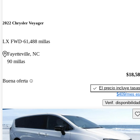
2022 Chrysler Voyager
LX FWD
61,488 millas
Fayetteville, NC
90 millas
$18,5
Buena oferta
El precio incluye tasa
$409/mes es
Verif. disponibilidad
Gu