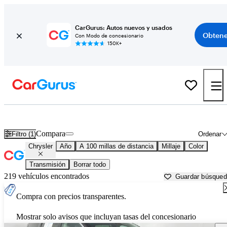
CarGurus: Autos nuevos y usados
Obtene
Con Modo de concesionario
150K+
Autos Chrysler usados en venta cerca de
Myrtle Beach, SC
Compara
Filtro (1)
Ordenar
Chrysler
Año
A 100 millas de distancia
Millaje
Color
Transmisión
Borrar todo
219 vehículos encontrados
Guardar búsque
Compra con precios transparentes.
Mostrar solo avisos que incluyan tasas del concesionario