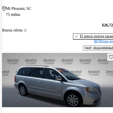
Mt Pleasant, SC
75 millas
$26,7
Buena oferta
El precio incluye tasa
$579/mes es
Verif. disponibilidad
Gu