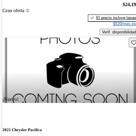
$24,1
Gran oferta
El precio incluye tasa
$520/mes es
Verif. disponibilidad
Gu
¡Nuevo!
2021 Chrysler Pacifica