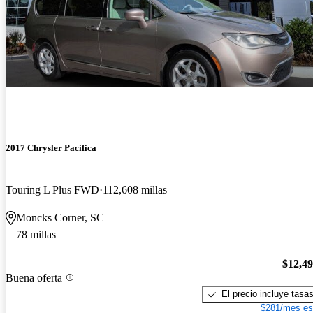
2017 Chrysler Pacifica
Touring L Plus FWD
112,608 millas
Moncks Corner, SC
78 millas
$12,4
Buena oferta
El precio incluye tasa
$281/mes es