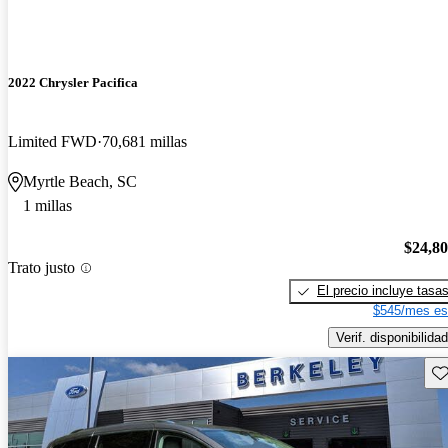
2022 Chrysler Pacifica
Limited FWD
70,681 millas
Myrtle Beach, SC
1 millas
$24,8
Trato justo
El precio incluye tasa
$545/mes es
Verif. disponibilidad
Gu