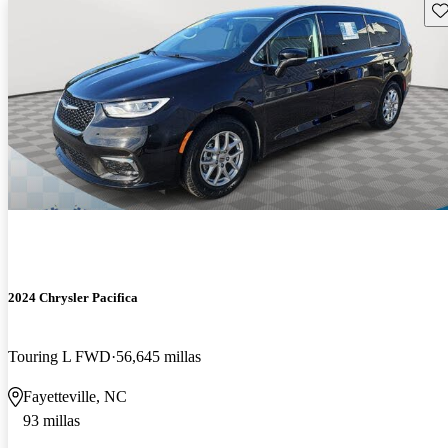
Gu
2024 Chrysler Pacifica
Touring L FWD
56,645 millas
Fayetteville, NC
93 millas