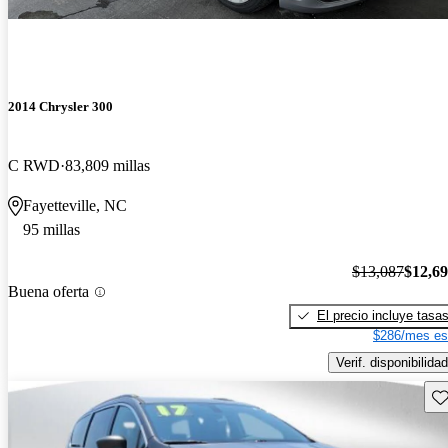
2014 Chrysler 300
C RWD
83,809 millas
Fayetteville, NC
95 millas
$13,087
$12,6
Buena oferta
El precio incluye tasa
$286/mes es
Verif. disponibilidad
Gu