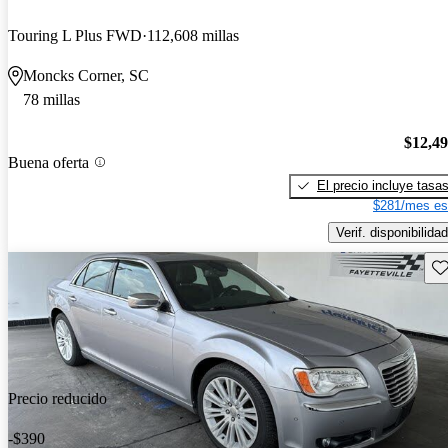
Touring L Plus FWD
112,608 millas
Moncks Corner, SC
78 millas
$12,4
Buena oferta
El precio incluye tasa
$281/mes es
Verif. disponibilidad
Gu
Precio reducido
-$390