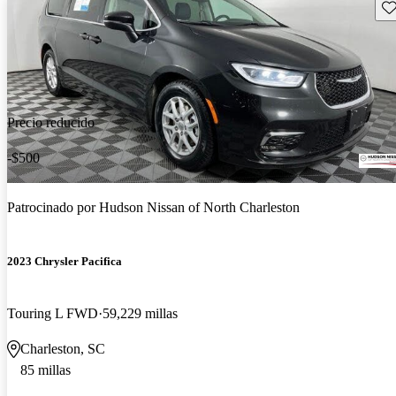
Gu
Precio reducido
-$500
Patrocinado por
Hudson Nissan of North Charleston
2023 Chrysler Pacifica
Touring L FWD
59,229 millas
Charleston, SC
85 millas