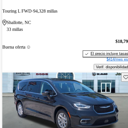
Touring L FWD
94,328 millas
Shallotte, NC
33 millas
$18,7
Buena oferta
El precio incluye tasa
$414/mes es
Verif. disponibilidad
Gu