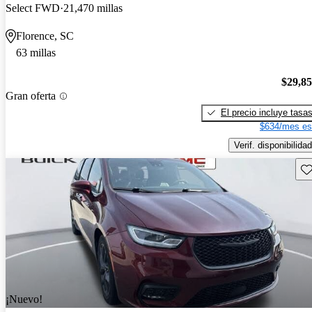
Select FWD
21,470 millas
Florence, SC
63 millas
$29,8
Gran oferta
El precio incluye tasa
$634/mes es
Verif. disponibilidad
Gu
¡Nuevo!