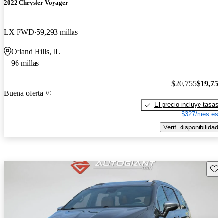
2022 Chrysler Voyager
LX FWD
59,293 millas
Orland Hills, IL
96 millas
$20,755
$19,7
Buena oferta
El precio incluye tasa
$327/mes es
Verif. disponibilidad
Gu