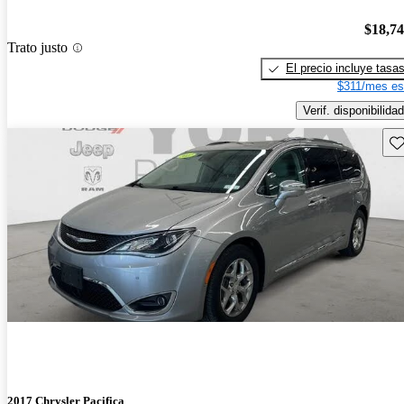
$18,7
Trato justo
El precio incluye tasa
$311/mes es
Verif. disponibilidad
Gu
2017 Chrysler Pacifica