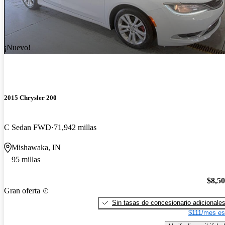
¡Nuevo!
2015 Chrysler 200
C Sedan FWD
71,942 millas
Mishawaka, IN
95 millas
$8,5
Gran oferta
Sin tasas de concesionario adicionale
$111/mes es