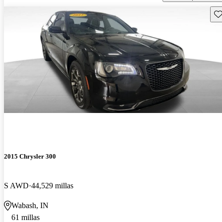
Gu
2015 Chrysler 300
S AWD
44,529 millas
Wabash, IN
61 millas