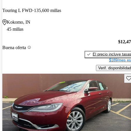
Touring L FWD
135,600 millas
Kokomo, IN
45 millas
$12,4
Buena oferta
El precio incluye tasa
$189/mes es
Verif. disponibilidad
Gu