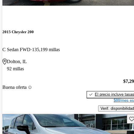
2015 Chrysler 200
C Sedan FWD
135,199 millas
Dolton, IL
92 millas
$7,2
Buena oferta
El precio incluye tasa
$88/mes es
Verif. disponibilidad
Gu