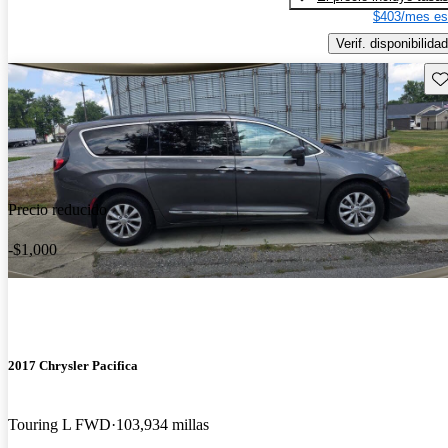
$403/mes es
Verif. disponibilidad
Gu
Precio reducido
-$1,000
2017 Chrysler Pacifica
Touring L FWD
103,934 millas