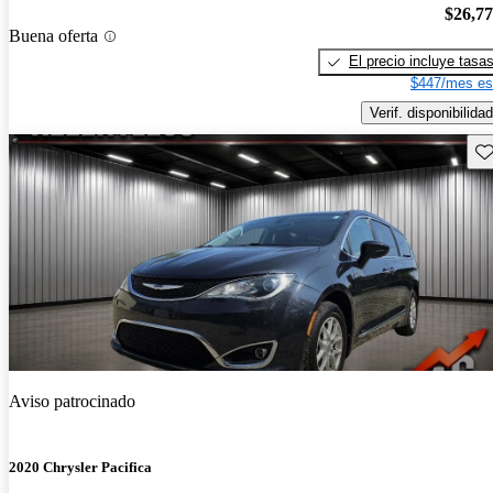
$26,7
Buena oferta
El precio incluye tasa
$447/mes es
Verif. disponibilidad
Gu
Aviso patrocinado
2020 Chrysler Pacifica