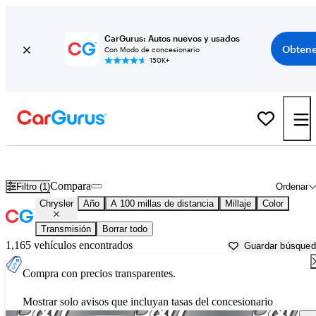
CarGurus: Autos nuevos y usados
Obtene
Con Modo de concesionario
150K+
Autos Chrysler usados en venta cerca de Lafayette, IN
Compara
Filtro (1)
Ordenar
Chrysler
Año
A 100 millas de distancia
Millaje
Color
Transmisión
Borrar todo
1,165 vehículos encontrados
Guardar búsque
Compra con precios transparentes.
Mostrar solo avisos que incluyan tasas del concesionario