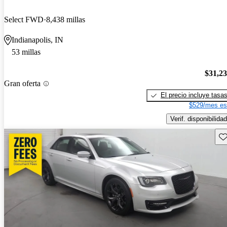
Select FWD
8,438 millas
Indianapolis, IN
53 millas
$31,2
Gran oferta
El precio incluye tasa
$529/mes es
Verif. disponibilidad
Gu