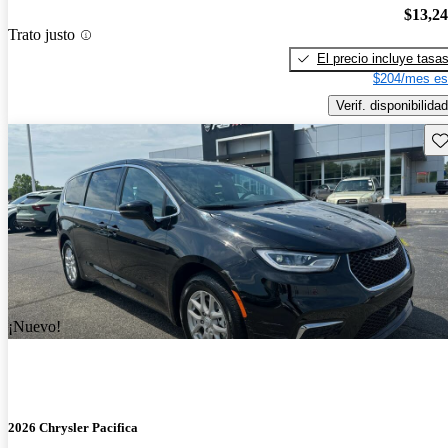
$13,2
Trato justo
El precio incluye tasa
$204/mes es
Verif. disponibilidad
Gu
¡Nuevo!
2026 Chrysler Pacifica