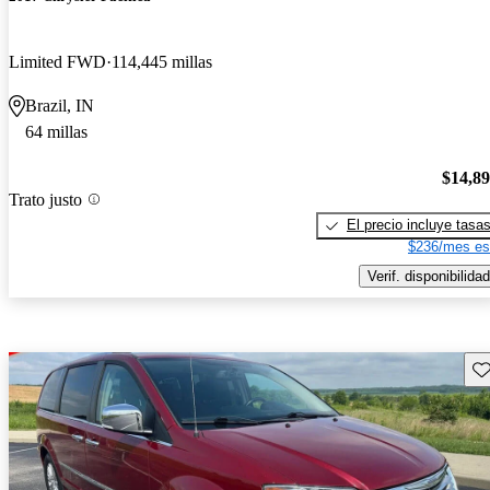
Limited FWD
114,445 millas
Brazil, IN
64 millas
$14,8
Trato justo
El precio incluye tasa
$236/mes es
Verif. disponibilidad
Gu