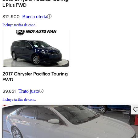
L Plus FWD
$12,900
Buena oferta
Incluye tarifas de conc.
2017 Chrysler Pacifica Touring
FWD
$9,851
Trato justo
Incluye tarifas de conc.
Gu