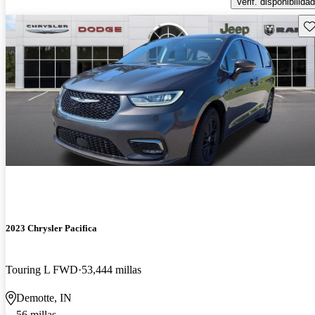
Verif. disponibilidad
Gu
2023 Chrysler Pacifica
Touring L FWD
53,444 millas
Demotte, IN
56 millas