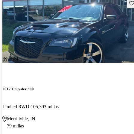
Gu
¡Nuevo!
2017 Chrysler 300
Limited RWD
105,393 millas
Merrillville, IN
79 millas