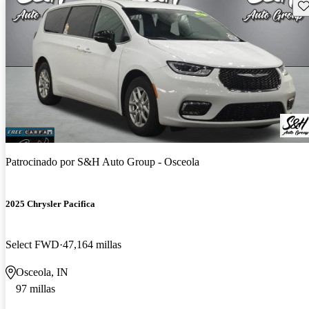
Gu
Patrocinado por
S&H Auto Group - Osceola
2025 Chrysler Pacifica
Select FWD
47,164 millas
Osceola, IN
97 millas