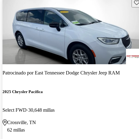
Gu
Patrocinado por
East Tennessee Dodge Chrysler Jeep RAM
2025 Chrysler Pacifica
Select FWD
30,648 millas
Crossville, TN
62 millas