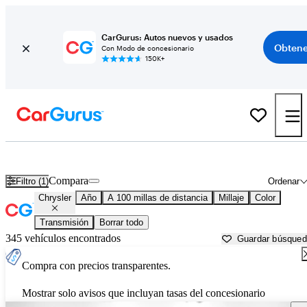
CarGurus: Autos nuevos y usados
Obtene
Con Modo de concesionario
150K+
Autos Chrysler usados en venta cerca de
Knoxville, TN
Compara
Filtro (1)
Ordenar
Chrysler
Año
A 100 millas de distancia
Millaje
Color
Transmisión
Borrar todo
345 vehículos encontrados
Guardar búsque
Compra con precios transparentes.
Mostrar solo avisos que incluyan tasas del concesionario