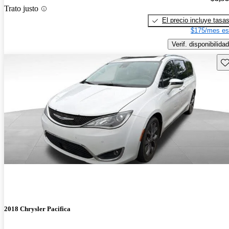
Trato justo
El precio incluye tasa
$175/mes es
Verif. disponibilidad
Gu
2018 Chrysler Pacifica