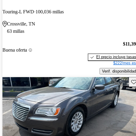
Touring-L FWD
100,036 millas
Crossville, TN
63 millas
$11,3
Buena oferta
El precio incluye tasa
$222/mes es
Verif. disponibilidad
Gu