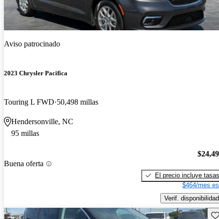
Aviso patrocinado
2023 Chrysler Pacifica
Touring L FWD
50,498 millas
Hendersonville, NC
95 millas
$24,4
Buena oferta
El precio incluye tasa
$464/mes es
Verif. disponibilidad
Gu