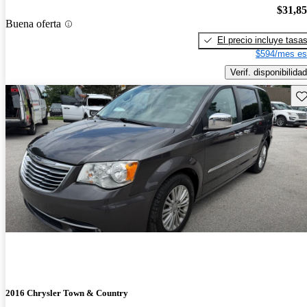
$31,8
Buena oferta
El precio incluye tasa
$594/mes es
Verif. disponibilidad
Gu
2016 Chrysler Town & Country