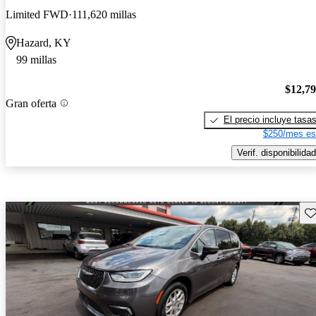
Limited FWD
111,620 millas
Hazard, KY
99 millas
$12,7
Gran oferta
El precio incluye tasa
$250/mes es
Verif. disponibilidad
Gu