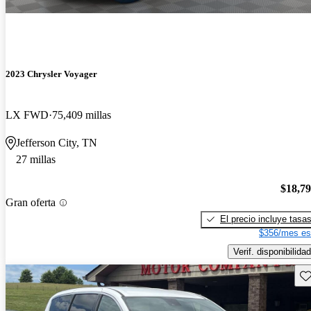
2023 Chrysler Voyager
LX FWD
75,409 millas
Jefferson City, TN
27 millas
$18,7
Gran oferta
El precio incluye tasa
$356/mes es
Verif. disponibilidad
Gu