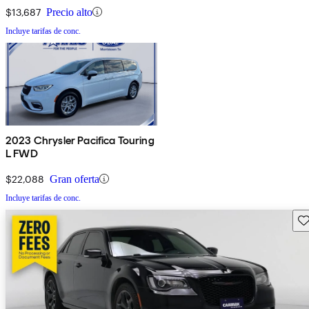
$13,687
Precio alto
Incluye tarifas de conc.
2023 Chrysler Pacifica Touring
L FWD
$22,088
Gran oferta
Incluye tarifas de conc.
Gu