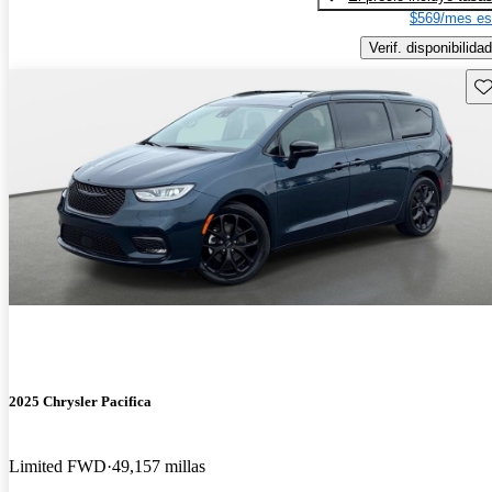
$569/mes es
Verif. disponibilidad
Gu
2025 Chrysler Pacifica
Limited FWD
49,157 millas