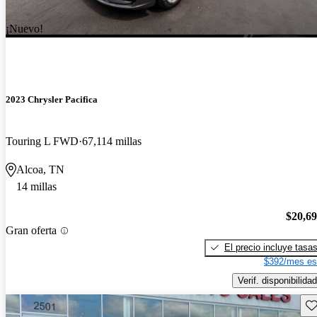
¡Nuevo!
2023 Chrysler Pacifica
Touring L FWD
67,114 millas
Alcoa, TN
14 millas
$20,6
Gran oferta
El precio incluye tasa
$392/mes es
Verif. disponibilidad
Gu