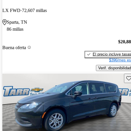
LX FWD
72,607 millas
Sparta, TN
86 millas
$20,8
Buena oferta
El precio incluye tasa
$396/mes es
Verif. disponibilidad
Gu