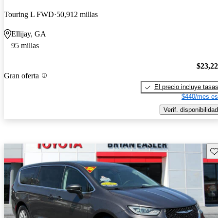
Touring L FWD
50,912 millas
Ellijay, GA
95 millas
$23,2
Gran oferta
El precio incluye tasa
$440/mes es
Verif. disponibilidad
Gu