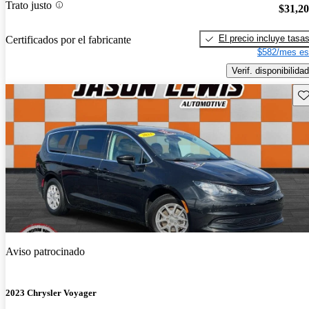
Trato justo
$31,2
El precio incluye tasa
Certificados por el fabricante
$582/mes es
Verif. disponibilidad
Gu
Aviso patrocinado
2023 Chrysler Voyager