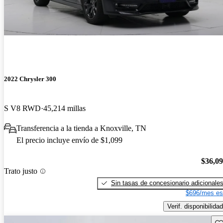
2022 Chrysler 300
S V8 RWD
45,214 millas
Transferencia a la tienda a Knoxville, TN
El precio incluye envío de $1,099
$36,0
Trato justo
Sin tasas de concesionario adicionale
$696/mes es
Verif. disponibilidad
Gu