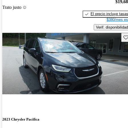
$19,6
Trato justo
El precio incluye tasa
$380/mes es
Verif. disponibilidad
Gu
2023 Chrysler Pacifica