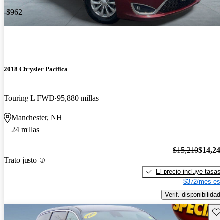
-$962
2018 Chrysler Pacifica
Touring L FWD
95,880 millas
Manchester, NH
24 millas
$15,210
$14,2
Trato justo
El precio incluye tasa
$372/mes es
Verif. disponibilidad
Gu