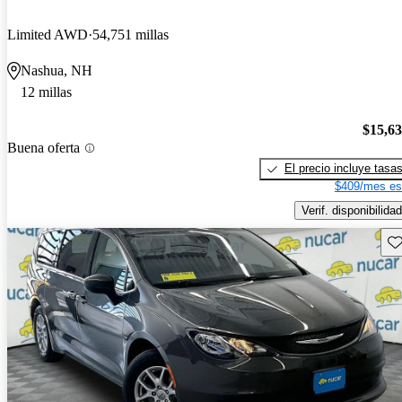
Limited AWD
54,751 millas
Nashua, NH
12 millas
$15,6
Buena oferta
El precio incluye tasa
$409/mes es
Verif. disponibilidad
Gu