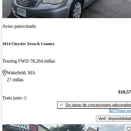
Aviso patrocinado
2014 Chrysler Town & Country
Touring FWD
78,264 millas
Wakefield, MA
27 millas
$10,5
Trato justo
Sin tasas de concesionario adicionale
$277/mes es
Verif. disponibilidad
Gu