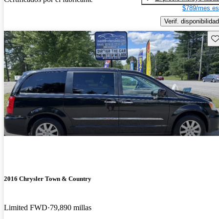
$789/mes es
Verif. disponibilidad
Gu
2016 Chrysler Town & Country
Limited FWD
79,890 millas