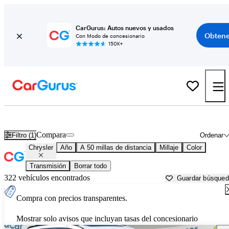
CarGurus: Autos nuevos y usados
Obtene
Con Modo de concesionario
150K+
Autos Chrysler usados en venta cerca de
Groton, MA
Compara
Filtro (1)
Ordenar
Chrysler
Año
A 50 millas de distancia
Millaje
Color
Transmisión
Borrar todo
322 vehículos encontrados
Guardar búsque
Compra con precios transparentes.
Mostrar solo avisos que incluyan tasas del concesionario