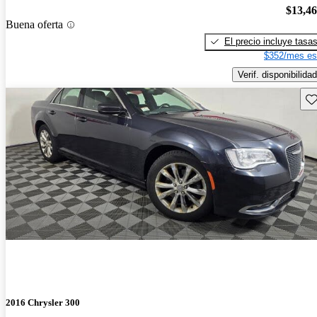
$13,4
Buena oferta
El precio incluye tasa
$352/mes es
Verif. disponibilidad
Gu
2016 Chrysler 300