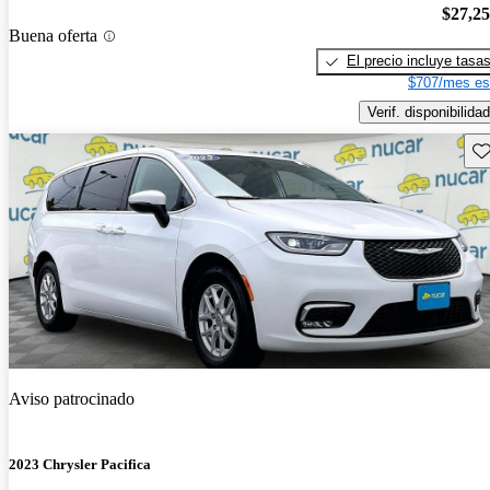
$27,2
Buena oferta
El precio incluye tasa
$707/mes es
Verif. disponibilidad
Gu
Aviso patrocinado
2023 Chrysler Pacifica