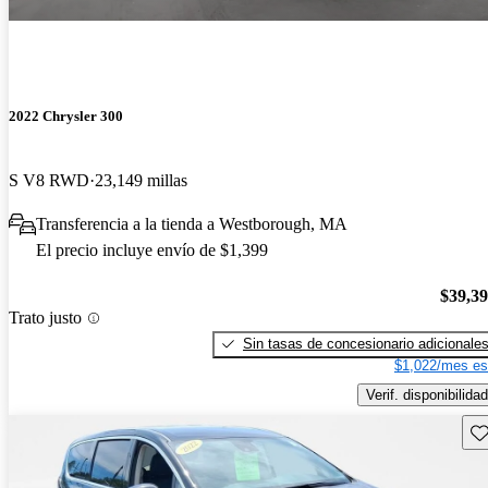
2022 Chrysler 300
S V8 RWD
23,149 millas
Transferencia a la tienda a Westborough, MA
El precio incluye envío de $1,399
$39,3
Trato justo
Sin tasas de concesionario adicionale
$1,022/mes es
Verif. disponibilidad
Gu