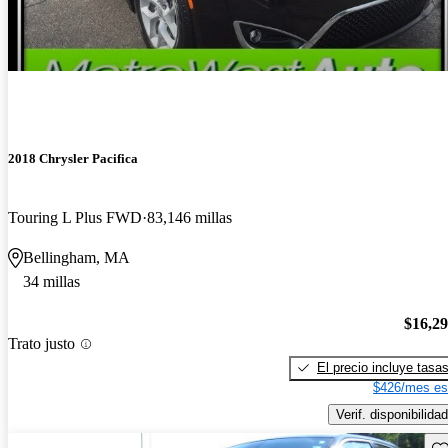
2018 Chrysler Pacifica
Touring L Plus FWD
83,146 millas
Bellingham, MA
34 millas
$16,2
Trato justo
El precio incluye tasa
$426/mes es
Verif. disponibilidad
Gu