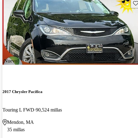
Gu
¡Nuevo!
2017 Chrysler Pacifica
Touring L FWD
90,524 millas
Mendon, MA
35 millas