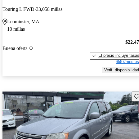
Touring L FWD
33,058 millas
Leominster, MA
10 millas
$22,4
Buena oferta
El precio incluye tasa
$587/mes es
Verif. disponibilidad
Gu