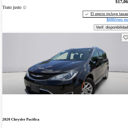
$17,0
Trato justo
El precio incluye tasa
$446/mes es
Verif. disponibilidad
Gu
2020 Chrysler Pacifica