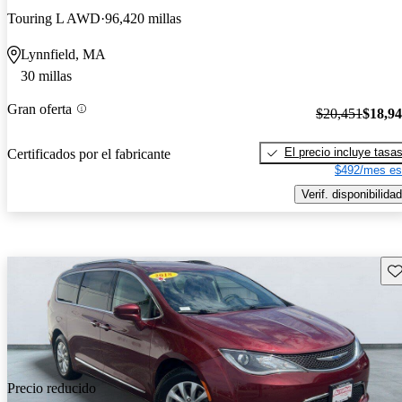
Touring L AWD
96,420 millas
Lynnfield, MA
30 millas
Gran oferta
$20,451
$18,9
El precio incluye tasa
Certificados por el fabricante
$492/mes es
Verif. disponibilidad
Gu
Precio reducido