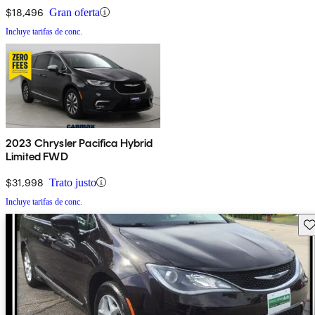
$18,496
Gran oferta
Incluye tarifas de conc.
2023 Chrysler Pacifica Hybrid
Limited FWD
$31,998
Trato justo
Incluye tarifas de conc.
Gu