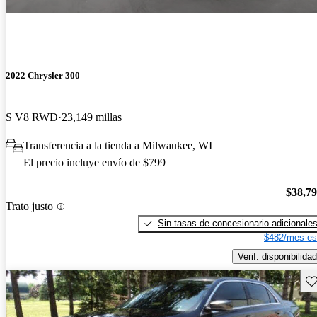
2022 Chrysler 300
S V8 RWD
23,149 millas
Transferencia a la tienda a Milwaukee, WI
El precio incluye envío de $799
$38,7
Trato justo
Sin tasas de concesionario adicionale
$482/mes es
Verif. disponibilidad
Gu