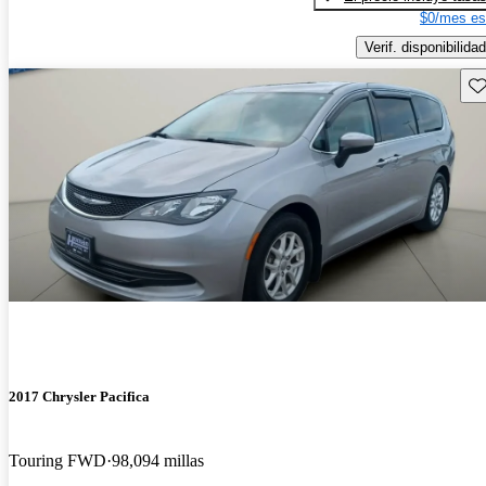
$0/mes es
Verif. disponibilidad
Gu
2017 Chrysler Pacifica
Touring FWD
98,094 millas