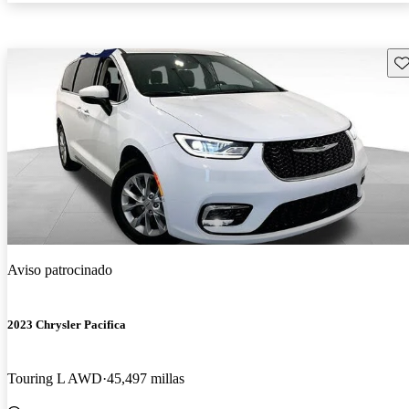
Gu
Aviso patrocinado
2023 Chrysler Pacifica
Touring L AWD
45,497 millas