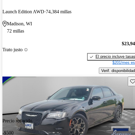
Launch Edition AWD
74,384 millas
Madison, WI
72 millas
$23,9
Trato justo
El precio incluye tasa
$201/mes es
Verif. disponibilidad
Gu
Precio reducido
-$500