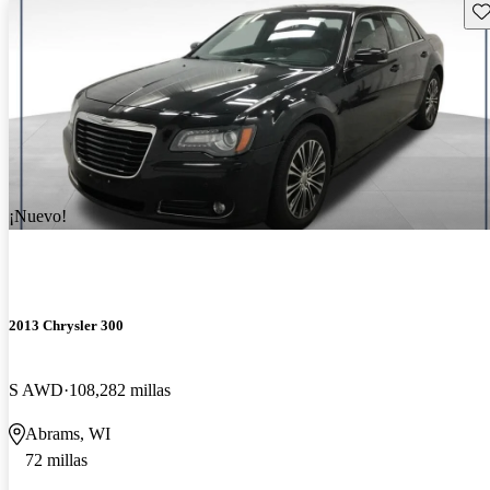
Gu
¡Nuevo!
2013 Chrysler 300
S AWD
108,282 millas
Abrams, WI
72 millas