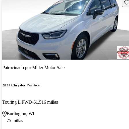
Gu
Patrocinado por
Miller Motor Sales
2023 Chrysler Pacifica
Touring L FWD
61,516 millas
Burlington, WI
75 millas