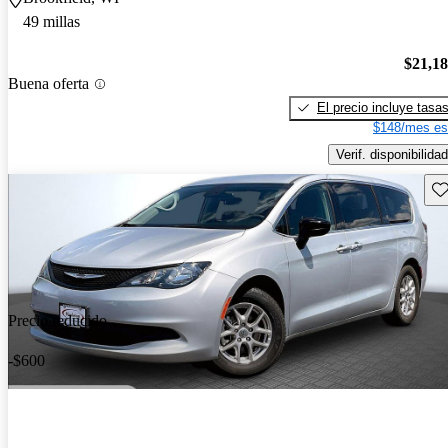
49 millas
$21,1
Buena oferta
El precio incluye tasa
$148/mes es
Verif. disponibilidad
Gu
Precio reducido
-$600