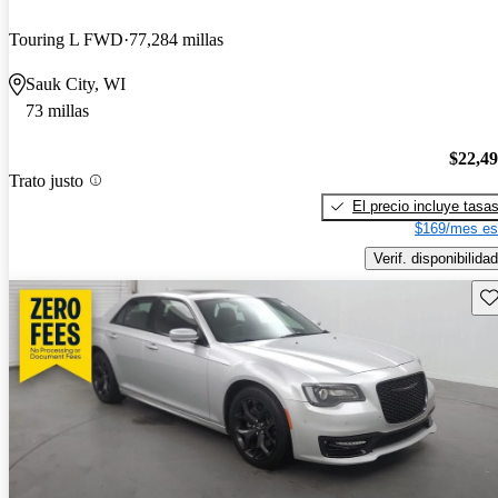
Touring L FWD
77,284 millas
Sauk City, WI
73 millas
$22,4
Trato justo
El precio incluye tasa
$169/mes es
Verif. disponibilidad
Gu