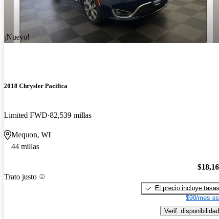
¡Nuevo!
2018 Chrysler Pacifica
Limited FWD
82,539 millas
Mequon, WI
44 millas
$18,1
Trato justo
El precio incluye tasa
$90/mes es
Verif. disponibilidad