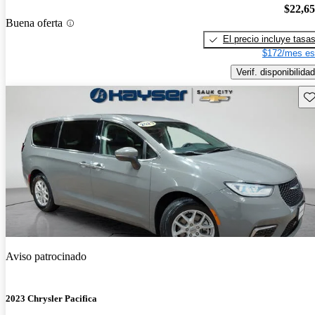
$22,6
Buena oferta
El precio incluye tasa
$172/mes es
Verif. disponibilidad
Gu
Aviso patrocinado
2023 Chrysler Pacifica