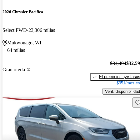
2026 Chrysler Pacifica
Select FWD
23,306 millas
Mukwonago, WI
64 millas
$34,494
$32,5
Gran oferta
El precio incluye tasa
$351/mes es
Verif. disponibilidad
Gu