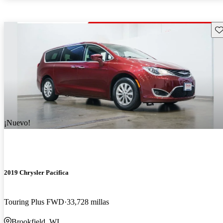
Gu
¡Nuevo!
2019 Chrysler Pacifica
Touring Plus FWD
33,728 millas
Brookfield, WI