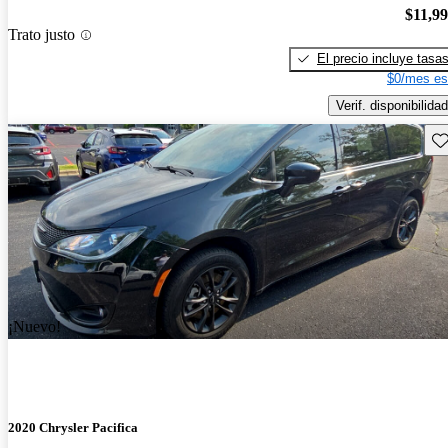
$11,9
Trato justo
El precio incluye tasa
$0/mes es
Verif. disponibilidad
Gu
¡Nuevo!
2020 Chrysler Pacifica