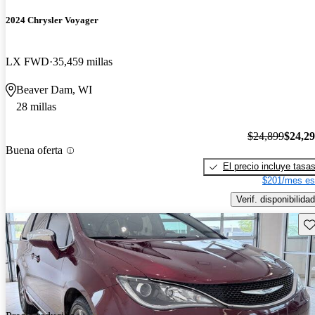
2024 Chrysler Voyager
LX FWD
35,459 millas
Beaver Dam, WI
28 millas
$24,899
$24,2
Buena oferta
El precio incluye tasa
$201/mes es
Verif. disponibilidad
Gu