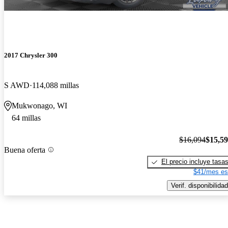
2017 Chrysler 300
S AWD
114,088 millas
Mukwonago, WI
64 millas
$16,094
$15,5
Buena oferta
El precio incluye tasa
$41/mes es
Verif. disponibilidad