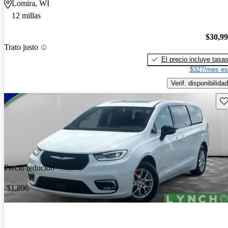
Lomira, WI
12 millas
$30,9
Trato justo
El precio incluye tasa
$327/mes es
Verif. disponibilidad
Gu
Precio reducido
-$1,896