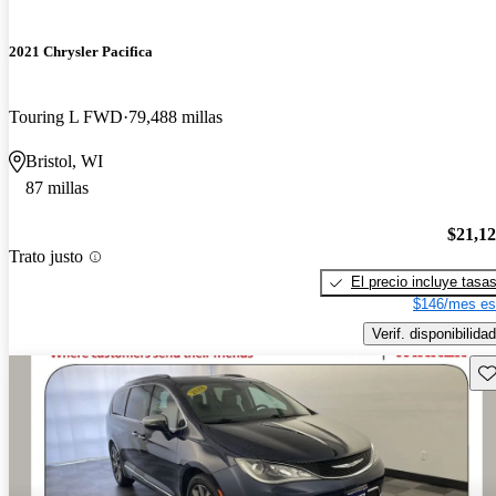
2021 Chrysler Pacifica
Touring L FWD
79,488 millas
Bristol, WI
87 millas
$21,1
Trato justo
El precio incluye tasa
$146/mes es
Verif. disponibilidad
Gu