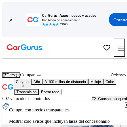
CarGurus: Autos nuevos y usados
Obtene
Con Modo de concesionario
150K+
Autos Chrysler usados en venta cerca de
Fond du Lac, WI
Compara
Filtro (1)
Ordenar
Chrysler
Año
A 100 millas de distancia
Millaje
Color
Transmisión
Borrar todo
697 vehículos encontrados
Guardar búsque
Compra con precios transparentes.
Mostrar solo avisos que incluyan tasas del concesionario