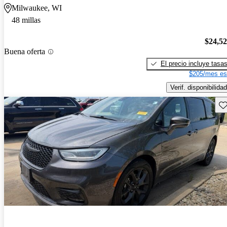
Milwaukee, WI
48 millas
$24,5
Buena oferta
El precio incluye tasa
$205/mes es
Verif. disponibilidad
Gu