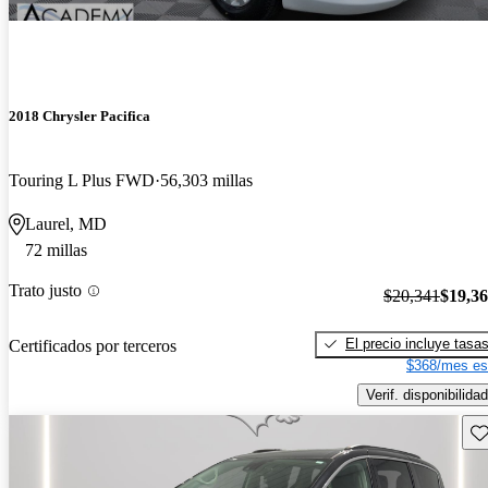
2018 Chrysler Pacifica
Touring L Plus FWD
56,303 millas
Laurel, MD
72 millas
Trato justo
$20,341
$19,3
El precio incluye tasa
Certificados por terceros
$368/mes es
Verif. disponibilidad
Gu