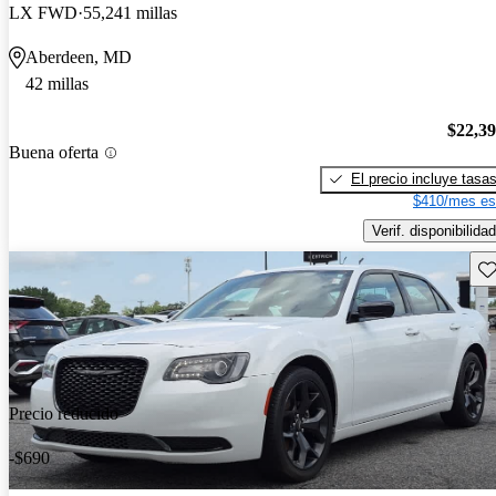
LX FWD
55,241 millas
Aberdeen, MD
42 millas
$22,3
Buena oferta
El precio incluye tasa
$410/mes es
Verif. disponibilidad
Gu
Precio reducido
-$690