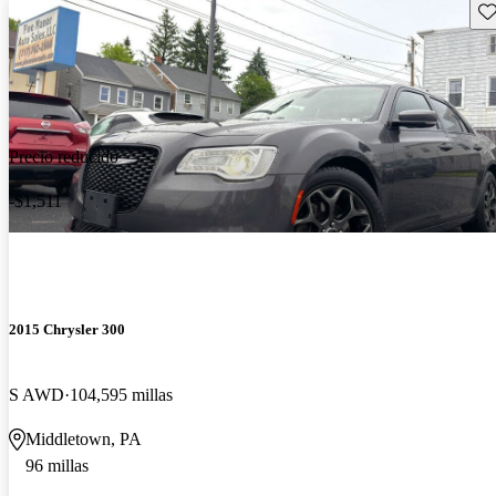
Gu
Precio reducido
-$1,511
2015 Chrysler 300
S AWD
104,595 millas
Middletown, PA
96 millas