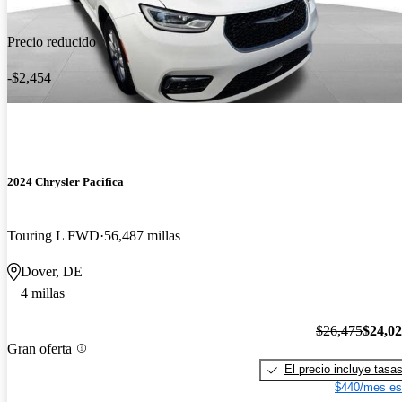
Precio reducido
-$2,454
2024 Chrysler Pacifica
Touring L FWD
56,487 millas
Dover, DE
4 millas
$26,475
$24,0
Gran oferta
El precio incluye tasa
$440/mes es