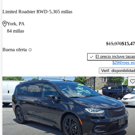
Limited Roadster RWD
5,365 millas
York, PA
84 millas
$15,970
$15,4
Buena oferta
El precio incluye tasa
$294/mes es
Verif. disponibilidad
Gu