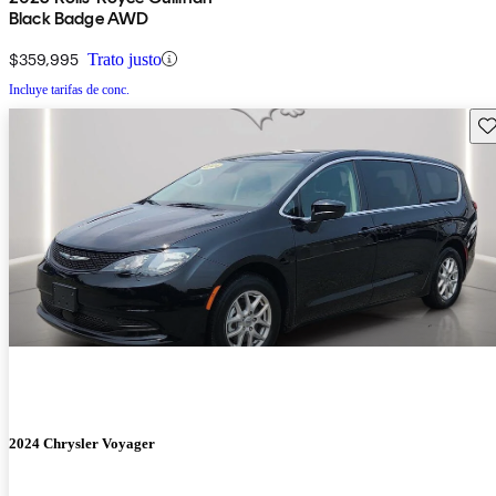
Black Badge AWD
$359,995
Trato justo
Incluye tarifas de conc.
Gu
2024 Chrysler Voyager