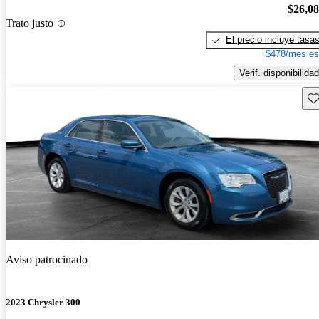
$26,0
Trato justo
El precio incluye tasa
$478/mes es
Verif. disponibilidad
Gu
Aviso patrocinado
2023 Chrysler 300