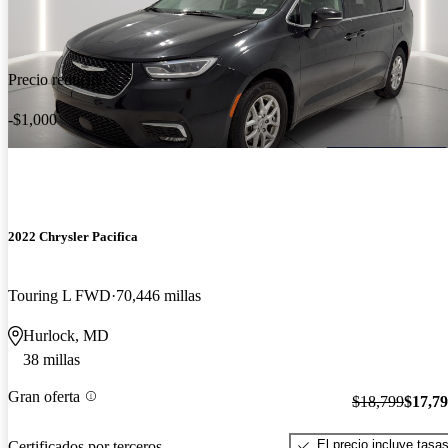
Precio reducido
-$1,000
2022 Chrysler Pacifica
Touring L FWD
70,446 millas
Hurlock, MD
38 millas
Gran oferta
$18,799
$17,7
El precio incluye tasa
Certificados por terceros