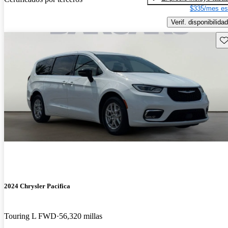
$335/mes es
Verif. disponibilidad
Gu
2024 Chrysler Pacifica
Touring L FWD
56,320 millas