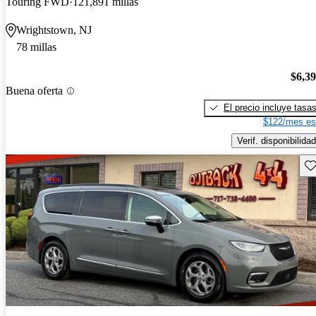
Touring FWD
121,891 millas
Wrightstown, NJ
78 millas
$6,3
Buena oferta
El precio incluye tasa
$122/mes es
Verif. disponibilidad
Gu