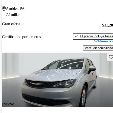
Ambler, PA
72 millas
Gran oferta
$11,2
El precio incluye tasa
Certificados por terceros
$214/mes es
Verif. disponibilidad
Gu
¡Nuevo!