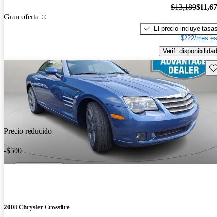
$13,189
$11,6
Gran oferta
El precio incluye tasa
$222/mes es
Verif. disponibilidad
Gu
Precio reducido
-$500
2008 Chrysler Crossfire