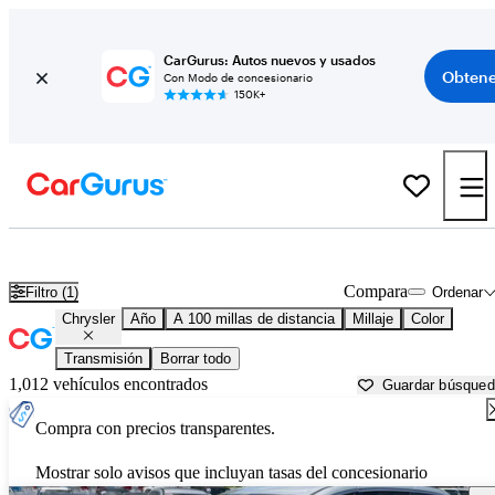
CarGurus: Autos nuevos y usados
Obtene
Con Modo de concesionario
150K+
Autos Chrysler usados en venta cerca de
Dover, DE
Compara
Filtro (1)
Ordenar
Chrysler
Año
A 100 millas de distancia
Millaje
Color
Transmisión
Borrar todo
1,012 vehículos encontrados
Guardar búsque
Compra con precios transparentes.
Mostrar solo avisos que incluyan tasas del concesionario