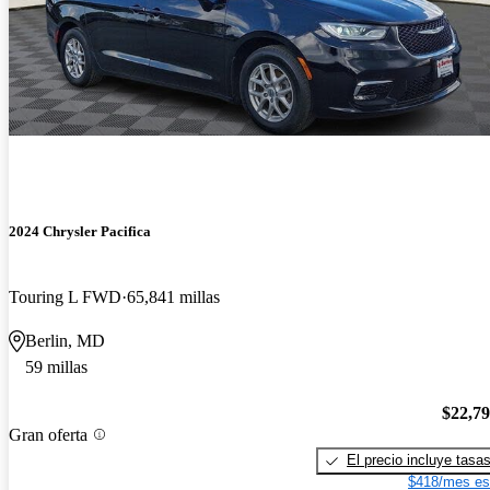
2024 Chrysler Pacifica
Touring L FWD
65,841 millas
Berlin, MD
59 millas
$22,7
Gran oferta
El precio incluye tasa
$418/mes es