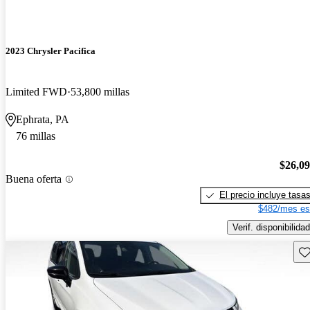
2023 Chrysler Pacifica
Limited FWD
53,800 millas
Ephrata, PA
76 millas
$26,0
Buena oferta
El precio incluye tasa
$482/mes es
Verif. disponibilidad
Gu