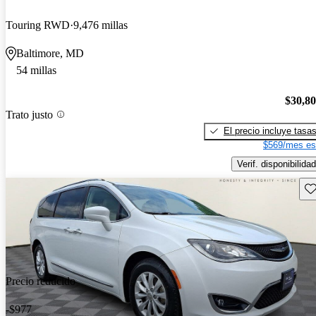
Touring RWD
9,476 millas
Baltimore, MD
54 millas
$30,8
Trato justo
El precio incluye tasa
$569/mes es
Verif. disponibilidad
Gu
Precio reducido
-$977