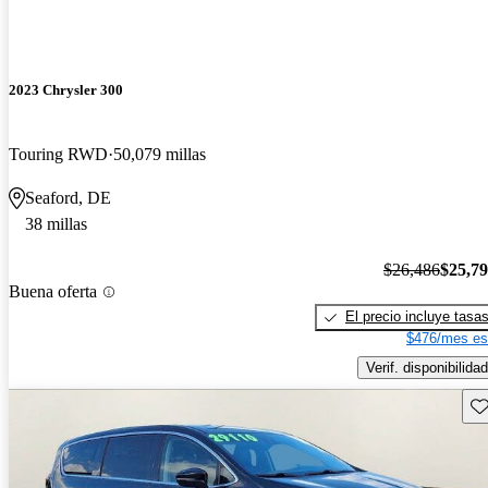
2023 Chrysler 300
Touring RWD
50,079 millas
Seaford, DE
38 millas
$26,486
$25,7
Buena oferta
El precio incluye tasa
$476/mes es
Verif. disponibilidad
Gu