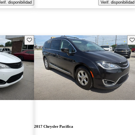
erif. disponibilidad
Verif. disponibilidad
Guarda este Aviso
Gu
2017 Chrysler Pacifica