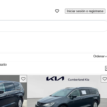
Iniciar sesión o registrarse
Ordenar
nario
Guarda este Aviso
Gu