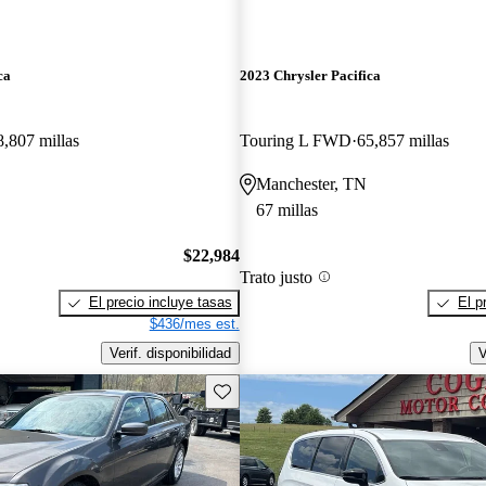
ca
2023 Chrysler Pacifica
8,807 millas
Touring L FWD
65,857 millas
Manchester, TN
67 millas
$22,984
Trato justo
El precio incluye tasas
El p
$436/mes est.
Verif. disponibilidad
V
Guarda este Aviso