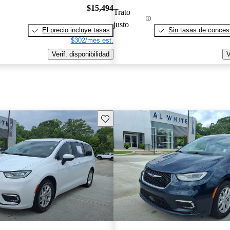
$15,494
Trato
justo
El precio incluye tasas
Sin tasas de concesi
$302/mes est.
Verif. disponibilidad
V
Guarda este Aviso