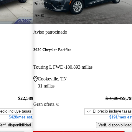
Precio reducido
-$300
Aviso patrocinado
2020 Chrysler Pacifica
Touring L FWD
180,893 millas
Cookeville, TN
31 millas
$22,589
$10,098
$9,79
Gran oferta
recio incluye tasas
El precio incluye tasas
$428/mes est.
$191/mes est
erif. disponibilidad
Verif. disponibilidad