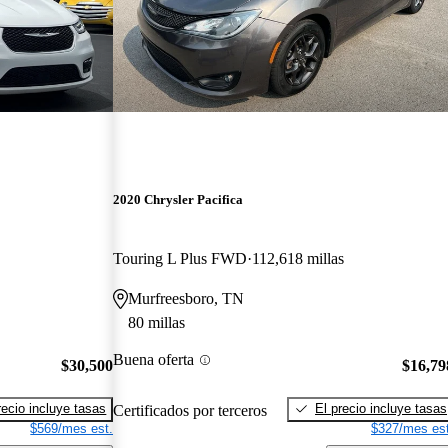
2020 Chrysler Pacifica
Touring L Plus FWD
112,618 millas
Murfreesboro, TN
80 millas
Buena oferta
$30,500
$16,79
recio incluye tasas
El precio incluye tasas
Certificados por terceros
$569/mes est.
$327/mes est