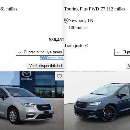
661 millas
Touring Plus FWD
77,112 millas
Newport, TN
100 millas
$36,451
Trato justo
El precio incluye tasas
El p
$680/mes est.
Verif. disponibilidad
V
Guarda este Aviso