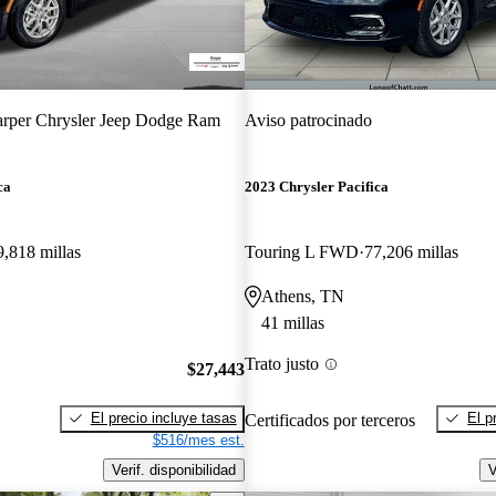
rper Chrysler Jeep Dodge Ram
Aviso patrocinado
ca
2023 Chrysler Pacifica
9,818 millas
Touring L FWD
77,206 millas
Athens, TN
41 millas
Trato justo
$27,443
El precio incluye tasas
El p
Certificados por terceros
$516/mes est.
Verif. disponibilidad
V