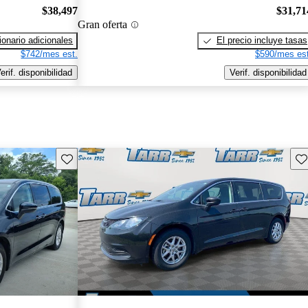
$38,497
$31,71
Gran oferta
onario adicionales
El precio incluye tasas
$742/mes est.
$590/mes est
erif. disponibilidad
Verif. disponibilidad
Guarda este Aviso
Gu