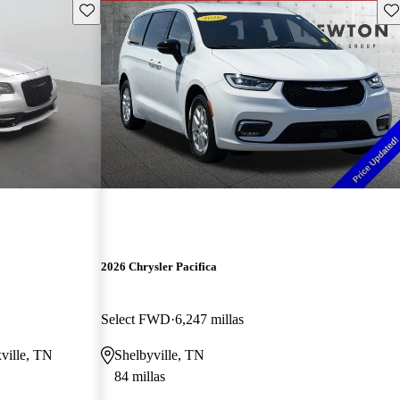
Guarda este Aviso
Gu
2026 Chrysler Pacifica
Select FWD
6,247 millas
xville, TN
Shelbyville, TN
84 millas