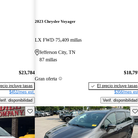
2023 Chrysler Voyager
LX FWD
75,409 millas
Jefferson City, TN
87 millas
$23,784
$18,79
Gran oferta
recio incluye tasas
El precio incluye tasas
$451/mes est.
$356/mes est
erif. disponibilidad
Verif. disponibilidad
Guarda este Aviso
Gu