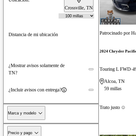
Crossville, TN
Patrocinado por
Ha
Distancia de mi ubicación
2024 Chrysler Pacifi
¿Mostrar avisos solamente de
Touring L FWD
4
TN?
Alcoa, TN
59 millas
¿Incluir avisos con entrega?
Trato justo
Marca y modelo
Precio y pago