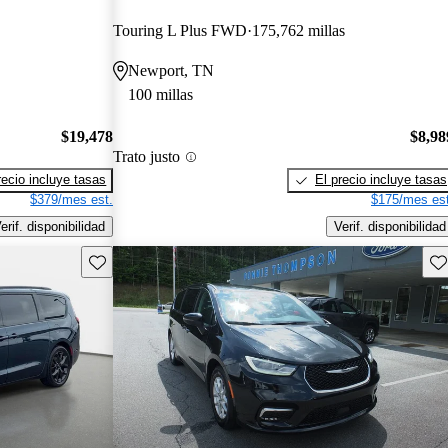
Touring L Plus FWD
175,762 millas
Newport, TN
100 millas
$19,478
$8,98
Trato justo
recio incluye tasas
El precio incluye tasas
$379/mes est.
$175/mes est
erif. disponibilidad
Verif. disponibilidad
Guarda este Aviso
Gu