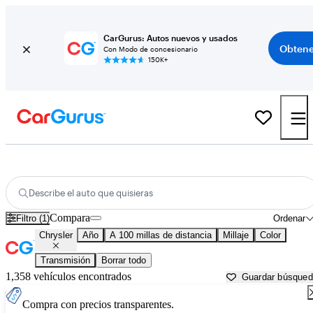
CarGurus: Autos nuevos y usados
Obtene
Con Modo de concesionario
150K+
Autos Chrysler usados en venta cerca de
Columbus, MS
Describe el auto que quisieras
Compara
Filtro (1)
Ordenar
Chrysler
Año
A 100 millas de distancia
Millaje
Color
Transmisión
Borrar todo
1,358 vehículos encontrados
Guardar búsque
Compra con precios transparentes.