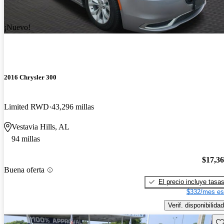
¡Nuevo!
2016 Chrysler 300
Limited RWD
43,296 millas
Vestavia Hills, AL
94 millas
$17,3
Buena oferta
El precio incluye tasa
$332/mes es
Verif. disponibilidad
Gu