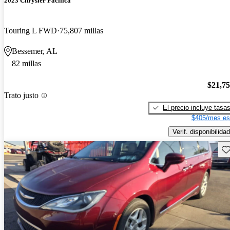
2023 Chrysler Pacifica
Touring L FWD
75,807 millas
Bessemer, AL
82 millas
$21,7
Trato justo
El precio incluye tasa
$405/mes es
Verif. disponibilidad
Gu