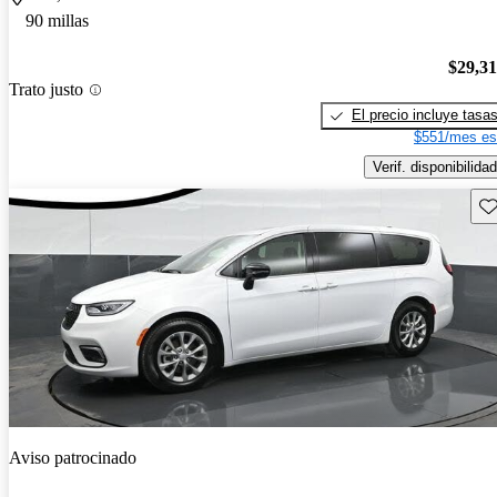
90 millas
$29,3
Trato justo
El precio incluye tasa
$551/mes es
Verif. disponibilidad
Gu
Aviso patrocinado