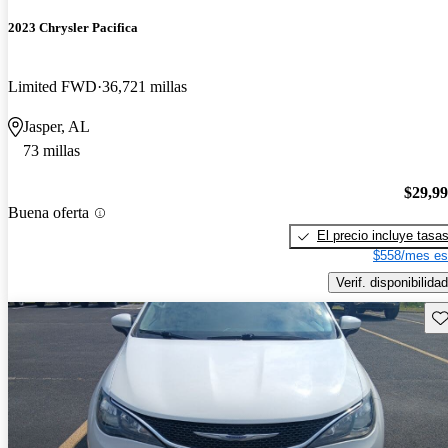
2023 Chrysler Pacifica
Limited FWD
36,721 millas
Jasper, AL
73 millas
$29,9
Buena oferta
El precio incluye tasa
$558/mes es
Verif. disponibilidad
Gu