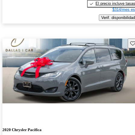
El precio incluye tasa
$314/mes es
Verif. disponibilidad
Gu
2020 Chrysler Pacifica