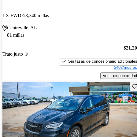
LX FWD
58,340 millas
Centreville, AL
81 millas
$21,2
Trato justo
Sin tasas de concesionario adicionale
$402/mes es
Verif. disponibilidad
Gu