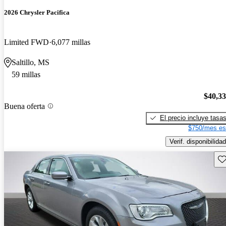
2026 Chrysler Pacifica
Limited FWD
6,077 millas
Saltillo, MS
59 millas
$40,3
Buena oferta
El precio incluye tasa
$750/mes es
Verif. disponibilidad
Gu