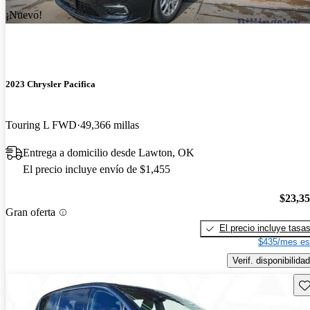
¡Nuevo!
2023 Chrysler Pacifica
Touring L FWD
49,366 millas
Entrega a domicilio desde Lawton, OK
El precio incluye envío de $1,455
$23,3
Gran oferta
El precio incluye tasa
$435/mes es
Verif. disponibilidad
Gu