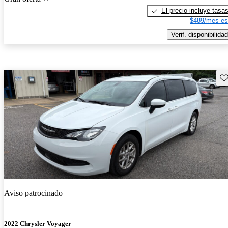
El precio incluye tasa
$489/mes es
Verif. disponibilidad
Gu
Aviso patrocinado
2022 Chrysler Voyager