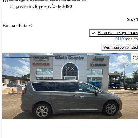
El precio incluye envío de $490
$5,7
Buena oferta
El precio incluye tasa
$110/mes es
Verif. disponibilidad
Gu