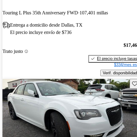
Touring L Plus 35th Anniversary FWD
107,401 millas
Entrega a domicilio desde Dallas, TX
El precio incluye envío de $736
$17,4
Trato justo
El precio incluye tasa
$334/mes es
Verif. disponibilidad
Gu