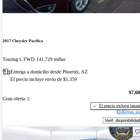
¡Nuevo!
2017 Chrysler Pacifica
Touring L FWD
141,729 millas
Entrega a domicilio desde Phoenix, AZ
El precio incluye envío de $1,359
$7,6
Gran oferta
El precio incluye tasa
$146/mes es
Verif. disponibilidad
Gu