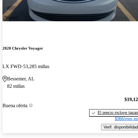
¡Nuevo!
2020 Chrysler Voyager
LX FWD
53,285 millas
Bessemer, AL
82 millas
$19,1
Buena oferta
El precio incluye tasa
$366/mes es
Verif. disponibilidad