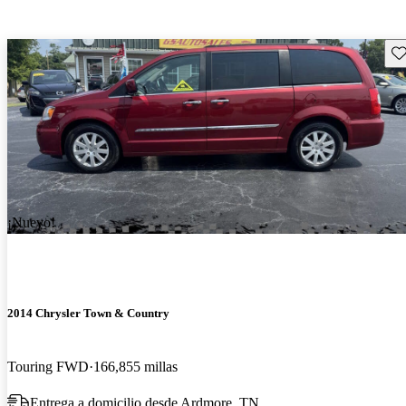
Gu
¡Nuevo!
2014 Chrysler Town & Country
Touring FWD
166,855 millas
Entrega a domicilio desde Ardmore, TN