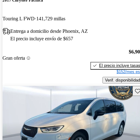
2017 Chrysler Pacifica
Touring L FWD
141,729 millas
Entrega a domicilio desde Phoenix, AZ
El precio incluye envío de $657
$6,9
Gran oferta
El precio incluye tasa
$152/mes es
Verif. disponibilidad
Gu