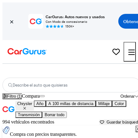
CarGurus: Autos nuevos y usados
Obtene
Con Modo de concesionario
150K+
Autos Chrysler usados en venta cerca de
Cheyenne, WY
Describe el auto que quisieras
Compara
Filtro (1)
Ordenar
Chrysler
Año
A 100 millas de distancia
Millaje
Color
Transmisión
Borrar todo
994 vehículos encontrados
Guardar búsque
Compra con precios transparentes.