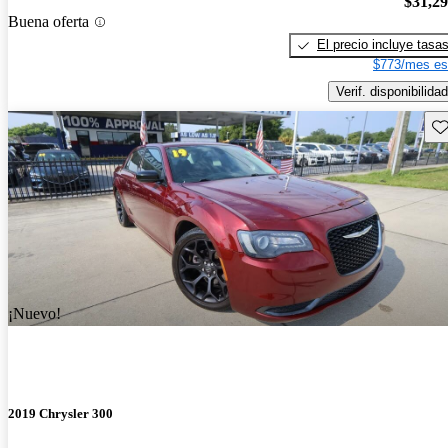
$31,2
Buena oferta
El precio incluye tasa
$773/mes es
Verif. disponibilidad
Gu
¡Nuevo!
2019 Chrysler 300