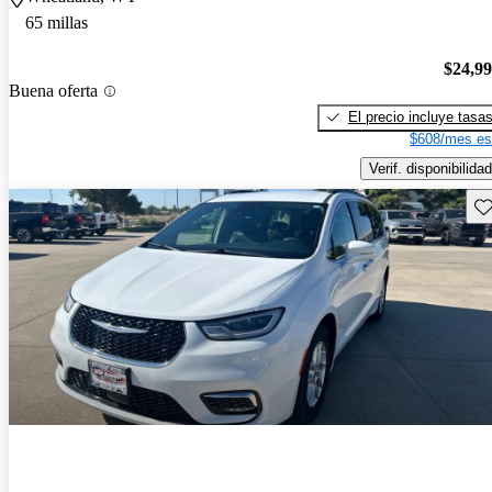
65 millas
$24,9
Buena oferta
El precio incluye tasa
$608/mes es
Verif. disponibilidad
Gu