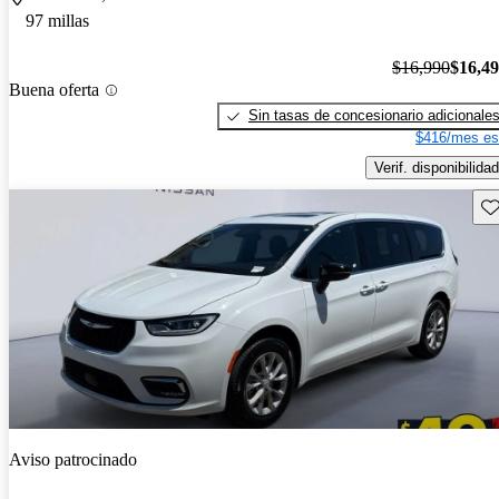
97 millas
$16,990
$16,4
Buena oferta
Sin tasas de concesionario adicionale
$416/mes es
Verif. disponibilidad
Gu
Aviso patrocinado