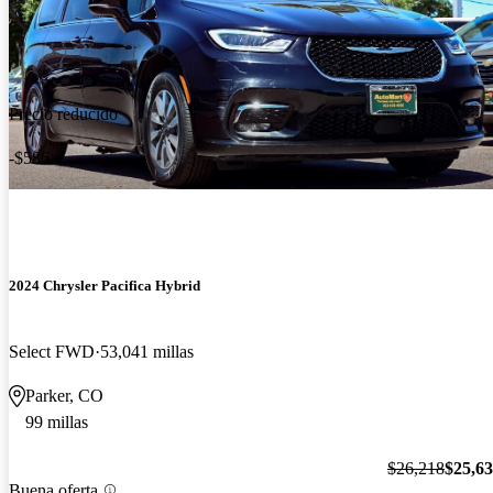
Precio reducido
-$586
2024 Chrysler Pacifica Hybrid
Select FWD
53,041 millas
Parker, CO
99 millas
$26,218
$25,6
Buena oferta