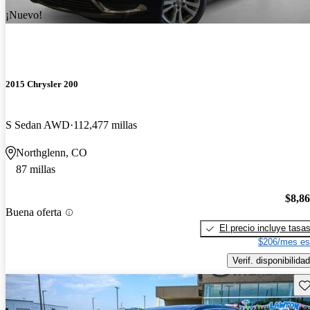
¡Nuevo!
2015 Chrysler 200
S Sedan AWD
112,477 millas
Northglenn, CO
87 millas
$8,8
Buena oferta
El precio incluye tasa
$206/mes es
Verif. disponibilidad
Gu