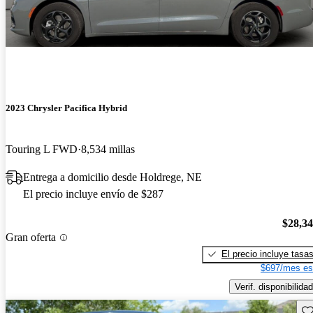
2023 Chrysler Pacifica Hybrid
Touring L FWD
8,534 millas
Entrega a domicilio desde Holdrege, NE
El precio incluye envío de $287
$28,3
Gran oferta
El precio incluye tasa
$697/mes es
Verif. disponibilidad
Gu