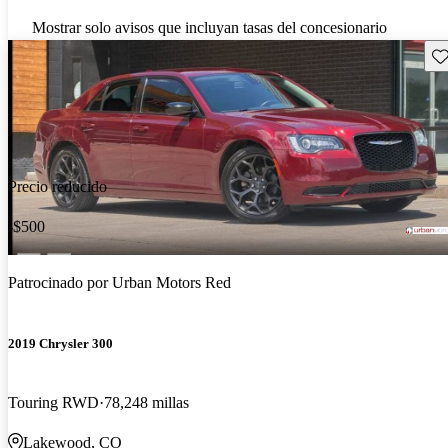
Mostrar solo avisos que incluyan tasas del concesionario
Gu
Precio reducido
-$500
Patrocinado por
Urban Motors Red
2019 Chrysler 300
Touring RWD
78,248 millas
Lakewood, CO