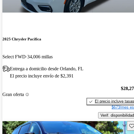
2025 Chrysler Pacifica
Select FWD
34,006 millas
Entrega a domicilio desde Orlando, FL
El precio incluye envío de $2,391
$28,2
Gran oferta
El precio incluye tasa
$673/mes es
Verif. disponibilidad
Gu