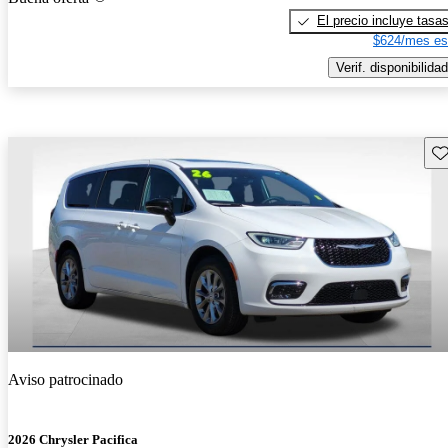
El precio incluye tasa
$624/mes es
Verif. disponibilidad
Gu
Aviso patrocinado
2026 Chrysler Pacifica