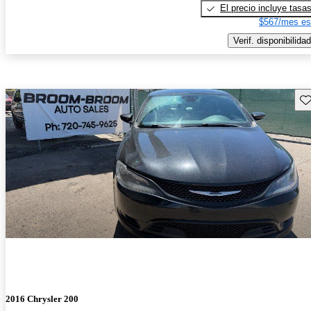
El precio incluye tasa
$567/mes es
Verif. disponibilidad
Gu
2016 Chrysler 200