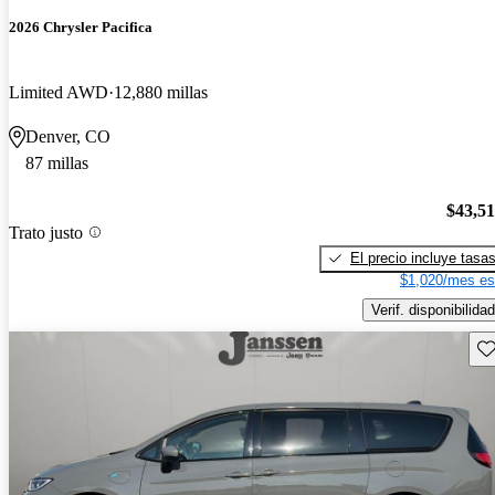
2026 Chrysler Pacifica
Limited AWD
12,880 millas
Denver, CO
87 millas
$43,5
Trato justo
El precio incluye tasa
$1,020/mes es
Verif. disponibilidad
Gu