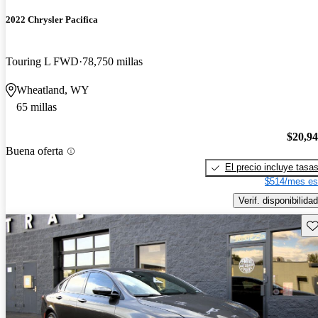
2022 Chrysler Pacifica
Touring L FWD
78,750 millas
Wheatland, WY
65 millas
$20,9
Buena oferta
El precio incluye tasa
$514/mes es
Verif. disponibilidad
Gu