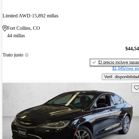
Limited AWD
15,892 millas
Fort Collins, CO
44 millas
$44,5
Trato justo
El precio incluye tasa
$1,045/mes es
Verif. disponibilidad
Gu