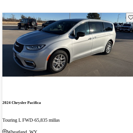
Gu
2024 Chrysler Pacifica
Touring L FWD
65,835 millas
Wheatland, WY