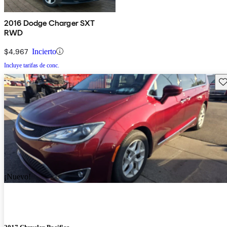
2016 Dodge Charger SXT
RWD
$4,967
Incierto
Incluye tarifas de conc.
Gu
¡Nuevo!