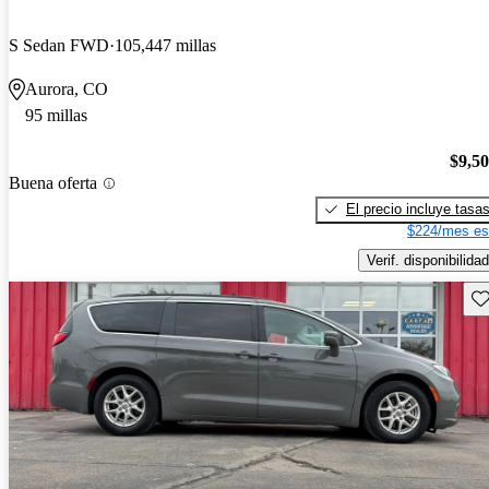
S Sedan FWD
105,447 millas
Aurora, CO
95 millas
$9,5
Buena oferta
El precio incluye tasa
$224/mes es
Verif. disponibilidad
Gu