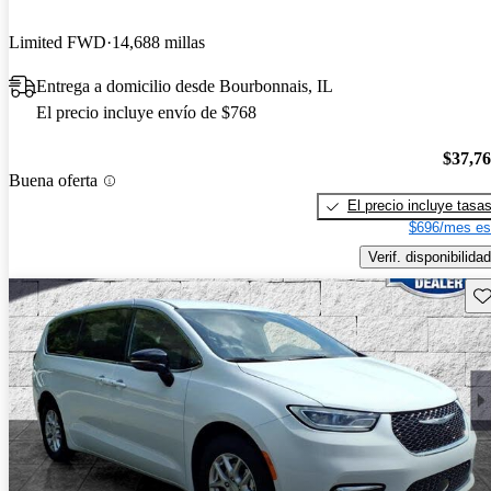
Limited FWD
14,688 millas
Entrega a domicilio desde Bourbonnais, IL
El precio incluye envío de $768
$37,7
Buena oferta
El precio incluye tasa
$696/mes es
Verif. disponibilidad
Gu