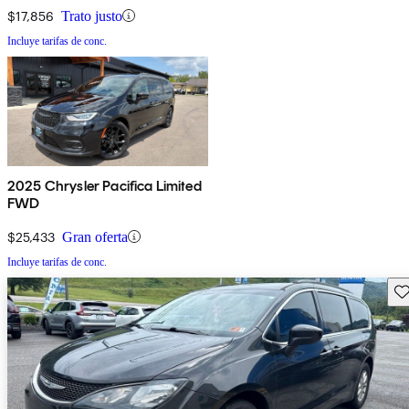
$17,856
Trato justo
Incluye tarifas de conc.
2025 Chrysler Pacifica Limited
FWD
$25,433
Gran oferta
Incluye tarifas de conc.
Gu