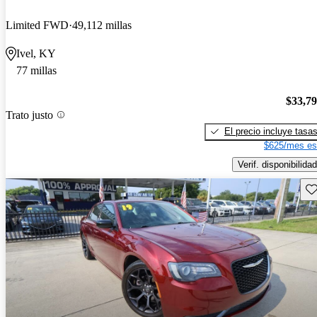
Limited FWD
49,112 millas
Ivel, KY
77 millas
$33,7
Trato justo
El precio incluye tasa
$625/mes es
Verif. disponibilidad
Gu