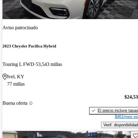
Aviso patrocinado
2023 Chrysler Pacifica Hybrid
Touring L FWD
53,543 millas
Ivel, KY
77 millas
$24,5
Buena oferta
El precio incluye tasa
$461/mes es
Verif. disponibilidad
Gu