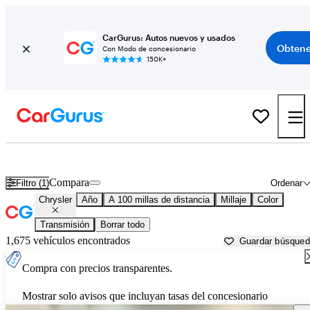
CarGurus: Autos nuevos y usados
Obtene
Con Modo de concesionario
150K+
Autos Chrysler usados en venta cerca de
Charleston, WV
Compara
Filtro (1)
Ordenar
Chrysler
Año
A 100 millas de distancia
Millaje
Color
Transmisión
Borrar todo
1,675 vehículos encontrados
Guardar búsque
Compra con precios transparentes.
Mostrar solo avisos que incluyan tasas del concesionario