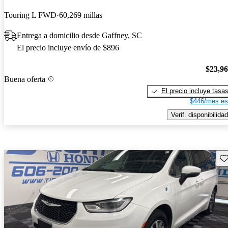
Touring L FWD
60,269 millas
Entrega a domicilio desde Gaffney, SC
El precio incluye envío de $896
$23,9
Buena oferta
El precio incluye tasa
$446/mes es
Verif. disponibilidad
Gu