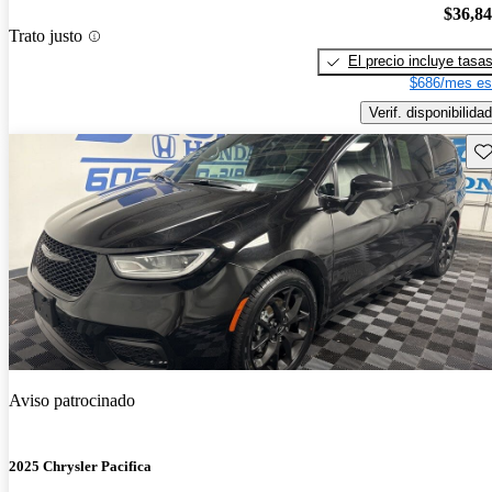
$36,8
Trato justo
El precio incluye tasa
$686/mes es
Verif. disponibilidad
Gu
Aviso patrocinado
2025 Chrysler Pacifica