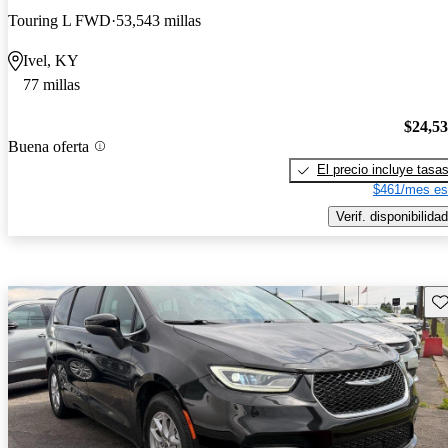
Touring L FWD
53,543 millas
Ivel, KY
77 millas
$24,5
Buena oferta
El precio incluye tasa
$461/mes es
Verif. disponibilidad
Gu