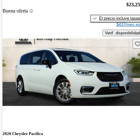
$23,2
Buena oferta
El precio incluye tasa
$437/mes es
Verif. disponibilidad
Gu
2026 Chrysler Pacifica