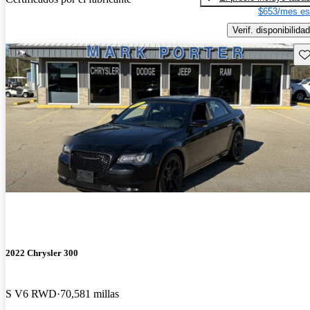
$653/mes es
Verif. disponibilidad
Gu
2022 Chrysler 300
S V6 RWD
70,581 millas