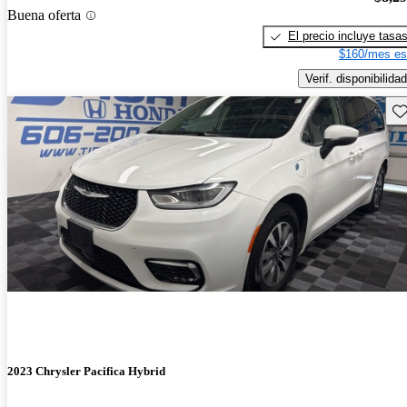
Buena oferta
El precio incluye tasa
$160/mes es
Verif. disponibilidad
Gu
2023 Chrysler Pacifica Hybrid