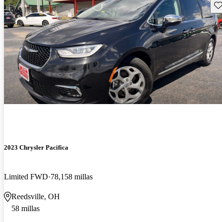
Gu
2023 Chrysler Pacifica
Limited FWD
78,158 millas
Reedsville, OH
58 millas