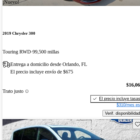
¡Nuevo!
2019 Chrysler 300
Touring RWD
99,500 millas
Entrega a domicilio desde Orlando, FL
El precio incluye envío de $675
$16,0
Trato justo
El precio incluye tasa
$310/mes es
Verif. disponibilidad
Gu