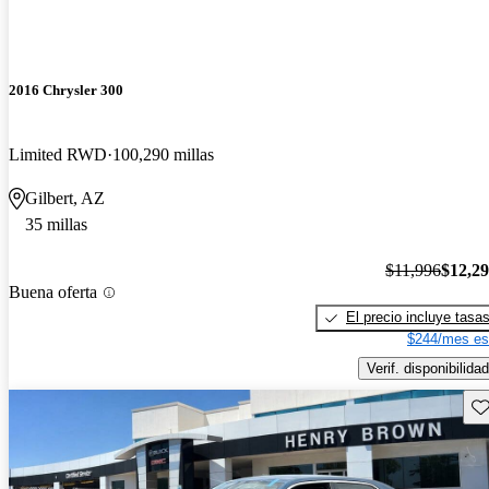
2016 Chrysler 300
Limited RWD
100,290 millas
Gilbert, AZ
35 millas
$11,996
$12,2
Buena oferta
El precio incluye tasa
$244/mes es
Verif. disponibilidad
Gu