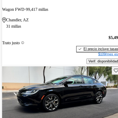
Wagon FWD
99,417 millas
Chandler, AZ
31 millas
$5,4
Trato justo
El precio incluye tasa
$109/mes es
Verif. disponibilidad
Gu