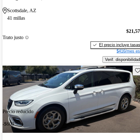
Scottsdale, AZ
41 millas
$21,5
Trato justo
El precio incluye tasa
$416/mes es
Verif. disponibilidad
Gu
Precio reducido
-$600