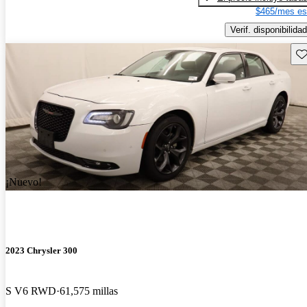
$465/mes es
Verif. disponibilidad
Gu
¡Nuevo!
2023 Chrysler 300
S V6 RWD
61,575 millas