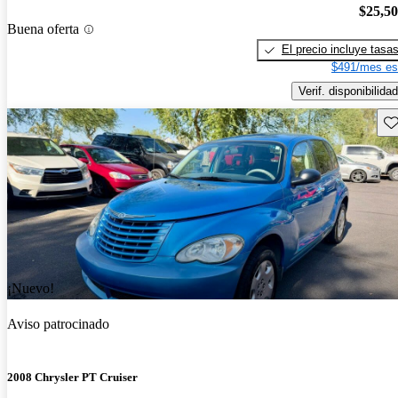
$25,5
Buena oferta
El precio incluye tasa
$491/mes es
Verif. disponibilidad
Gu
¡Nuevo!
Aviso patrocinado
2008 Chrysler PT Cruiser