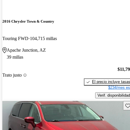
2016 Chrysler Town & Country
Touring FWD
104,715 millas
Apache Junction, AZ
39 millas
$11,7
Trato justo
El precio incluye tasa
$234/mes es
Verif. disponibilidad
Gu