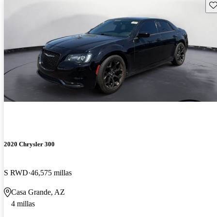
Gu
2020 Chrysler 300
S RWD
46,575 millas
Casa Grande, AZ
4 millas