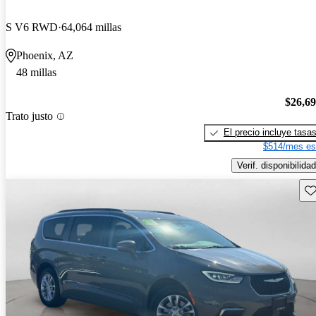
S V6 RWD
64,064 millas
Phoenix, AZ
48 millas
$26,6
Trato justo
El precio incluye tasa
$514/mes es
Verif. disponibilidad
Gu