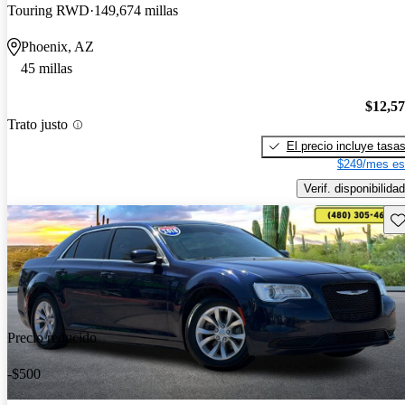
Touring RWD
149,674 millas
Phoenix, AZ
45 millas
$12,5
Trato justo
El precio incluye tasa
$249/mes es
Verif. disponibilidad
Gu
Precio reducido
-$500