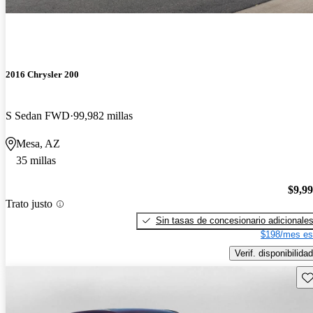
2016 Chrysler 200
S Sedan FWD
99,982 millas
Mesa, AZ
35 millas
$9,9
Trato justo
Sin tasas de concesionario adicionale
$198/mes es
Verif. disponibilidad
Gu