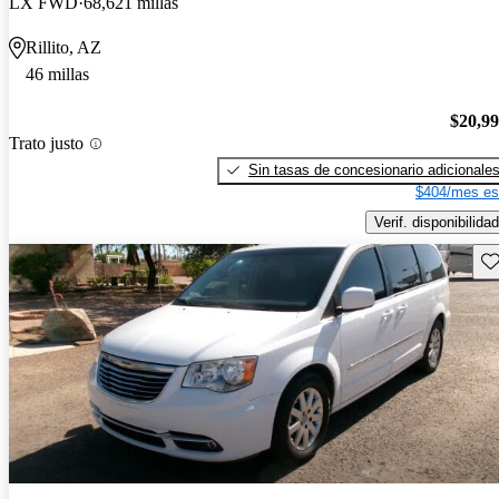
LX FWD
68,621 millas
Rillito, AZ
46 millas
$20,9
Trato justo
Sin tasas de concesionario adicionale
$404/mes es
Verif. disponibilidad
Gu