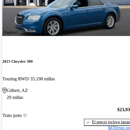
¡Nuevo!
2021 Chrysler 300
Touring RWD
35,198 millas
Gilbert, AZ
29 millas
$23,9
Trato justo
El precio incluye tasa
$470/mes es