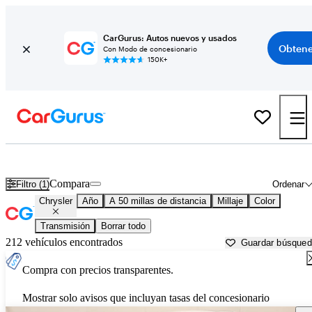
CarGurus: Autos nuevos y usados
Obtene
Con Modo de concesionario
150K+
Autos Chrysler usados en venta cerca de
Casa Grande, AZ
Compara
Filtro (1)
Ordenar
Chrysler
Año
A 50 millas de distancia
Millaje
Color
Transmisión
Borrar todo
212 vehículos encontrados
Guardar búsque
Compra con precios transparentes.
Mostrar solo avisos que incluyan tasas del concesionario