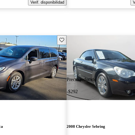
Verif. disponibilidad
V
Guarda este Aviso
Precio reducido
-$292
ca
2008 Chrysler Sebring