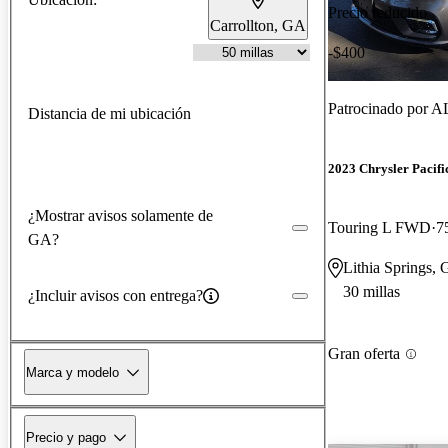
Precio reducido
Carrollton, GA
-$400
Patrocinado por
AL
Distancia de mi ubicación
2023 Chrysler Pacifi
¿Mostrar avisos solamente de
Touring L FWD
7
GA?
Lithia Springs,
30 millas
¿Incluir avisos con entrega?
Gran oferta
Marca y modelo
Precio y pago