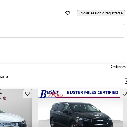
Iniciar sesión o registrarse
Ordenar
nario
Guarda este Aviso
Gu