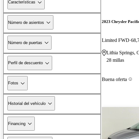
Características
2023 Chrysler Pacifi
Número de asientos
Limited FWD
68,
Número de puertas
Lithia Springs,
28 millas
Perfil de descuento
Buena oferta
Fotos
Historial del vehículo
Financing