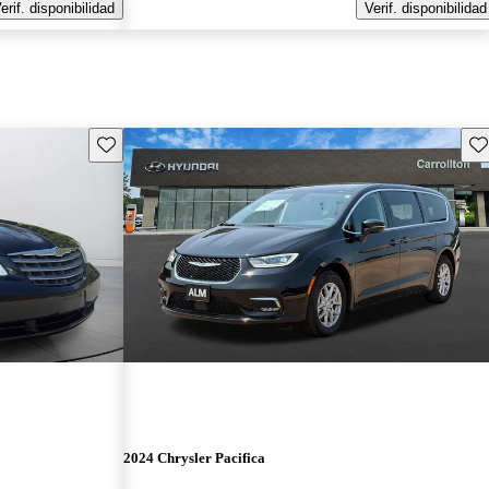
erif. disponibilidad
Verif. disponibilidad
Guarda este Aviso
Gu
2024 Chrysler Pacifica