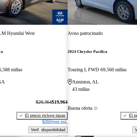
M Hyundai West
Aviso patrocinado
ca
2024 Chrysler Pacifica
5,588 millas
Touring L FWD
69,560 millas
 GA
Anniston, AL
43 millas
$20,364
$19,964
Buena oferta
El precio incluye tasas
El p
$260/mes est.
Verif. disponibilidad
V