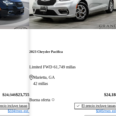
2023 Chrysler Pacifica
Limited FWD
61,749 millas
Marietta, GA
42 millas
$24,346
$23,755
$24,18
Buena oferta
recio incluye tasas
El precio incluye tasas
$334/mes est.
$345/mes est