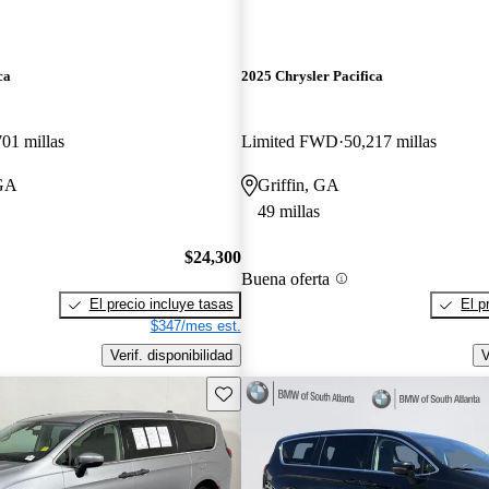
ca
2025 Chrysler Pacifica
701 millas
Limited FWD
50,217 millas
 GA
Griffin, GA
49 millas
$24,300
Buena oferta
El precio incluye tasas
El p
$347/mes est.
Verif. disponibilidad
V
Guarda este Aviso