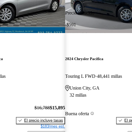
Precio reducido
-$591
ca
2024 Chrysler Pacifica
las
Touring L FWD
48,441 millas
Union City, GA
32 millas
$16,788
$15,895
Buena oferta
El precio incluye tasas
El p
$183/mes est.