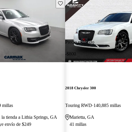
Guarda este Aviso
Precio reducido
-$800
2018 Chrysler 300
 millas
Touring RWD
140,885 millas
 la tienda a Lithia Springs, GA
Marietta, GA
uye envío de $249
41 millas