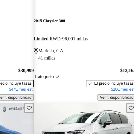
2015 Chrysler 300
Limited RWD
96,091 millas
Marietta, GA
41 millas
$30,999
$12,16
Trato justo
recio incluye tasas
El precio incluye tasas
$475/mes est.
$106/mes est
erif. disponibilidad
Verif. disponibilidad
Guarda este Aviso
Gu