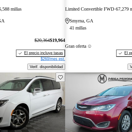
5,588 millas
Limited Convertible FWD
67,279 m
 GA
Smyrna, GA
41 millas
$20,364
$19,964
Gran oferta
El precio incluye tasas
El p
$260/mes est.
Verif. disponibilidad
V
Guarda este Aviso