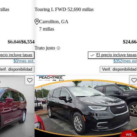
illas
Touring L FWD
52,690 millas
Carrollton, GA
7 millas
$6,846
$6,554
$24,66
Trato justo
recio incluye tasas
El precio incluye tasas
$0/mes est.
$352/mes est
erif. disponibilidad
Verif. disponibilidad
Guarda este Aviso
Gu