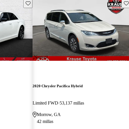
Guarda este Aviso
Gu
¡Nuevo!
2020 Chrysler Pacifica Hybrid
Limited FWD
53,137 millas
Morrow, GA
42 millas