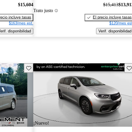
$15,604
$15,413
$13,91
Trato justo
recio incluye tasas
El precio incluye tasas
$163/mes est.
$120/mes est
erif. disponibilidad
Verif. disponibilidad
Guarda este Aviso
Gu
¡Nuevo!