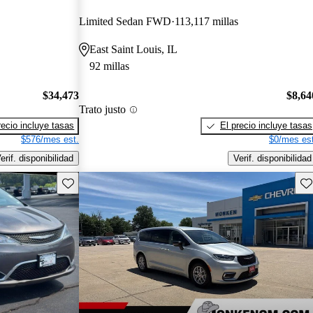
Limited Sedan FWD
113,117 millas
East Saint Louis, IL
92 millas
$34,473
$8,64
Trato justo
recio incluye tasas
El precio incluye tasas
$576/mes est.
$0/mes est
erif. disponibilidad
Verif. disponibilidad
Guarda este Aviso
Gu