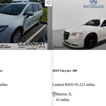
Guarda este Aviso
¡Nuevo!
er
2019 Chrysler 300
illas
Limited RWD
95,122 millas
Marion, IL
43 millas