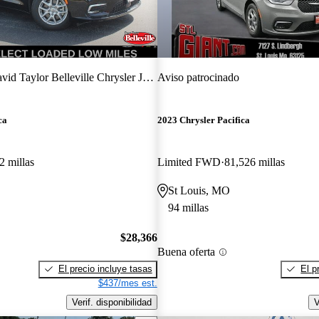
id Taylor Belleville Chrysler Jeep Dodge Ram
Aviso patrocinado
ca
2023 Chrysler Pacifica
2 millas
Limited FWD
81,526 millas
St Louis, MO
94 millas
$28,366
Buena oferta
El precio incluye tasas
El p
$437/mes est.
Verif. disponibilidad
V