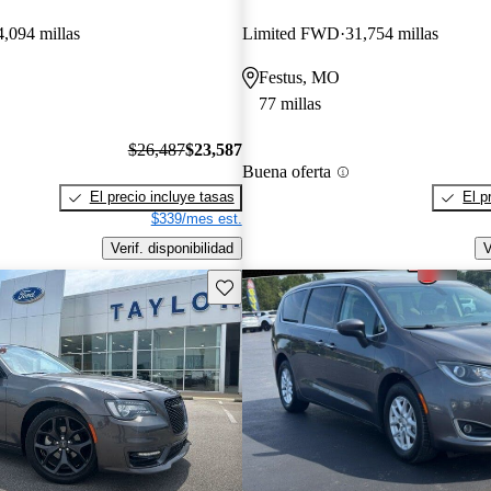
4,094 millas
Limited FWD
31,754 millas
Festus, MO
77 millas
$26,487
$23,587
Buena oferta
El precio incluye tasas
El p
$339/mes est.
Verif. disponibilidad
V
Guarda este Aviso