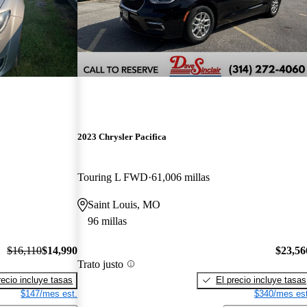
2023 Chrysler Pacifica
Touring L FWD
61,006 millas
Saint Louis, MO
96 millas
$16,110
$14,990
$23,56
Trato justo
recio incluye tasas
El precio incluye tasas
$147/mes est.
$340/mes est