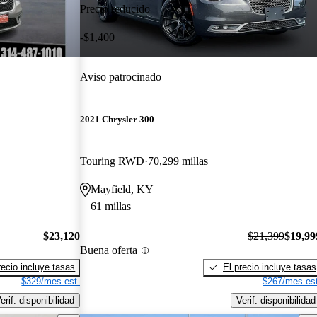
Precio reducido
-$1,400
Aviso patrocinado
2021 Chrysler 300
Touring RWD
70,299 millas
Mayfield, KY
61 millas
$23,120
$21,399
$19,99
Buena oferta
recio incluye tasas
El precio incluye tasas
$329/mes est.
$267/mes est
erif. disponibilidad
Verif. disponibilidad