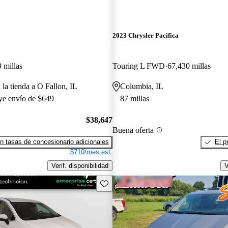
2023 Chrysler Pacifica
 millas
Touring L FWD
67,430 millas
 la tienda a O Fallon, IL
Columbia, IL
uye envío de $649
87 millas
$38,647
Buena oferta
n tasas de concesionario adicionales
El p
$710/mes est.
Verif. disponibilidad
V
Guarda este Aviso