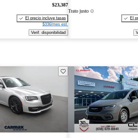
$23,387
Trato justo
El precio incluye tasas
El p
$336/mes est.
Verif. disponibilidad
V
Guarda este Aviso