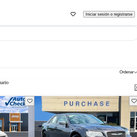
Iniciar sesión o registrarse
Ordenar
nario
Guarda este Aviso
Gu