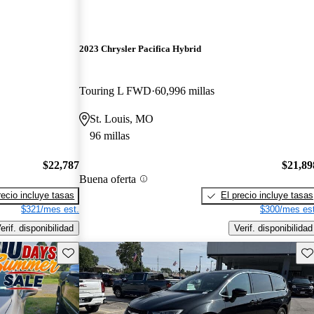
2023 Chrysler Pacifica Hybrid
Touring L FWD
60,996 millas
St. Louis, MO
96 millas
$22,787
$21,89
Buena oferta
recio incluye tasas
El precio incluye tasas
$321/mes est.
$300/mes est
erif. disponibilidad
Verif. disponibilidad
Guarda este Aviso
Gu