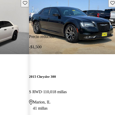
Guarda este Aviso
Gu
Precio reducido
-$1,500
2015 Chrysler 300
S RWD
110,018 millas
Marion, IL
41 millas