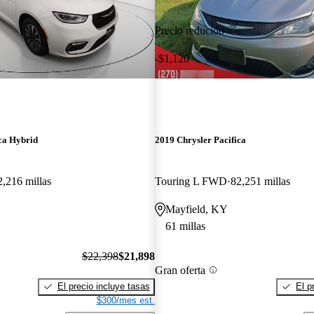
Precio reducido
-$1,120
ca Hybrid
2019 Chrysler Pacifica
2,216 millas
Touring L FWD
82,251 millas
Mayfield, KY
61 millas
$22,398
$21,898
Gran oferta
El precio incluye tasas
El p
$300/mes est.