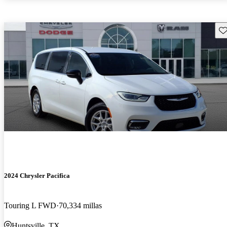
Gu
2024 Chrysler Pacifica
Touring L FWD
70,334 millas
Huntsville, TX