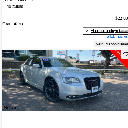
48 millas
$22,0
Gran oferta
El precio incluye tasa
$411/mes es
Verif. disponibilidad
Gu
¡Nuevo!