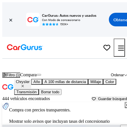
CarGurus: Autos nuevos y usados
Obtene
Con Modo de concesionario
150K+
Autos Chrysler usados en venta cerca de
Bryan, TX
Compara
Filtro (1)
Ordenar
Chrysler
Año
A 100 millas de distancia
Millaje
Color
Transmisión
Borrar todo
444 vehículos encontrados
Guardar búsque
Compra con precios transparentes.
Mostrar solo avisos que incluyan tasas del concesionario