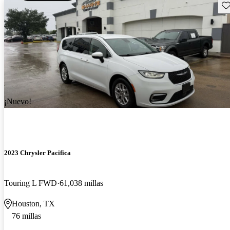
Gu
¡Nuevo!
2023 Chrysler Pacifica
Touring L FWD
61,038 millas
Houston, TX
76 millas