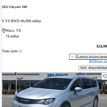
2022 Chrysler 300
S V6 RWD
66,896 millas
Waco, TX
74 millas
$24,9
Trato justo
El precio incluye tasa
$479/mes es
Verif. disponibilidad
Gu