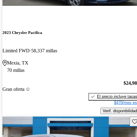
2023 Chrysler Pacifica
Limited FWD
58,337 millas
Mexia, TX
70 millas
$24,9
Gran oferta
El precio incluye tasa
$470/mes es
Verif. disponibilidad
Gu