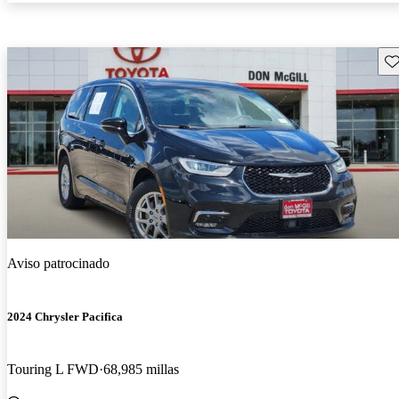
Gu
Aviso patrocinado
2024 Chrysler Pacifica
Touring L FWD
68,985 millas