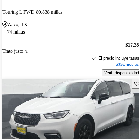
Touring L FWD
80,838 millas
Waco, TX
74 millas
$17,3
Trato justo
El precio incluye tasa
$336/mes es
Verif. disponibilidad
Gu