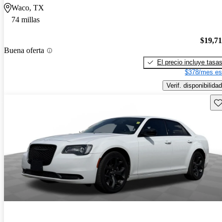
Waco, TX
74 millas
$19,7
Buena oferta
El precio incluye tasa
$378/mes es
Verif. disponibilidad
Gu