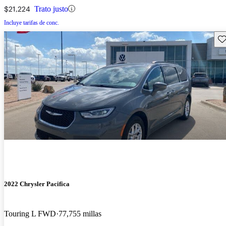
$21,224
Trato justo
Incluye tarifas de conc.
Gu
2022 Chrysler Pacifica
Touring L FWD
77,755 millas