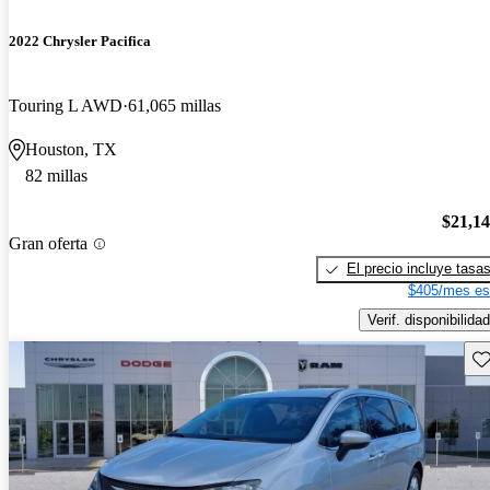
2022 Chrysler Pacifica
Touring L AWD
61,065 millas
Houston, TX
82 millas
$21,1
Gran oferta
El precio incluye tasa
$405/mes es
Verif. disponibilidad
Gu