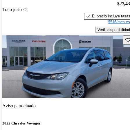
$27,4
Trato justo
El precio incluye tasa
$516/mes es
Verif. disponibilidad
Gu
Aviso patrocinado
2022 Chrysler Voyager