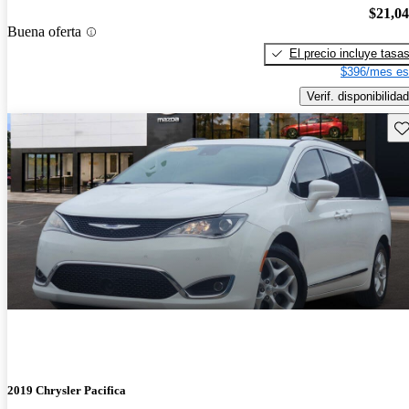
$21,0
Buena oferta
El precio incluye tasa
$396/mes es
Verif. disponibilidad
Gu
2019 Chrysler Pacifica