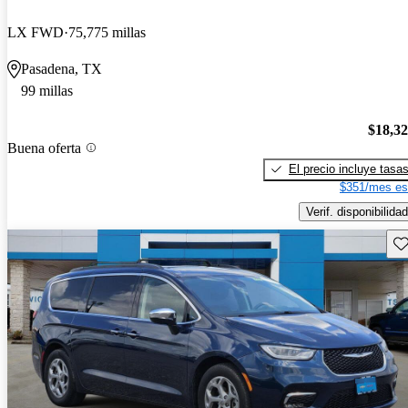
LX FWD
75,775 millas
Pasadena, TX
99 millas
$18,3
Buena oferta
El precio incluye tasa
$351/mes es
Verif. disponibilidad
Gu