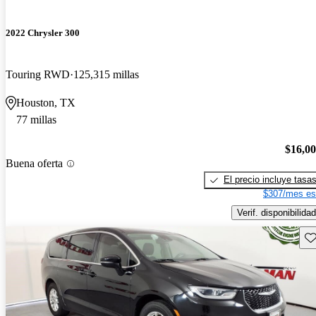
2022 Chrysler 300
Touring RWD
125,315 millas
Houston, TX
77 millas
$16,0
Buena oferta
El precio incluye tasa
$307/mes es
Verif. disponibilidad
Gu