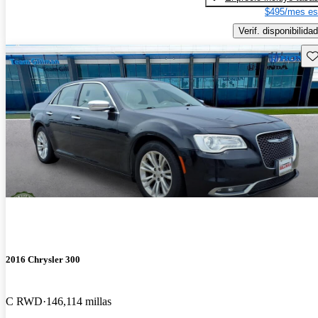
$495/mes es
Verif. disponibilidad
Gu
2016 Chrysler 300
C RWD
146,114 millas