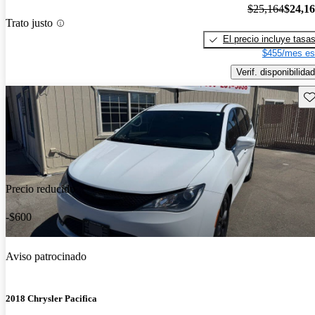
$25,164
$24,1
Trato justo
El precio incluye tasa
$455/mes es
Verif. disponibilidad
Gu
Precio reducido
-$600
Aviso patrocinado
2018 Chrysler Pacifica