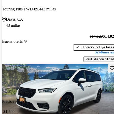
Touring Plus FWD
89,443 millas
Davis, CA
43 millas
$14,627
$14,0
Buena oferta
El precio incluye tasa
$274/mes es
Verif. disponibilidad
Gu
Precio reducido
-$1,799