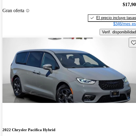
$17,9
Gran oferta
El precio incluye tasa
$346/mes es
Verif. disponibilidad
Gu
2022 Chrysler Pacifica Hybrid