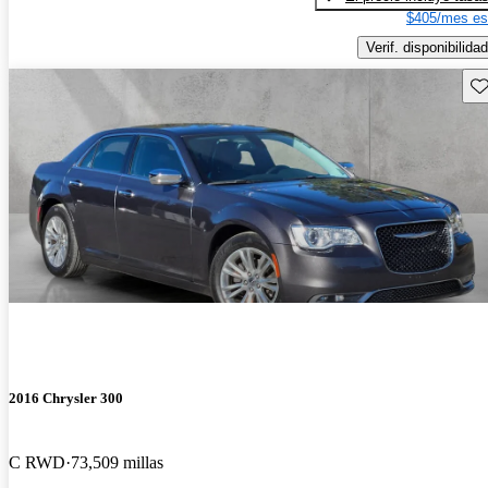
$405/mes es
Verif. disponibilidad
Gu
2016 Chrysler 300
C RWD
73,509 millas