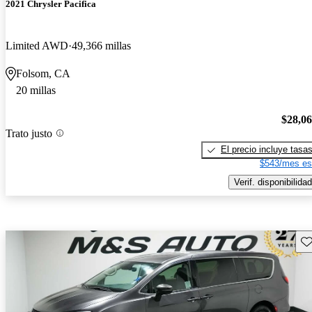
2021 Chrysler Pacifica
Limited AWD
49,366 millas
Folsom, CA
20 millas
$28,0
Trato justo
El precio incluye tasa
$543/mes es
Verif. disponibilidad
Gu