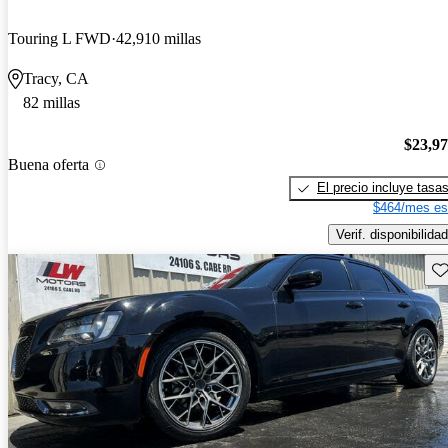
Touring L FWD
42,910 millas
Tracy, CA
82 millas
$23,9
Buena oferta
El precio incluye tasa
$464/mes es
Verif. disponibilidad
Gu