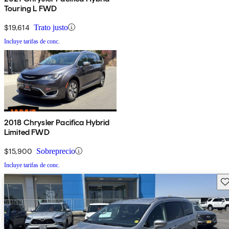
Touring L FWD
$19,614
Trato justo
Incluye tarifas de conc.
2018 Chrysler Pacifica Hybrid
Limited FWD
$15,900
Sobreprecio
Incluye tarifas de conc.
Gu