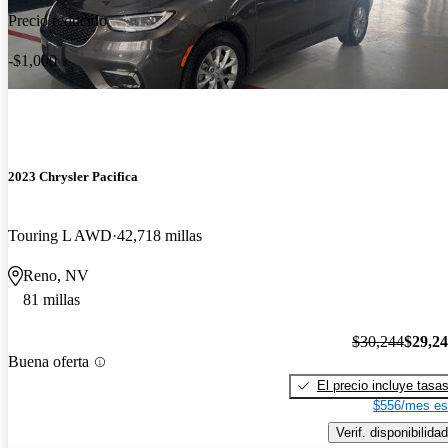
Precio reducido
-$1,000
2023 Chrysler Pacifica
Touring L AWD
42,718 millas
Reno, NV
81 millas
$30,244
$29,2
Buena oferta
El precio incluye tasa
$556/mes es
Verif. disponibilidad