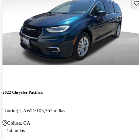
Gu
2022 Chrysler Pacifica
Touring L AWD
105,357 millas
Colusa, CA
54 millas