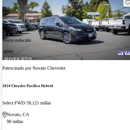
Gu
Precio reducido
-$999
Patrocinado por
Novato Chevrolet
2024 Chrysler Pacifica Hybrid
Select FWD
59,121 millas
Novato, CA
98 millas