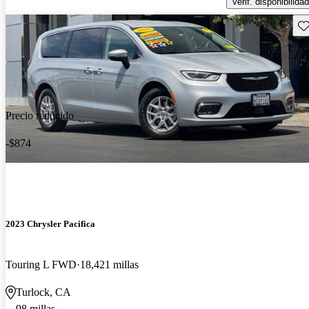
Verif. disponibilidad
Gu
Precio reducido
-$874
2023 Chrysler Pacifica
Touring L FWD
18,421 millas
Turlock, CA
98 millas