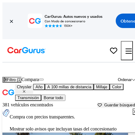
CarGurus: Autos nuevos y usados
Obtene
Con Modo de concesionario
150K+
Autos Chrysler usados en venta cerca de
Auburn, CA
Compara
Filtro (1)
Ordenar
Chrysler
Año
A 100 millas de distancia
Millaje
Color
Transmisión
Borrar todo
381 vehículos encontrados
Guardar búsque
Compra con precios transparentes.
Mostrar solo avisos que incluyan tasas del concesionario