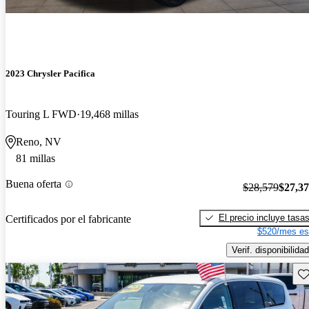
2023 Chrysler Pacifica
Touring L FWD
19,468 millas
Reno, NV
81 millas
Buena oferta
$28,579
$27,3
El precio incluye tasa
Certificados por el fabricante
$520/mes es
Verif. disponibilidad
Gu