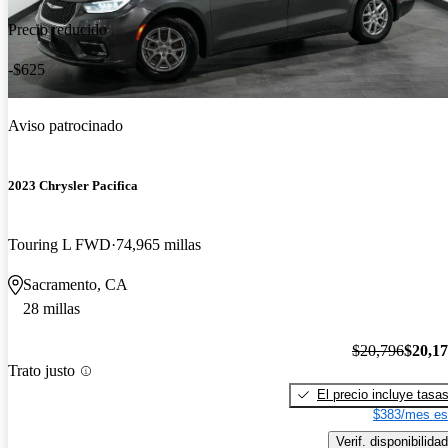
Precio reducido
-$625
Aviso patrocinado
2023 Chrysler Pacifica
Touring L FWD
74,965 millas
Sacramento, CA
28 millas
$20,796
$20,1
Trato justo
El precio incluye tasa
$383/mes es
Verif. disponibilidad