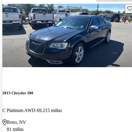
Gu
2015 Chrysler 300
C Platinum AWD
69,215 millas
Reno, NV
81 millas