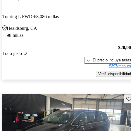
Touring L FWD
68,086 millas
Healdsburg, CA
98 millas
$20,9
Trato justo
El precio incluye tasa
$397/mes es
Verif. disponibilidad
Gu