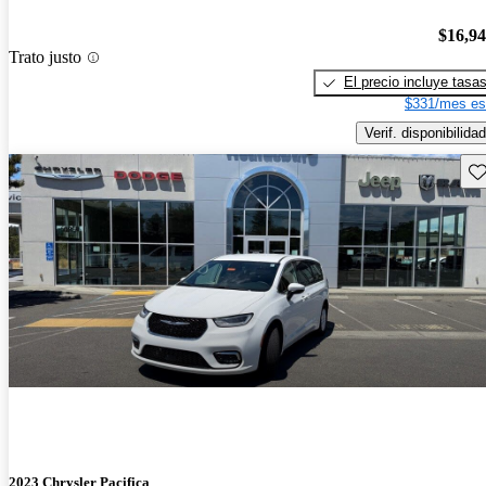
$16,9
Trato justo
El precio incluye tasa
$331/mes es
Verif. disponibilidad
Gu
2023 Chrysler Pacifica