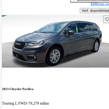
$399/mes es
Verif. disponibilidad
Gu
2023 Chrysler Pacifica
Touring L FWD
79,279 millas