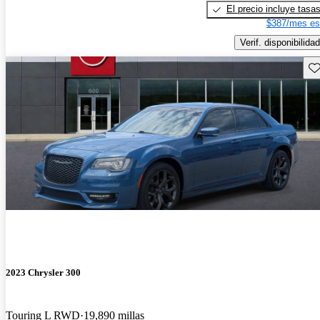
El precio incluye tasa
$387/mes es
Verif. disponibilidad
Gu
2023 Chrysler 300
Touring L RWD
19,890 millas