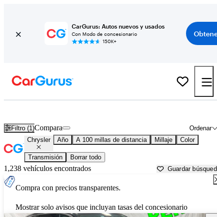
CarGurus: Autos nuevos y usados
Obtene
Con Modo de concesionario
150K+
Autos Chrysler usados en venta cerca de
Atmore, AL
Compara
Filtro (1)
Ordenar
Chrysler
Año
A 100 millas de distancia
Millaje
Color
Transmisión
Borrar todo
1,238 vehículos encontrados
Guardar búsque
Compra con precios transparentes.
Mostrar solo avisos que incluyan tasas del concesionario