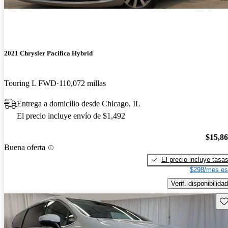
2021 Chrysler Pacifica Hybrid
Touring L FWD
110,072 millas
Entrega a domicilio desde Chicago, IL
El precio incluye envío de $1,492
$15,8
Buena oferta
El precio incluye tasa
$298/mes es
Verif. disponibilidad
Gu