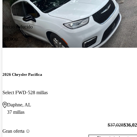
Precio reducido
-$1,000
2026 Chrysler Pacifica
Select FWD
528 millas
Daphne, AL
37 millas
$37,028
$36,0
Gran oferta