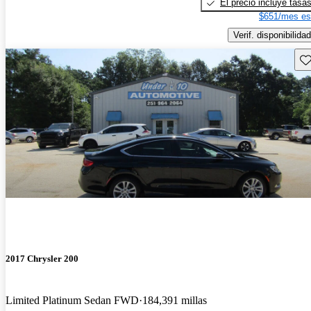
El precio incluye tasa
$651/mes es
Verif. disponibilidad
Gu
2017 Chrysler 200
Limited Platinum Sedan FWD
184,391 millas