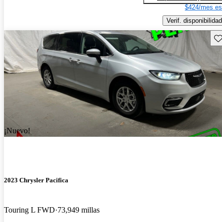
$424/mes es
Verif. disponibilidad
Gu
¡Nuevo!
2023 Chrysler Pacifica
Touring L FWD
73,949 millas