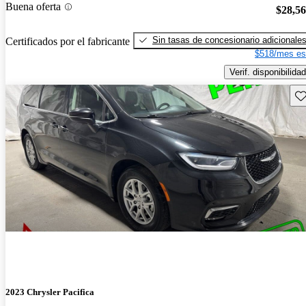
Buena oferta
$28,5
Sin tasas de concesionario adicionale
Certificados por el fabricante
$518/mes es
Verif. disponibilidad
Gu
2023 Chrysler Pacifica