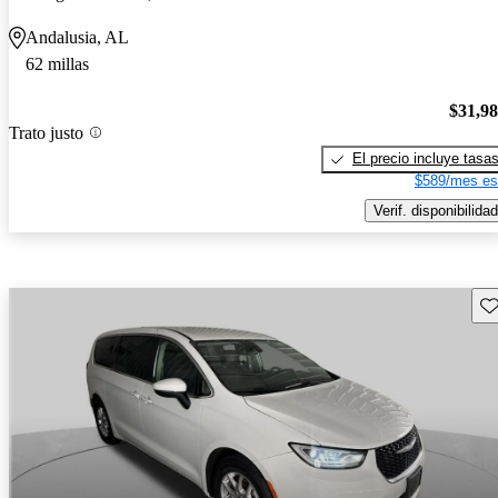
Andalusia, AL
62 millas
$31,9
Trato justo
El precio incluye tasa
$589/mes es
Verif. disponibilidad
Gu