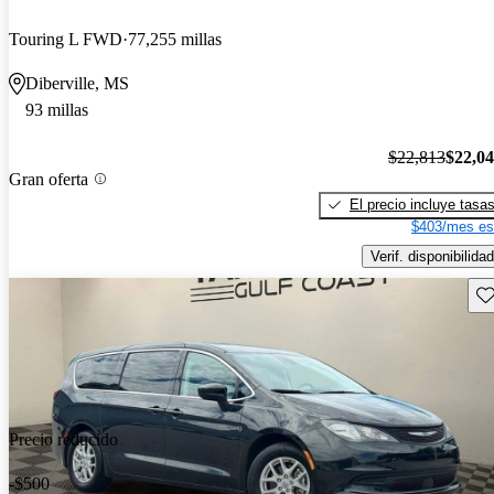
Touring L FWD
77,255 millas
Diberville, MS
93 millas
$22,813
$22,0
Gran oferta
El precio incluye tasa
$403/mes es
Verif. disponibilidad
Gu
Precio reducido
-$500