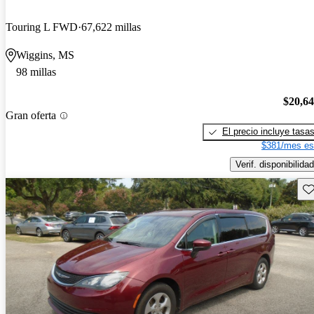
Touring L FWD
67,622 millas
Wiggins, MS
98 millas
$20,6
Gran oferta
El precio incluye tasa
$381/mes es
Verif. disponibilidad
Gu