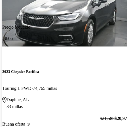
Precio reducido
-$606
2023 Chrysler Pacifica
Touring L FWD
74,765 millas
Daphne, AL
33 millas
$21,585
$20,9
Buena oferta