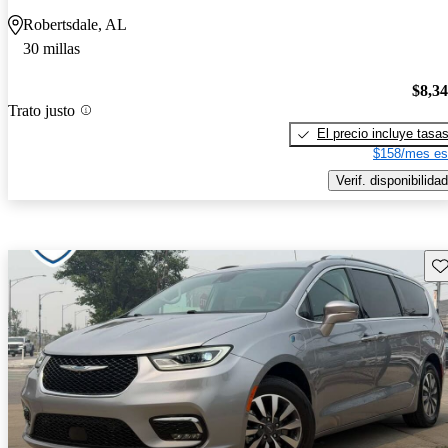
Robertsdale, AL
30 millas
$8,3
Trato justo
El precio incluye tasa
$158/mes es
Verif. disponibilidad
Gu