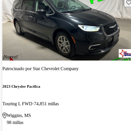
Gu
¡Nuevo!
Patrocinado por
Star Chevrolet Company
2023 Chrysler Pacifica
Touring L FWD
74,851 millas
Wiggins, MS
98 millas