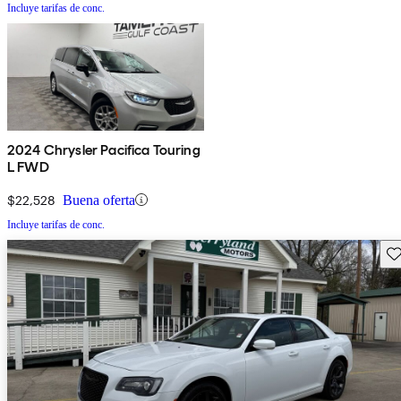
Incluye tarifas de conc.
2024 Chrysler Pacifica Touring
L FWD
$22,528
Buena oferta
Incluye tarifas de conc.
Gu