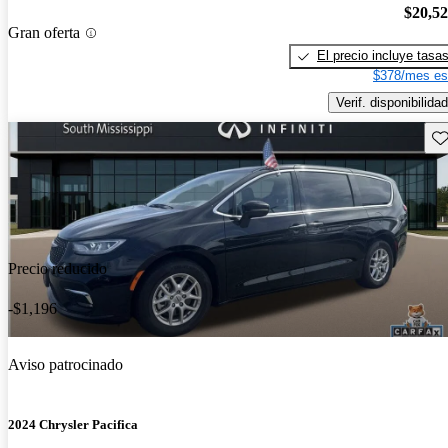
$20,5
Gran oferta
El precio incluye tasa
$378/mes es
Verif. disponibilidad
Gu
Precio reducido
-$1,196
Aviso patrocinado
2024 Chrysler Pacifica