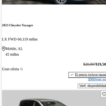
2023 Chrysler Voyager
LX FWD
66,119 millas
Mobile, AL
45 millas
$20,007
$19,5
Gran oferta
El precio incluye tasa
$360/mes es
Verif. disponibilidad
Gu