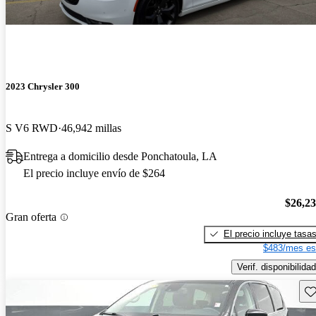
2023 Chrysler 300
S V6 RWD
46,942 millas
Entrega a domicilio desde Ponchatoula, LA
El precio incluye envío de $264
$26,2
Gran oferta
El precio incluye tasa
$483/mes es
Verif. disponibilidad
Gu