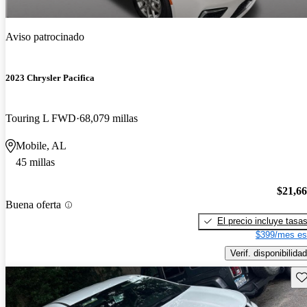
Aviso patrocinado
2023 Chrysler Pacifica
Touring L FWD
68,079 millas
Mobile, AL
45 millas
$21,6
Buena oferta
El precio incluye tasa
$399/mes es
Verif. disponibilidad
Gu