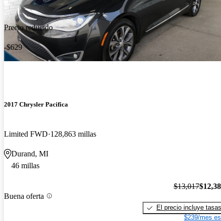
Precio reducido
-$629
2017 Chrysler Pacifica
Limited FWD
128,863 millas
Durand, MI
46 millas
$13,017
$12,3
Buena oferta
El precio incluye tasa
$239/mes es