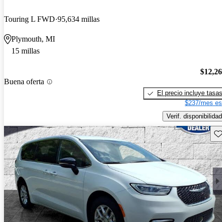
Touring L FWD
95,634 millas
Plymouth, MI
15 millas
$12,2
Buena oferta
El precio incluye tasa
$237/mes es
Verif. disponibilidad
Gu