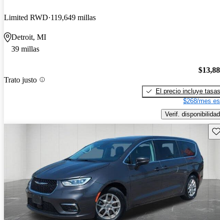
Limited RWD
119,649 millas
Detroit, MI
39 millas
$13,8
Trato justo
El precio incluye tasa
$268/mes es
Verif. disponibilidad
Gu