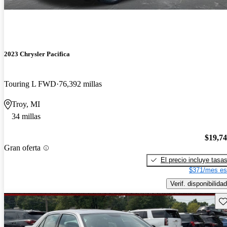
2023 Chrysler Pacifica
Touring L FWD
76,392 millas
Troy, MI
34 millas
$19,7
Gran oferta
El precio incluye tasa
$371/mes es
Verif. disponibilidad
Gu