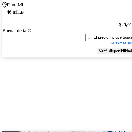
Flint, MI
46 millas
$25,0
Buena oferta
El precio incluye tasa
$478/mes es
Verif. disponibilidad