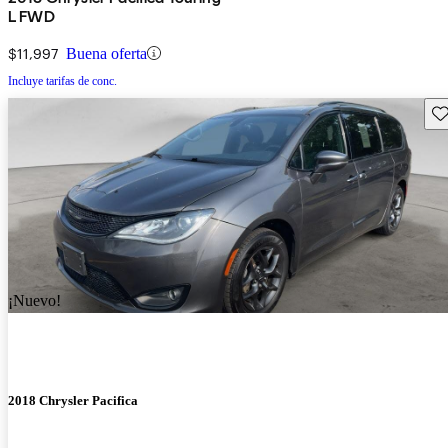
L FWD
$11,997
Buena oferta
Incluye tarifas de conc.
Gu
¡Nuevo!
2018 Chrysler Pacifica