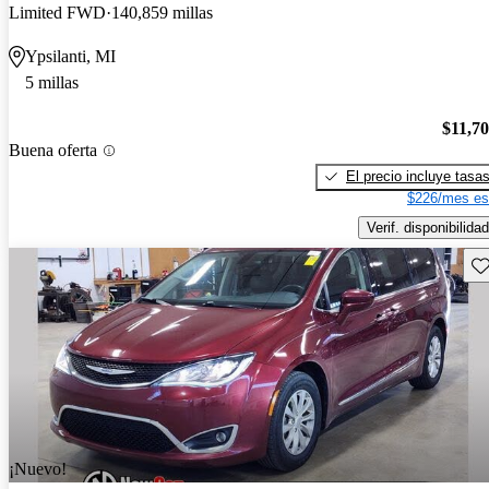
Limited FWD
140,859 millas
Ypsilanti, MI
5 millas
$11,7
Buena oferta
El precio incluye tasa
$226/mes es
Verif. disponibilidad
Gu
¡Nuevo!