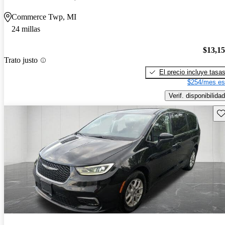
Commerce Twp, MI
24 millas
$13,1
Trato justo
El precio incluye tasa
$254/mes es
Verif. disponibilidad
Gu