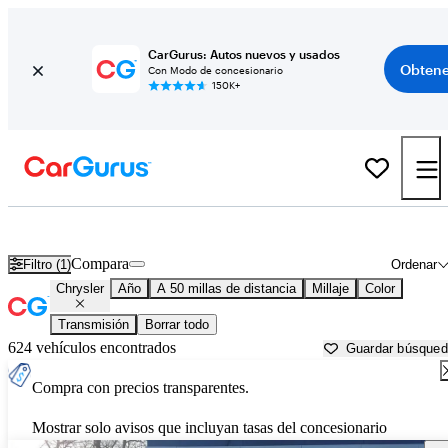
CarGurus: Autos nuevos y usados
Obtene
Con Modo de concesionario
150K+
Autos Chrysler usados en venta cerca de
Ann Arbor, MI
Compara
Filtro (1)
Ordenar
Chrysler
Año
A 50 millas de distancia
Millaje
Color
Transmisión
Borrar todo
624 vehículos encontrados
Guardar búsque
Compra con precios transparentes.
Mostrar solo avisos que incluyan tasas del concesionario