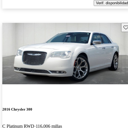
Verif. disponibilidad
Gu
2016 Chrysler 300
C Platinum RWD
116,006 millas