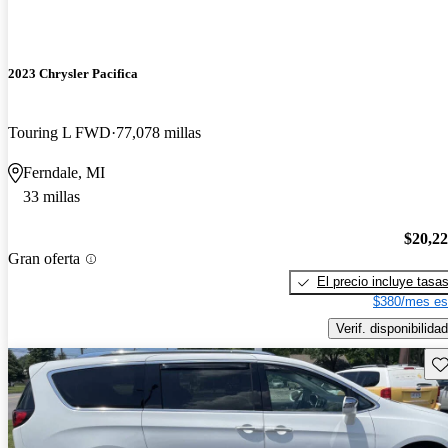
2023 Chrysler Pacifica
Touring L FWD
77,078 millas
Ferndale, MI
33 millas
$20,2
Gran oferta
El precio incluye tasa
$380/mes es
Verif. disponibilidad
Gu