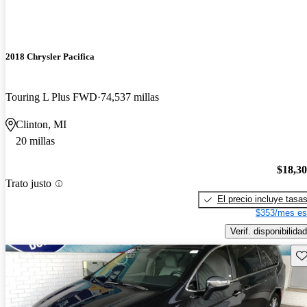
2018 Chrysler Pacifica
Touring L Plus FWD
74,537 millas
Clinton, MI
20 millas
$18,3
Trato justo
El precio incluye tasa
$353/mes es
Verif. disponibilidad
Gu