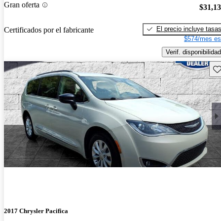
Gran oferta
$31,1
El precio incluye tasa
Certificados por el fabricante
$574/mes es
Verif. disponibilidad
Gu
2017 Chrysler Pacifica