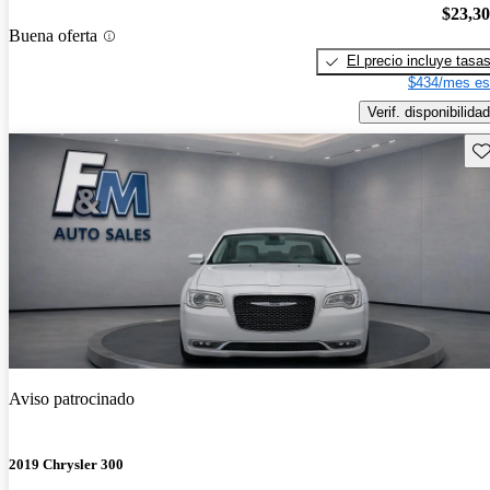
$23,3
Buena oferta
El precio incluye tasa
$434/mes es
Verif. disponibilidad
Gu
Aviso patrocinado
2019 Chrysler 300