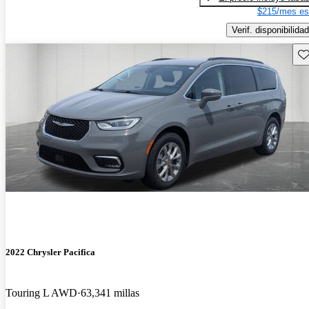
$215/mes es
Verif. disponibilidad
Gu
2022 Chrysler Pacifica
Touring L AWD
63,341 millas