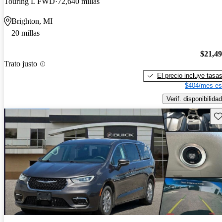
Touring L FWD
72,640 millas
Brighton, MI
20 millas
$21,4
Trato justo
El precio incluye tasa
$404/mes es
Verif. disponibilidad
Gu