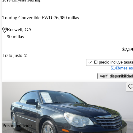
2010 Chrysler Sebring
Touring Convertible FWD
76,989 millas
Roswell, GA
90 millas
$7,5
Trato justo
El precio incluye tasa
$143/mes es
Verif. disponibilidad
Gu
Precio reducido