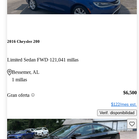
2016 Chrysler 200
Limited Sedan FWD
121,041 millas
Bessemer, AL
1 millas
$6,500
Gran oferta
$122/mes est.
Verif. disponibilidad
Guard