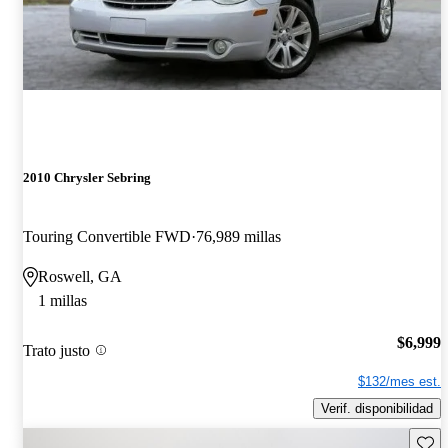
2010 Chrysler Sebring
Touring Convertible FWD
76,989 millas
Roswell, GA
1 millas
$6,999
Trato justo
$132/mes est.
Verif. disponibilidad
Guard