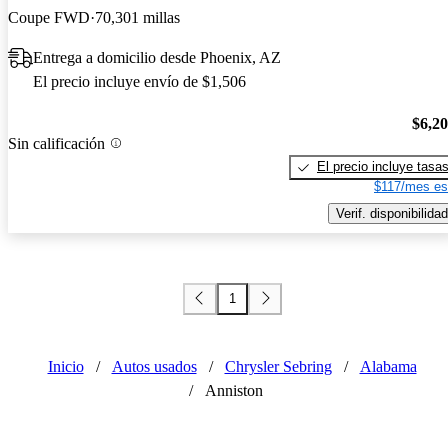
Coupe FWD
70,301 millas
Entrega a domicilio desde Phoenix, AZ
El precio incluye envío de $1,506
$6,2
Sin calificación
El precio incluye tasa
$117/mes es
Verif. disponibilidad
1
Inicio
/
Autos usados
/
Chrysler Sebring
/
Alabama
/
Anniston