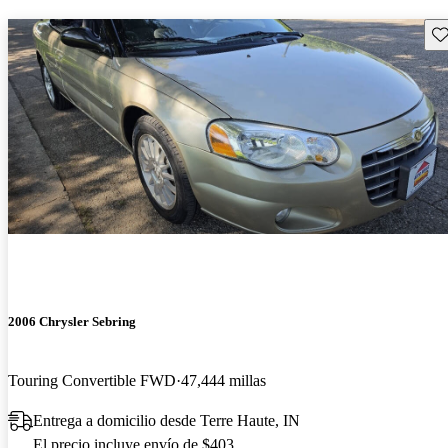
Gu
2006 Chrysler Sebring
Touring Convertible FWD
47,444 millas
Entrega a domicilio desde Terre Haute, IN
El precio incluye envío de $403