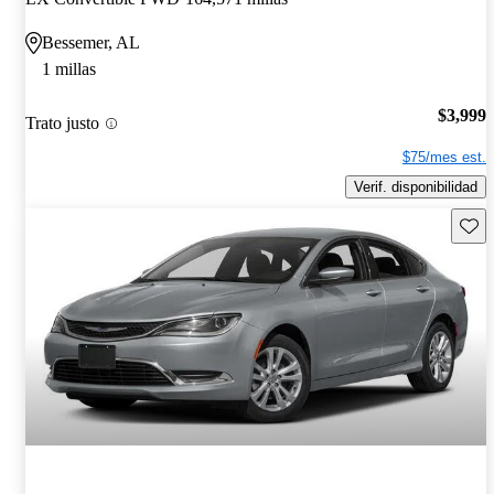
Bessemer, AL
1 millas
$3,999
Trato justo
$75/mes est.
Verif. disponibilidad
Guard