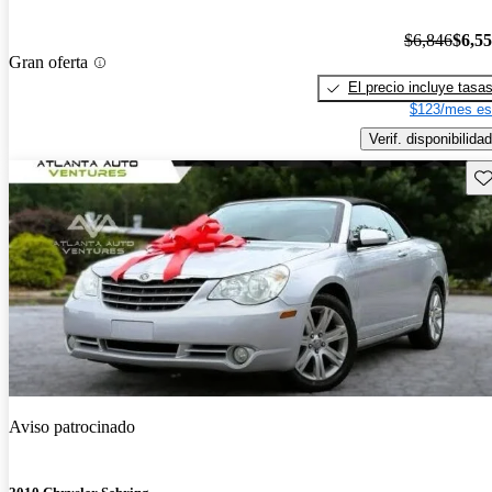
$6,846
$6,5
Gran oferta
El precio incluye tasa
$123/mes es
Verif. disponibilidad
Gu
Aviso patrocinado