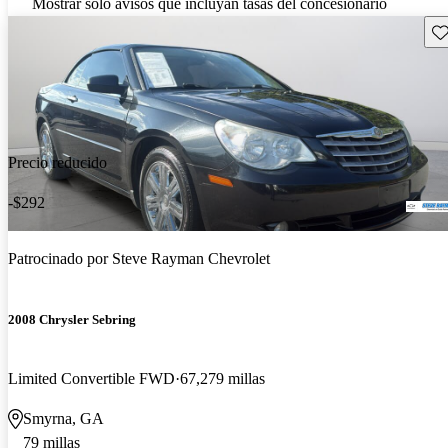
Mostrar solo avisos que incluyan tasas del concesionario
Gu
Precio reducido
-$292
Patrocinado por
Steve Rayman Chevrolet
2008 Chrysler Sebring
Limited Convertible FWD
67,279 millas
Smyrna, GA
79 millas