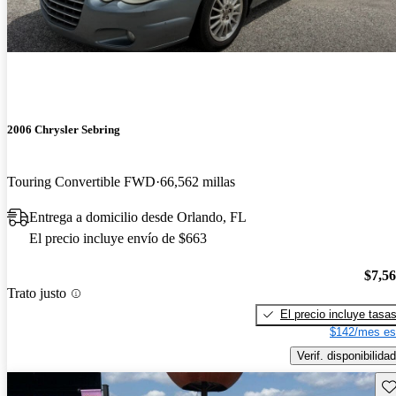
2006 Chrysler Sebring
Touring Convertible FWD
66,562 millas
Entrega a domicilio desde Orlando, FL
El precio incluye envío de $663
$7,5
Trato justo
El precio incluye tasa
$142/mes es
Verif. disponibilidad
Gu