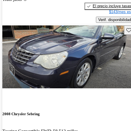
El precio incluye tasa
$143/mes es
Verif. disponibilidad
Gu
2008 Chrysler Sebring