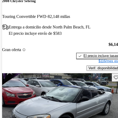
2008 Chrysler Sebring
Touring Convertible FWD
82,148 millas
Entrega a domicilio desde North Palm Beach, FL
El precio incluye envío de $583
$6,1
Gran oferta
El precio incluye tasa
$116/mes es
Verif. disponibilidad
Gu