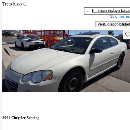
Trato justo
El precio incluye tasa
$87/mes es
Verif. disponibilidad
Gu
¡Nuevo!
2004 Chrysler Sebring