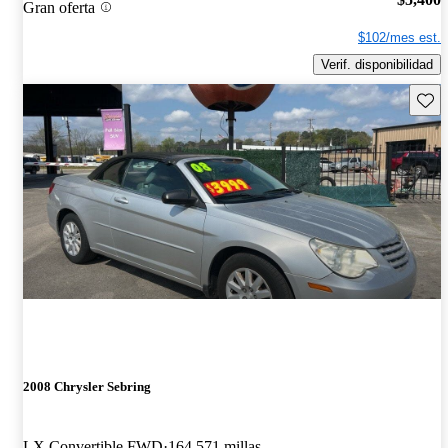
Gran oferta
$102/mes est.
Verif. disponibilidad
Guard
2008 Chrysler Sebring
LX Convertible FWD
164,571 millas