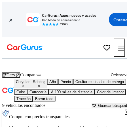
CarGurus: Autos nuevos y usados
Obtene
Con Modo de concesionario
150K+
Chrysler Sebring usados en venta cerca de
Anniston, AL
Compara
Filtro (2)
Ordenar
Chrysler
Sebring
Año
Precio
Ocultar resultados de entrega
Color
Carrocería
A 100 millas de distancia
Color del interior
Tracción
Borrar todo
9 vehículos encontrados
Guardar búsque
Compra con precios transparentes.