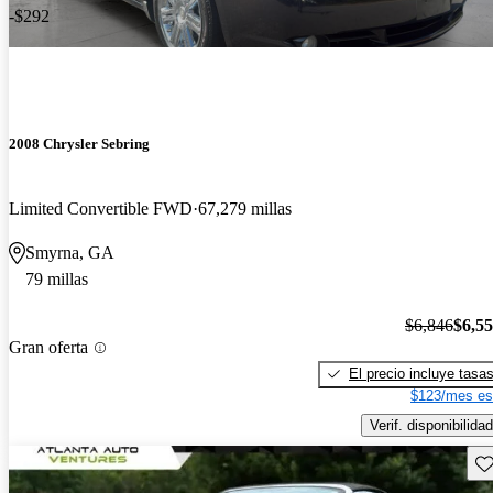
-$292
2008 Chrysler Sebring
Limited Convertible FWD
67,279 millas
Smyrna, GA
79 millas
$6,846
$6,5
Gran oferta
El precio incluye tasa
$123/mes es
Verif. disponibilidad
Gu