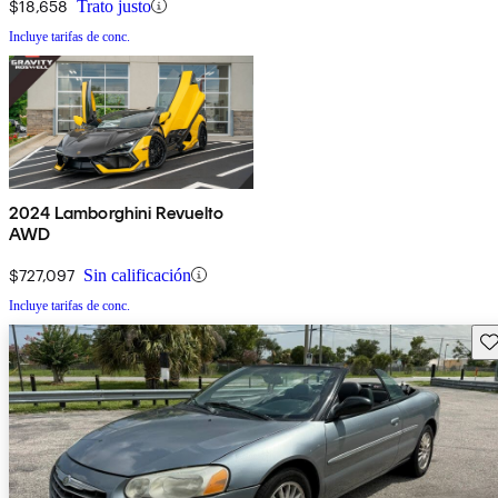
$18,658
Trato justo
Incluye tarifas de conc.
2024 Lamborghini Revuelto
AWD
$727,097
Sin calificación
Incluye tarifas de conc.
Gu