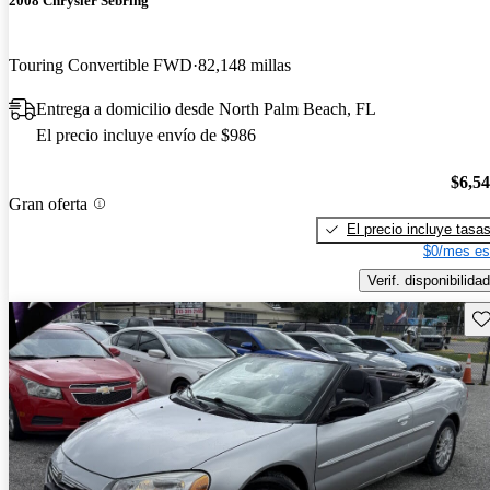
2008 Chrysler Sebring
Touring Convertible FWD
82,148 millas
Entrega a domicilio desde North Palm Beach, FL
El precio incluye envío de $986
$6,5
Gran oferta
El precio incluye tasa
$0/mes es
Verif. disponibilidad
Gu