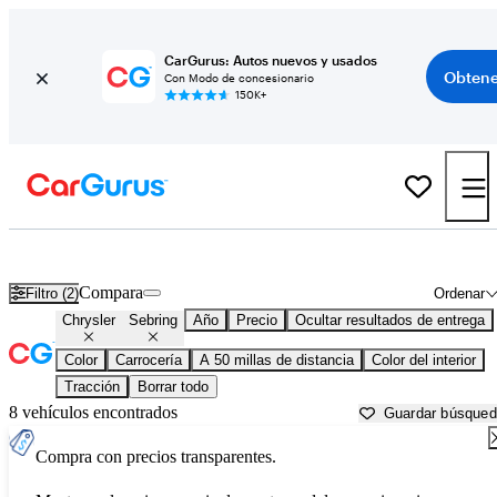
CarGurus: Autos nuevos y usados
Obtene
Con Modo de concesionario
150K+
Chrysler Sebring usados en venta cerca de
Allentown, PA
Compara
Filtro (2)
Ordenar
Chrysler
Sebring
Año
Precio
Ocultar resultados de entrega
Color
Carrocería
A 50 millas de distancia
Color del interior
Tracción
Borrar todo
8 vehículos encontrados
Guardar búsque
Compra con precios transparentes.