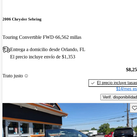
2006 Chrysler Sebring
Touring Convertible FWD
66,562 millas
Entrega a domicilio desde Orlando, FL
El precio incluye envío de $1,353
$8,2
Trato justo
El precio incluye tasa
$14/mes es
Verif. disponibilidad
Gu