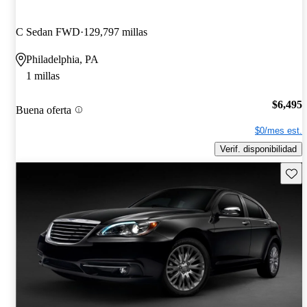
C Sedan FWD
129,797 millas
Philadelphia, PA
1 millas
$6,495
Buena oferta
$0/mes est.
Verif. disponibilidad
Guard