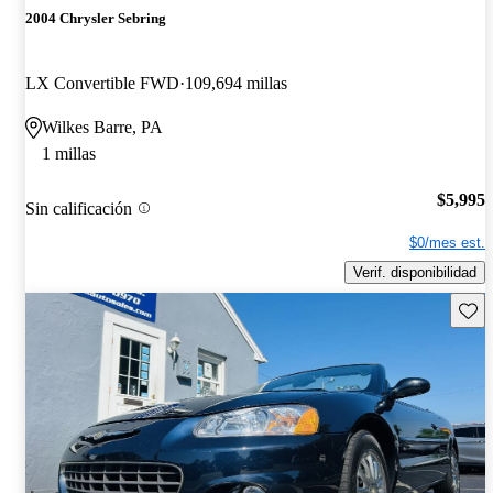
2004 Chrysler Sebring
LX Convertible FWD
109,694 millas
Wilkes Barre, PA
1 millas
$5,995
Sin calificación
$0/mes est.
Verif. disponibilidad
Guard