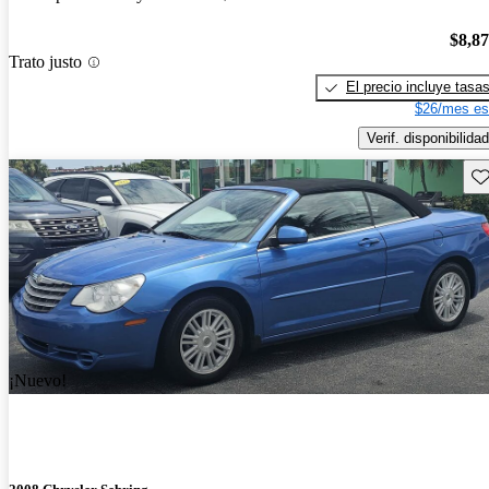
$8,8
Trato justo
El precio incluye tasa
$26/mes es
Verif. disponibilidad
Gu
¡Nuevo!