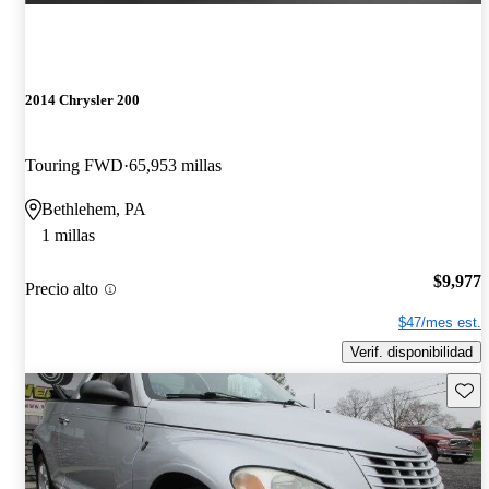
2014 Chrysler 200
Touring FWD
65,953 millas
Bethlehem, PA
1 millas
$9,977
Precio alto
$47/mes est.
Verif. disponibilidad
Guard