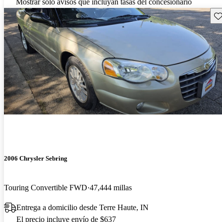
Mostrar solo avisos que incluyan tasas del concesionario
Gu
2006 Chrysler Sebring
Touring Convertible FWD
47,444 millas
Entrega a domicilio desde Terre Haute, IN
El precio incluye envío de $637