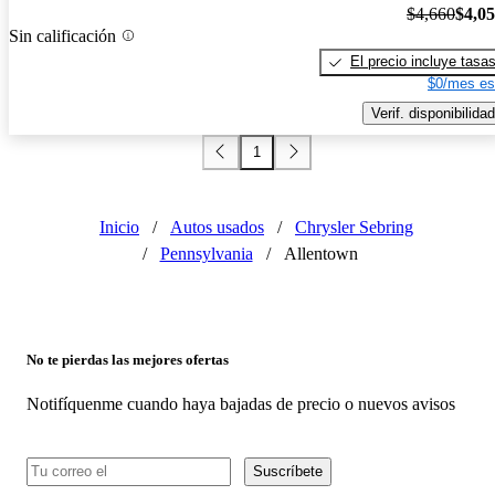
$4,660
$4,0
Sin calificación
El precio incluye tasa
$0/mes es
Verif. disponibilidad
1
Inicio
/
Autos usados
/
Chrysler Sebring
/
Pennsylvania
/
Allentown
No te pierdas las mejores ofertas
Notifíquenme cuando haya bajadas de precio o nuevos avisos
Suscríbete