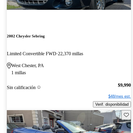
2002 Chrysler Sebring
Limited Convertible FWD
22,370 millas
West Chester, PA
1 millas
$9,990
Sin calificación
$48/mes est.
Verif. disponibilidad
Guard