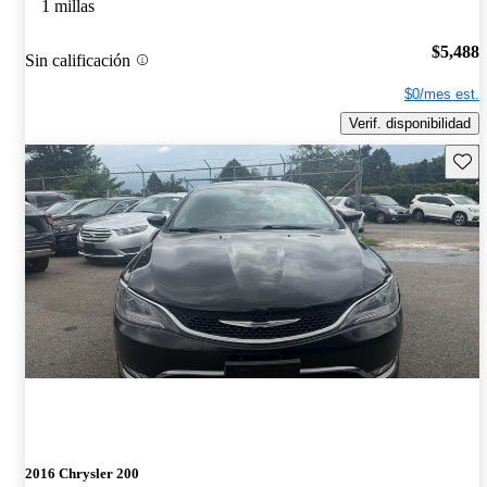
1 millas
$5,488
Sin calificación
$0/mes est.
Verif. disponibilidad
Guard
2016 Chrysler 200