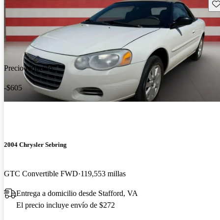
Gu
Precio reducido
-$605
2004 Chrysler Sebring
GTC Convertible FWD
119,553 millas
Entrega a domicilio desde Stafford, VA
El precio incluye envío de $272