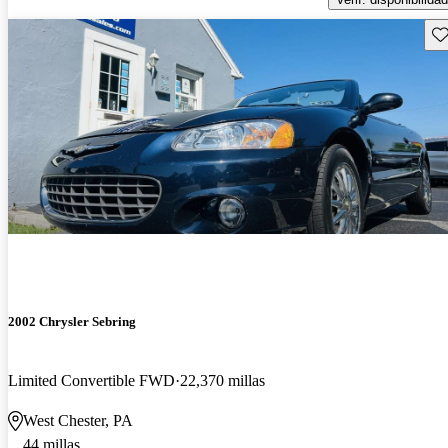
Gu
2002 Chrysler Sebring
Limited Convertible FWD
22,370 millas
West Chester, PA
44 millas