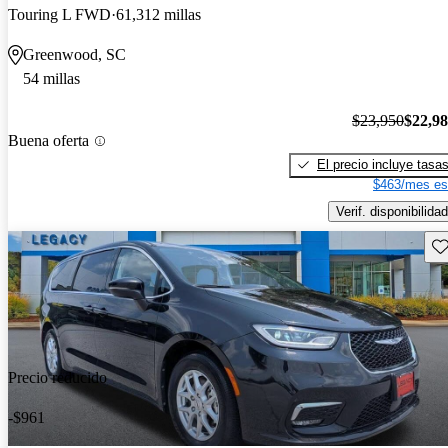
Touring L FWD
61,312 millas
Greenwood, SC
54 millas
$23,950
$22,9
Buena oferta
El precio incluye tasa
$463/mes es
Verif. disponibilidad
Gu
Precio reducido
-$961