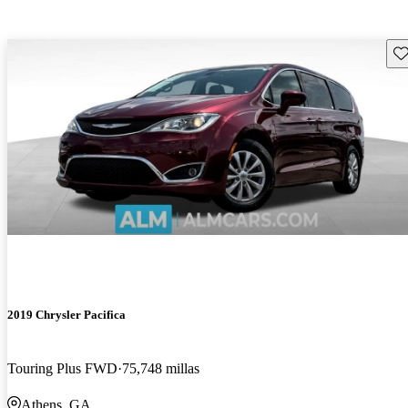
Gu
2019 Chrysler Pacifica
Touring Plus FWD
75,748 millas
Athens, GA