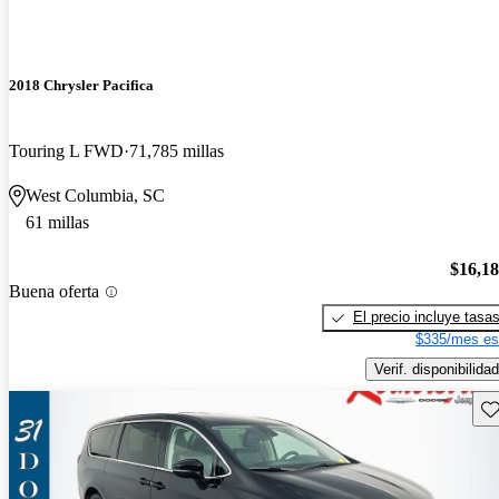
2018 Chrysler Pacifica
Touring L FWD
71,785 millas
West Columbia, SC
61 millas
$16,1
Buena oferta
El precio incluye tasa
$335/mes es
Verif. disponibilidad
Gu