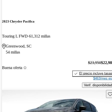
2023 Chrysler Pacifica
Touring L FWD
61,312 millas
Greenwood, SC
54 millas
$23,950
$22,9
Buena oferta
El precio incluye tasa
$463/mes es
Verif. disponibilidad
Gu