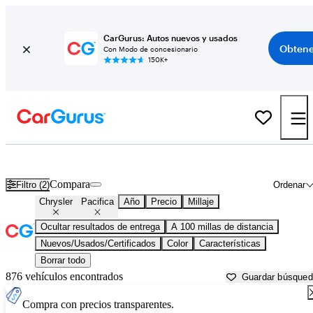
CarGurus: Autos nuevos y usados
Obtene
Con Modo de concesionario
150K+
Chrysler Pacifica usados en venta cerca de
Augusta, GA
Compara
Filtro (2)
Ordenar
Chrysler
Pacifica
Año
Precio
Millaje
Ocultar resultados de entrega
A 100 millas de distancia
Nuevos/Usados/Certificados
Color
Características
Borrar todo
876 vehículos encontrados
Guardar búsque
Compra con precios transparentes.