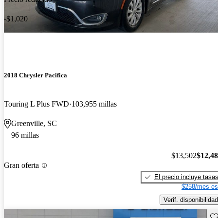
-$1,020
2018 Chrysler Pacifica
Touring L Plus FWD
103,955 millas
Greenville, SC
96 millas
$13,502
$12,4
Gran oferta
El precio incluye tasa
$258/mes es
Verif. disponibilidad
Gu