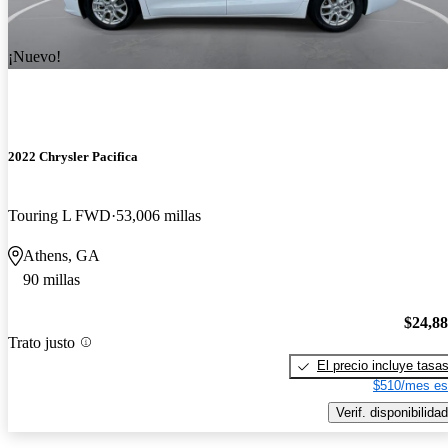
¡Nuevo!
2022 Chrysler Pacifica
Touring L FWD
53,006 millas
Athens, GA
90 millas
$24,8
Trato justo
El precio incluye tasa
$510/mes es
Verif. disponibilidad