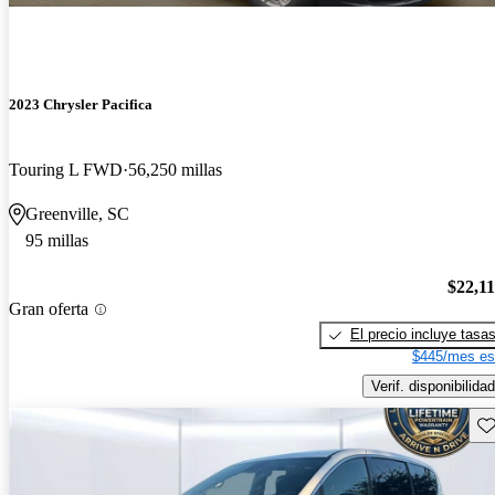
2023 Chrysler Pacifica
Touring L FWD
56,250 millas
Greenville, SC
95 millas
$22,1
Gran oferta
El precio incluye tasa
$445/mes es
Verif. disponibilidad
Gu