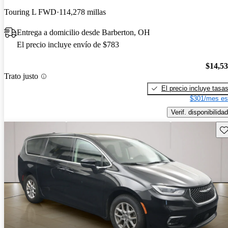
Touring L FWD
114,278 millas
Entrega a domicilio desde Barberton, OH
El precio incluye envío de $783
$14,5
Trato justo
El precio incluye tasa
$301/mes es
Verif. disponibilidad
Gu