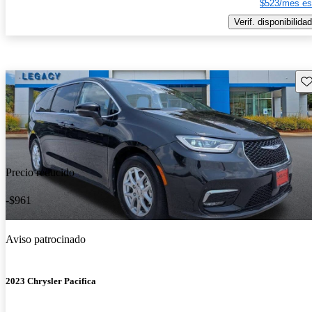
$523/mes es
Verif. disponibilidad
Gu
Precio reducido
-$961
Aviso patrocinado
2023 Chrysler Pacifica