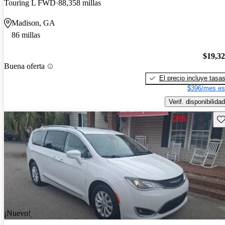
Touring L FWD
88,358 millas
Madison, GA
86 millas
$19,3
Buena oferta
El precio incluye tasa
$396/mes es
Verif. disponibilidad
Gu
¡Nuevo!