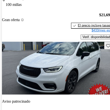
100 millas
$21,6
Gran oferta
El precio incluye tasa
$433/mes es
Verif. disponibilidad
Gu
Aviso patrocinado