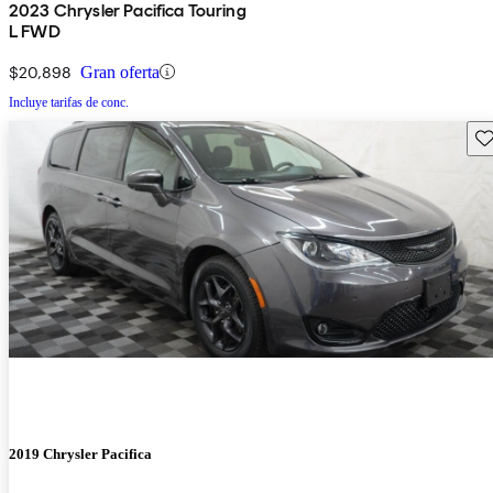
2023 Chrysler Pacifica Touring
L FWD
$20,898
Gran oferta
Incluye tarifas de conc.
Gu
2019 Chrysler Pacifica