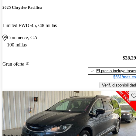
2025 Chrysler Pacifica
Limited FWD
45,748 millas
Commerce, GA
100 millas
$28,2
Gran oferta
El precio incluye tasa
$561/mes es
Verif. disponibilidad
Gu
Precio reducido