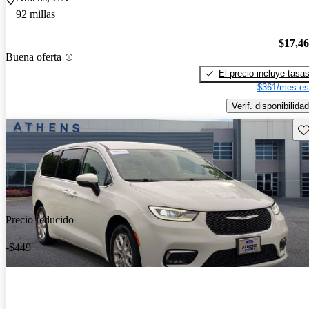
92 millas
$17,4
Buena oferta
El precio incluye tasa
$361/mes es
Verif. disponibilidad
Gu
Precio reducido
-$449