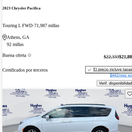
2023 Chrysler Pacifica
Touring L FWD
71,987 millas
Athens, GA
92 millas
Buena oferta
$22,333
$21,8
El precio incluye tasa
Certificados por terceros
$441/mes es
Verif. disponibilidad
Gu