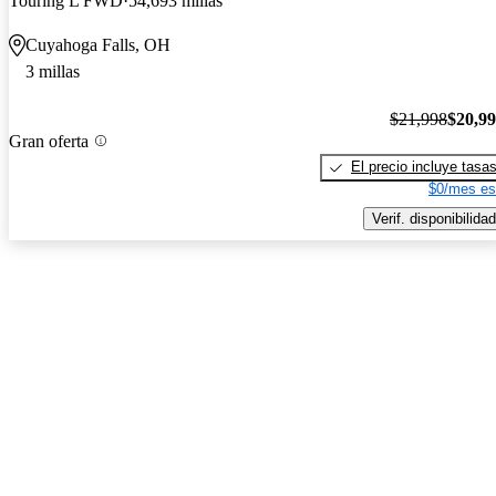
Touring L FWD
54,693 millas
Cuyahoga Falls, OH
3 millas
$21,998
$20,9
Gran oferta
El precio incluye tasa
$0/mes es
Verif. disponibilidad