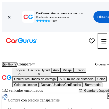
CarGurus: Autos nuevos y usados
Obtene
Con Modo de concesionario
150K+
Chrysler Pacifica Hybrid usados en venta cerca de
Akron, OH
Compara
Filtro (2)
Ordenar
Chrysler
Pacifica Hybrid
Año
Millaje
Precio
Ocultar resultados de entrega
A 50 millas de distancia
Color
Color del interior
Nuevos/Usados/Certificados
Borrar todo
132 vehículos encontrados
Guardar búsque
Compra con precios transparentes.