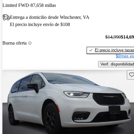
Limited FWD
87,658 millas
Entrega a domicilio desde Winchester, VA
El precio incluye envío de $108
$14,990
$14,6
Buena oferta
El precio incluye tasa
$0/mes es
Verif. disponibilidad
Gu