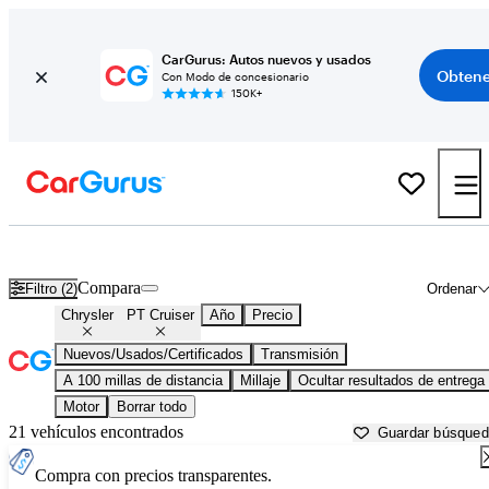
CarGurus: Autos nuevos y usados
Obtene
Con Modo de concesionario
150K+
Chrysler PT Cruiser usados en venta cerca de
Atlantic City, NJ
Compara
Filtro (2)
Ordenar
Chrysler
PT Cruiser
Año
Precio
Nuevos/Usados/Certificados
Transmisión
A 100 millas de distancia
Millaje
Ocultar resultados de entrega
Motor
Borrar todo
21 vehículos encontrados
Guardar búsque
Compra con precios transparentes.