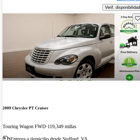
Verif. disponibilidad
Gu
2009 Chrysler PT Cruiser
Touring Wagon FWD
119,349 millas
Entrega a domicilio desde Stafford, VA