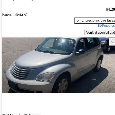
$4,2
Buena oferta
El precio incluye tasa
$84/mes es
Verif. disponibilidad
Gu