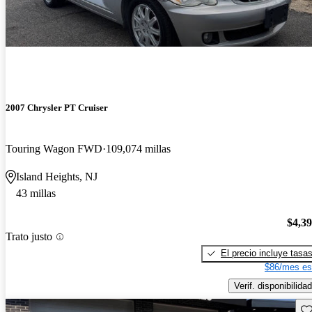
2007 Chrysler PT Cruiser
Touring Wagon FWD
109,074 millas
Island Heights, NJ
43 millas
$4,3
Trato justo
El precio incluye tasa
$86/mes es
Verif. disponibilidad
Gu