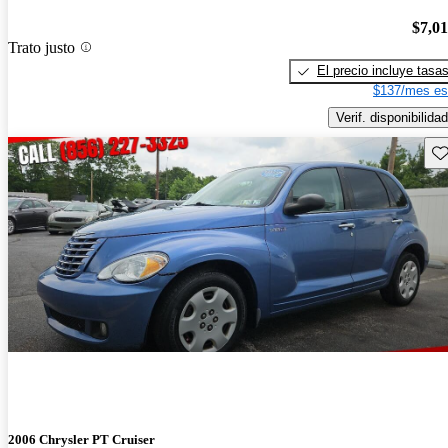
$7,0
Trato justo
El precio incluye tasa
$137/mes es
Verif. disponibilidad
Gu
2006 Chrysler PT Cruiser