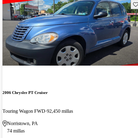
Gu
2006 Chrysler PT Cruiser
Touring Wagon FWD
92,450 millas
Norristown, PA
74 millas