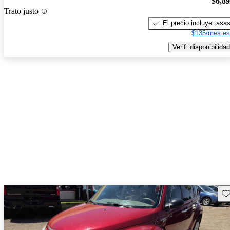
$6,8
Trato justo
El precio incluye tasa
$135/mes es
Verif. disponibilidad
Gu