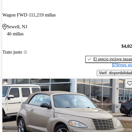
Wagon FWD
111,219 millas
Sewell, NJ
46 millas
$4,0
Trato justo
El precio incluye tasa
$79/mes es
Verif. disponibilidad
Gu