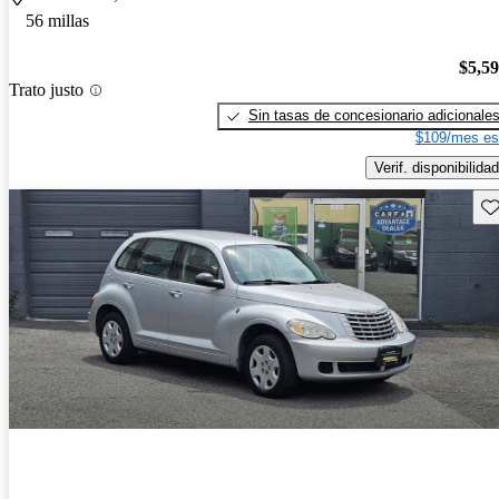
56 millas
$5,5
Trato justo
Sin tasas de concesionario adicionale
$109/mes es
Verif. disponibilidad
Gu