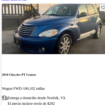
Gu
2010 Chrysler PT Cruiser
Wagon FWD
106,102 millas
Entrega a domicilio desde Norfolk, VA
El precio incluye envío de $292