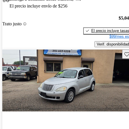
El precio incluye envío de $256
$5,0
Trato justo
El precio incluye tasa
$99/mes es
Verif. disponibilidad
Gu