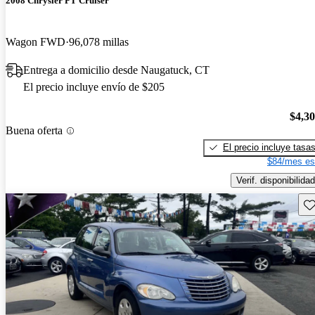
2008 Chrysler PT Cruiser
Wagon FWD
96,078 millas
Entrega a domicilio desde Naugatuck, CT
El precio incluye envío de $205
$4,3
Buena oferta
El precio incluye tasa
$84/mes es
Verif. disponibilidad
Gu