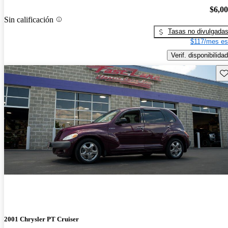
$6,0
Sin calificación
Tasas no divulgada
$117/mes es
Verif. disponibilidad
Gu
2001 Chrysler PT Cruiser