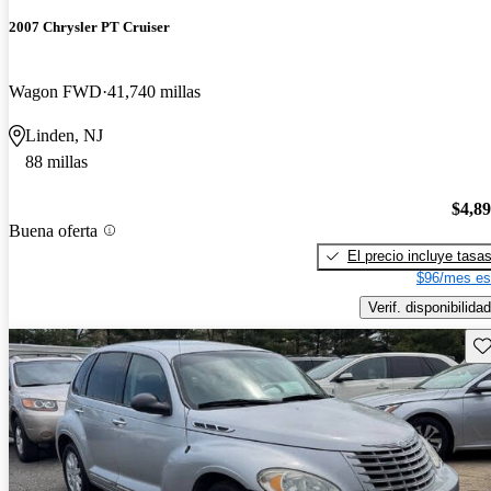
2007 Chrysler PT Cruiser
Wagon FWD
41,740 millas
Linden, NJ
88 millas
$4,8
Buena oferta
El precio incluye tasa
$96/mes es
Verif. disponibilidad
Gu