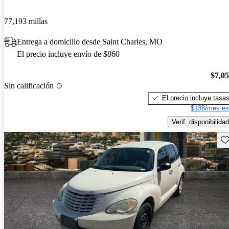
77,193 millas
Entrega a domicilio desde Saint Charles, MO
El precio incluye envío de $860
$7,0
Sin calificación
El precio incluye tasa
$138/mes es
Verif. disponibilidad
Gu