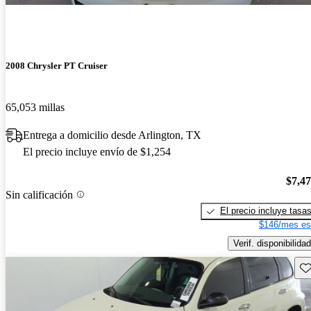
2008 Chrysler PT Cruiser
65,053 millas
Entrega a domicilio desde Arlington, TX
El precio incluye envío de $1,254
$7,4
Sin calificación
El precio incluye tasa
$146/mes es
Verif. disponibilidad
Gu