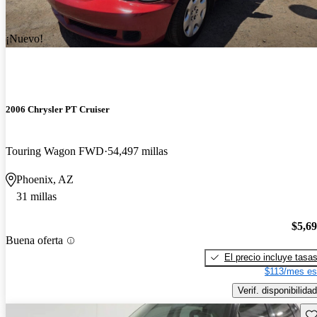
¡Nuevo!
2006 Chrysler PT Cruiser
Touring Wagon FWD
54,497 millas
Phoenix, AZ
31 millas
$5,6
Buena oferta
El precio incluye tasa
$113/mes es
Verif. disponibilidad
Gu