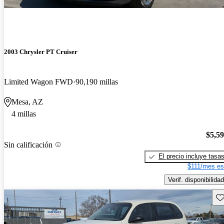
2003 Chrysler PT Cruiser
Limited Wagon FWD
90,190 millas
Mesa, AZ
4 millas
$5,5
Sin calificación
El precio incluye tasa
$111/mes es
Verif. disponibilidad
Gu