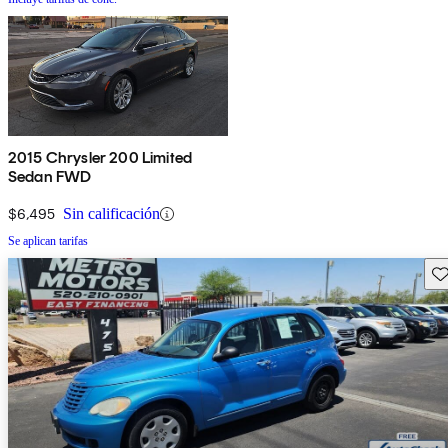
2015 Chrysler 200 Limited
Sedan FWD
$6,495
Sin calificación
Se aplican tarifas
Gu