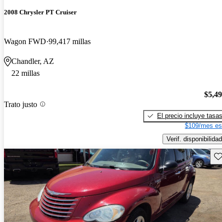
2008 Chrysler PT Cruiser
Wagon FWD
99,417 millas
Chandler, AZ
22 millas
$5,4
Trato justo
El precio incluye tasa
$109/mes es
Verif. disponibilidad
Gu