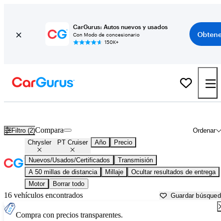
CarGurus: Autos nuevos y usados
Obtene
Con Modo de concesionario
150K+
Chrysler PT Cruiser usados en venta cerca de
Apache Junction, AZ
Compara
Filtro (2)
Ordenar
Chrysler
PT Cruiser
Año
Precio
Nuevos/Usados/Certificados
Transmisión
A 50 millas de distancia
Millaje
Ocultar resultados de entrega
Motor
Borrar todo
16 vehículos encontrados
Guardar búsque
Compra con precios transparentes.