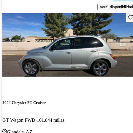
Verif. disponibilidad
Gu
2004 Chrysler PT Cruiser
GT Wagon FWD
101,844 millas
Glendale, AZ