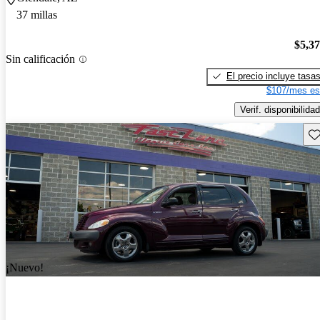
37 millas
$5,3
Sin calificación
El precio incluye tasa
$107/mes es
Verif. disponibilidad
Gu
¡Nuevo!