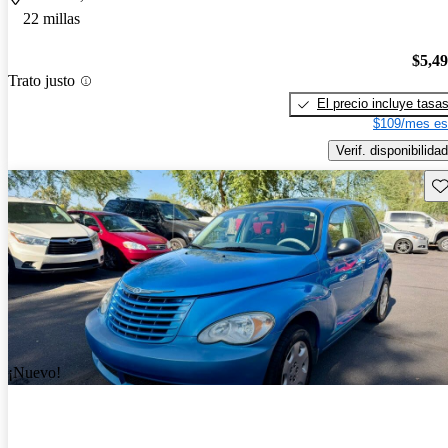
22 millas
$5,4
Trato justo
El precio incluye tasa
$109/mes es
Verif. disponibilidad
Gu
¡Nuevo!