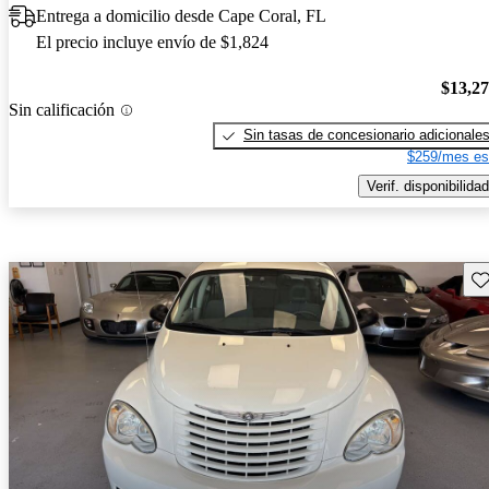
Entrega a domicilio desde Cape Coral, FL
El precio incluye envío de $1,824
$13,2
Sin calificación
Sin tasas de concesionario adicionale
$259/mes es
Verif. disponibilidad
Gu