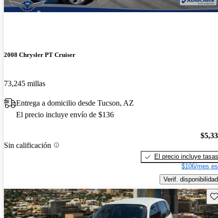
2008 Chrysler PT Cruiser
73,245 millas
Entrega a domicilio desde Tucson, AZ
El precio incluye envío de $136
$5,3
Sin calificación
El precio incluye tasa
$106/mes es
Verif. disponibilidad
Gu