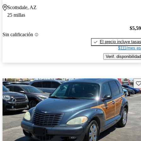
Scottsdale, AZ
25 millas
$5,5
Sin calificación
El precio incluye tasa
$111/mes es
Verif. disponibilidad
Gu