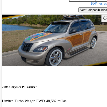
$64/mes es
Verif. disponibilidad
Gu
2004 Chrysler PT Cruiser
Limited Turbo Wagon FWD
48,582 millas