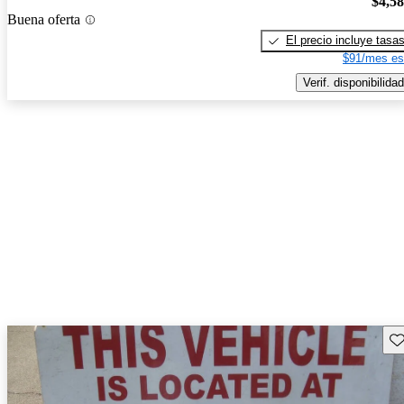
$4,5
Buena oferta
El precio incluye tasa
$91/mes es
Verif. disponibilidad
Gu