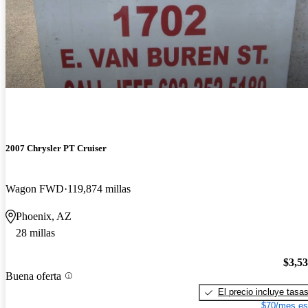
2007 Chrysler PT Cruiser
Wagon FWD
119,874 millas
Phoenix, AZ
28 millas
$3,5
Buena oferta
El precio incluye tasa
$70/mes es