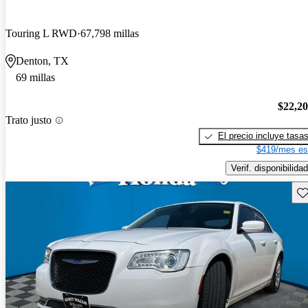
Touring L RWD
67,798 millas
Denton, TX
69 millas
$22,2
Trato justo
El precio incluye tasa
$419/mes es
Verif. disponibilidad
Gu