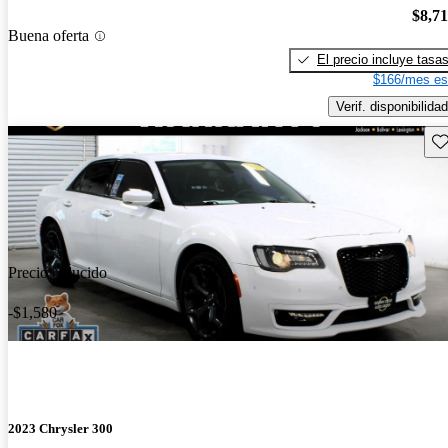
$8,7
Buena oferta
El precio incluye tasa
$166/mes es
Verif. disponibilidad
Gu
Precio reducido
-$1,580
2023 Chrysler 300