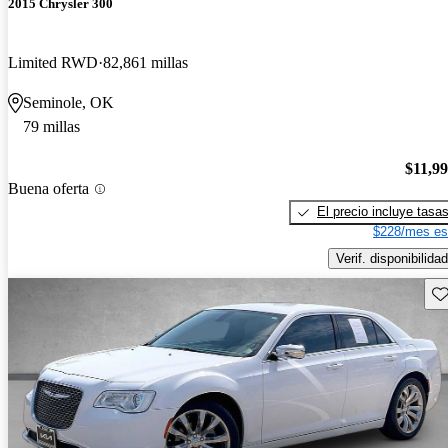
2015 Chrysler 300
Limited RWD
82,861 millas
Seminole, OK
79 millas
$11,9
Buena oferta
El precio incluye tasa
$228/mes es
Verif. disponibilidad
Gu