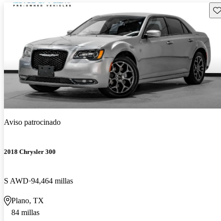
Gu
Aviso patrocinado
2018 Chrysler 300
S AWD
94,464 millas
Plano, TX
84 millas