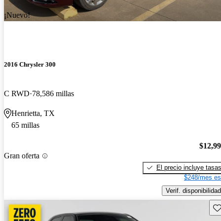
¡Nuevo!
2016 Chrysler 300
C RWD
78,586 millas
Henrietta, TX
65 millas
$12,9
Gran oferta
El precio incluye tasa
$248/mes es
Verif. disponibilidad
Gu