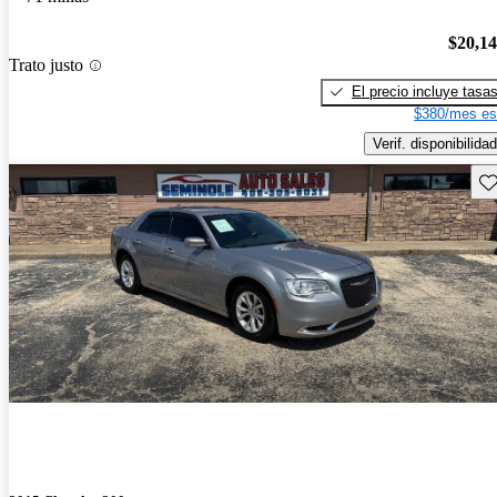
$20,1
Trato justo
El precio incluye tasa
$380/mes es
Verif. disponibilidad
Gu