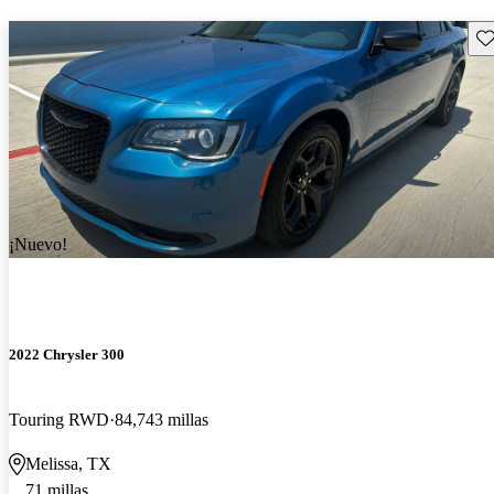
Gu
¡Nuevo!
2022 Chrysler 300
Touring RWD
84,743 millas
Melissa, TX
71 millas