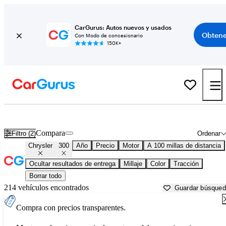
CarGurus: Autos nuevos y usados
Obtene
Con Modo de concesionario
150K+
Chrysler 300 usados en venta cerca de
Ardmore, OK
Compara
Filtro (2)
Ordenar
Chrysler
300
Año
Precio
Motor
A 100 millas de distancia
Ocultar resultados de entrega
Millaje
Color
Tracción
Borrar todo
214 vehículos encontrados
Guardar búsque
Compra con precios transparentes.