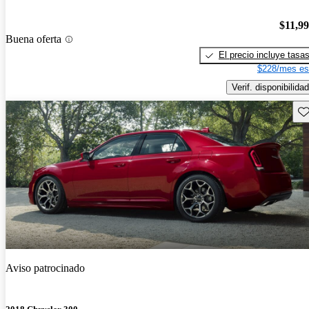
$11,9
Buena oferta
El precio incluye tasa
$228/mes es
Verif. disponibilidad
Gu
Aviso patrocinado