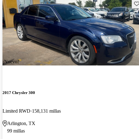
Gu
¡Nuevo!
2017 Chrysler 300
Limited RWD
158,131 millas
Arlington, TX
99 millas