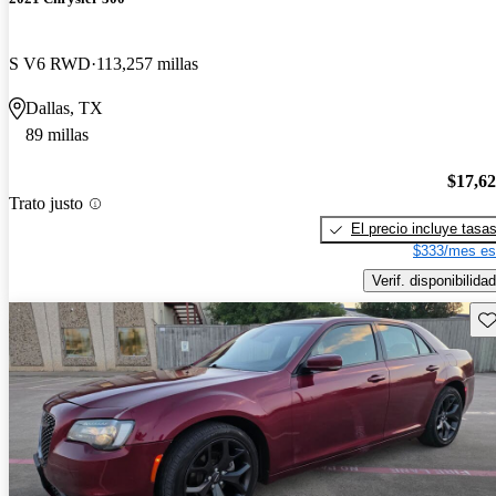
S V6 RWD
113,257 millas
Dallas, TX
89 millas
$17,6
Trato justo
El precio incluye tasa
$333/mes es
Verif. disponibilidad
Gu