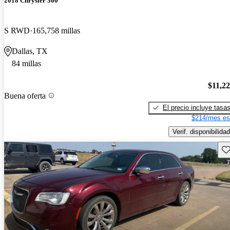
2018 Chrysler 300
S RWD
165,758 millas
Dallas, TX
84 millas
$11,2
Buena oferta
El precio incluye tasa
$214/mes es
Verif. disponibilidad
Gu