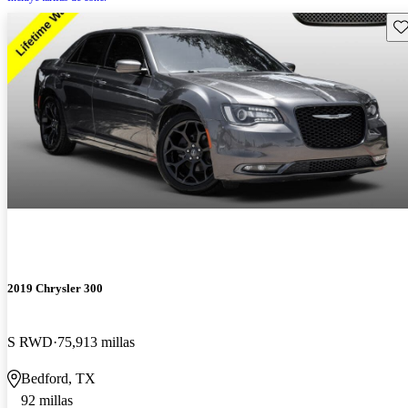
Gu
2019 Chrysler 300
S RWD
75,913 millas
Bedford, TX
92 millas