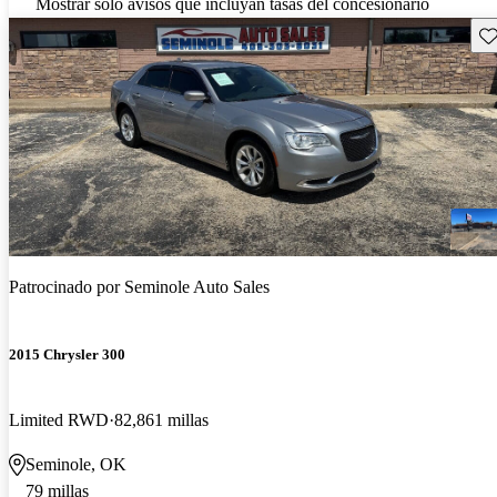
Mostrar solo avisos que incluyan tasas del concesionario
Gu
Patrocinado por
Seminole Auto Sales
2015 Chrysler 300
Limited RWD
82,861 millas
Seminole, OK
79 millas