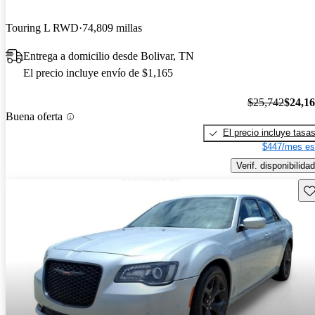
Touring L RWD
74,809 millas
Entrega a domicilio desde Bolivar, TN
El precio incluye envío de $1,165
$25,742
$24,1
Buena oferta
El precio incluye tasa
$447/mes es
Verif. disponibilidad
Gu