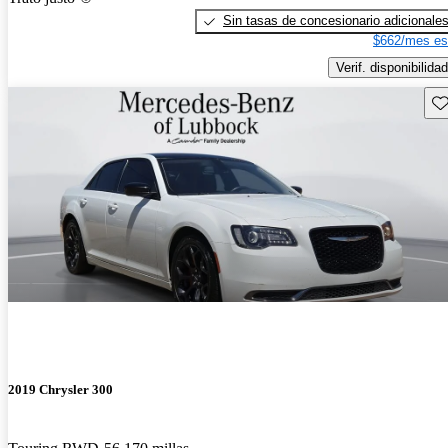
Sin tasas de concesionario adicionale
$662/mes es
Verif. disponibilidad
Gu
2019 Chrysler 300