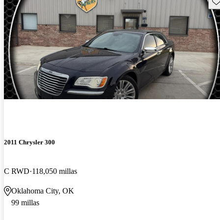
Gu
2011 Chrysler 300
C RWD
118,050 millas
Oklahoma City, OK
99 millas