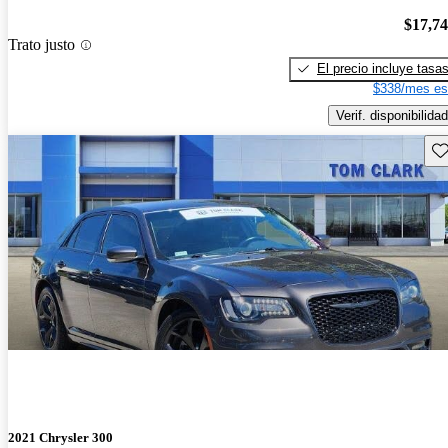
$17,7
Trato justo
El precio incluye tasa
$338/mes es
Verif. disponibilidad
Gu
2021 Chrysler 300