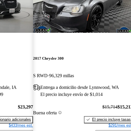
Precio reducido
-$501
2017 Chrysler 300
S RWD
96,329 millas
ndale, IA
Entrega a domicilio desde Lynnwood, WA
99
El precio incluye envío de $1,014
$23,297
$15,714
$15,21
Buena oferta
onario adicionales
El precio incluye tasas
$433/mes est.
$291/mes est