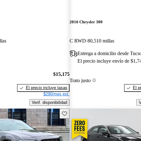
2016 Chrysler 300
llas
C RWD
80,510 millas
Entrega a domicilio desde Tucs
El precio incluye envío de $1,7
$15,175
Trato justo
El precio incluye tasas
El p
$290/mes est.
Verif. disponibilidad
V
Guarda este Aviso