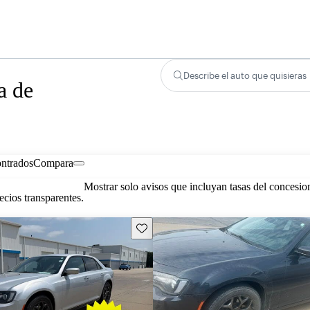
Describe el auto que quisieras
a de
ontrados
Compara
Mostrar solo avisos que incluyan tasas del concesio
cios transparentes.
Guarda este Aviso