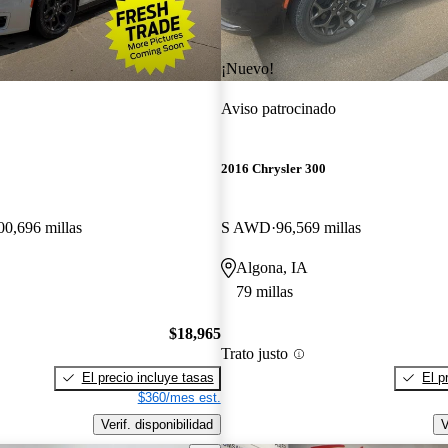
¡Nuevo!
Aviso patrocinado
2016 Chrysler 300
00,696 millas
S AWD
96,569 millas
Algona, IA
79 millas
$18,965
Trato justo
El precio incluye tasas
El p
$360/mes est.
Verif. disponibilidad
V