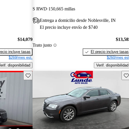
S RWD
150,665 millas
Entrega a domicilio desde Noblesville, IN
El precio incluye envío de $740
$14,079
$13,58
Trato justo
recio incluye tasas
El precio incluye tasas
$269/mes est.
$260/mes est
erif. disponibilidad
Verif. disponibilidad
Guarda este Aviso
Gu