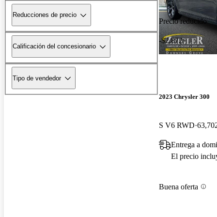
Reducciones de precio
Precio reducido
-$2,872
Calificación del concesionario
Tipo de vendedor
2023 Chrysler 300
S V6 RWD
63,702
Entrega a dom
El precio incl
Buena oferta