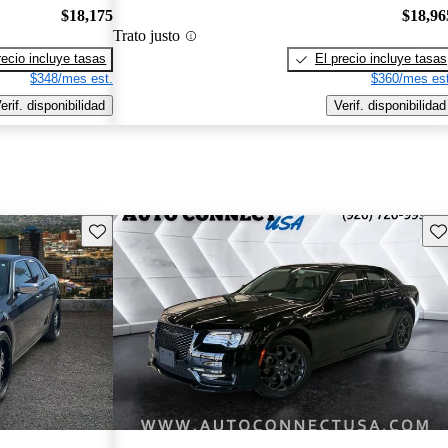
$18,175
$18,96
Trato justo
recio incluye tasas
El precio incluye tasas
$348/mes est.
$360/mes est
erif. disponibilidad
Verif. disponibilidad
Guarda este Aviso
Gu