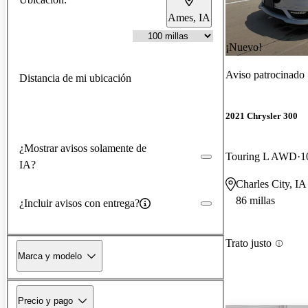
Ames, IA
¡Nuevo!
Aviso patrocinado
Distancia de mi ubicación
2021 Chrysler 300
¿Mostrar avisos solamente de
Touring L AWD
1
IA?
Charles City, IA
86 millas
¿Incluir avisos con entrega?
Trato justo
Marca y modelo
Precio y pago