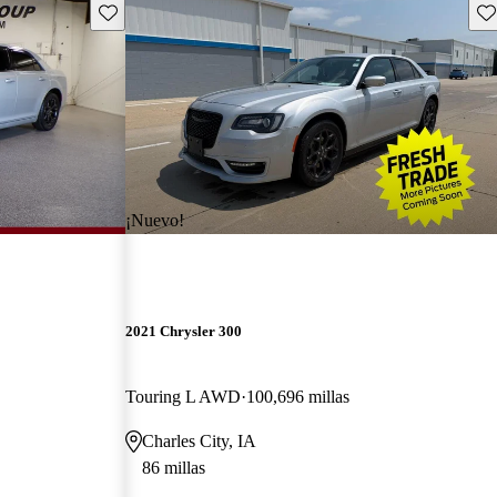
Guarda este Aviso
Gu
¡Nuevo!
2021 Chrysler 300
Touring L AWD
100,696 millas
Charles City, IA
86 millas