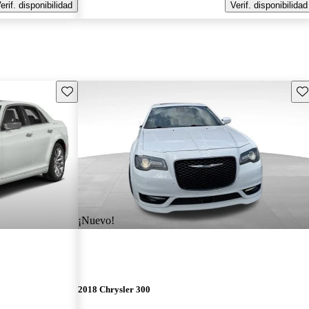
erif. disponibilidad
Verif. disponibilidad
Guarda este Aviso
Gu
¡Nuevo!
2018 Chrysler 300