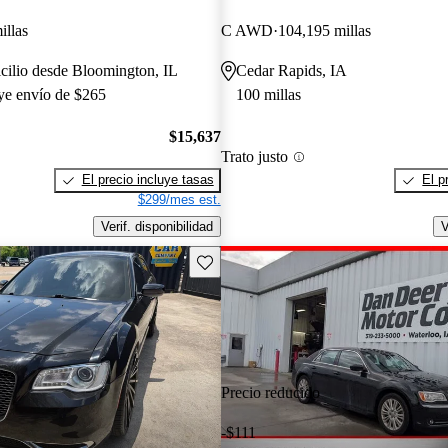
illas
C AWD
104,195 millas
cilio desde Bloomington, IL
Cedar Rapids, IA
uye envío de $265
100 millas
$15,637
Trato justo
El precio incluye tasas
El p
$299/mes est.
Verif. disponibilidad
V
Guarda este Aviso
Precio reducido
-$111