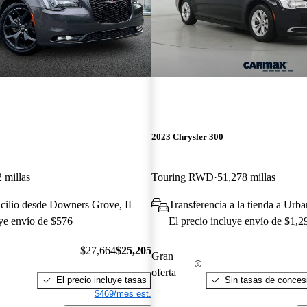
2023 Chrysler 300
 millas
Touring RWD
51,278 millas
icilio desde Downers Grove, IL
Transferencia a la tienda a Urba
uye envío de $576
El precio incluye envío de $1,2
$27,664
$25,205
Gran
oferta
El precio incluye tasas
Sin tasas de concesi
$469/mes est.