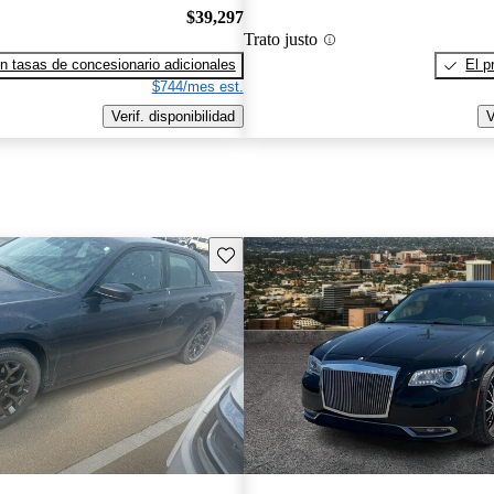
$39,297
Trato justo
n tasas de concesionario adicionales
El p
$744/mes est.
Verif. disponibilidad
V
Guarda este Aviso