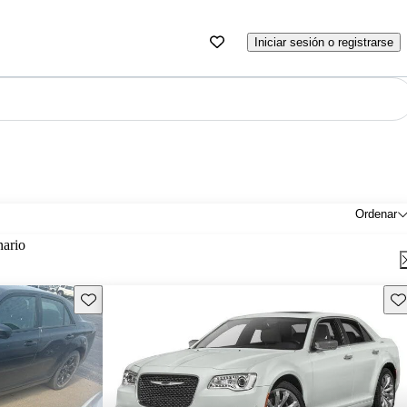
Iniciar sesión o registrarse
Ordenar
nario
Guarda este Aviso
Gu