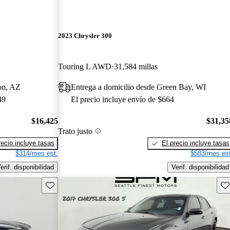
2023 Chrysler 300
Touring L AWD
31,584 millas
on, AZ
Entrega a domicilio desde Green Bay, WI
49
El precio incluye envío de $664
$16,425
$31,35
Trato justo
recio incluye tasas
El precio incluye tasas
$314/mes est.
$583/mes est
erif. disponibilidad
Verif. disponibilidad
Guarda este Aviso
Gu