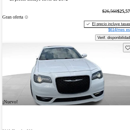
$26,560
$25,5
Gran oferta
El precio incluye tasa
$614/mes es
Verif. disponibilidad
Gu
¡Nuevo!