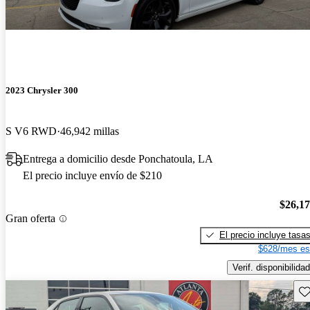
2023 Chrysler 300
S V6 RWD
46,942 millas
Entrega a domicilio desde Ponchatoula, LA
El precio incluye envío de $210
$26,1
Gran oferta
El precio incluye tasa
$628/mes es
Verif. disponibilidad
Gu