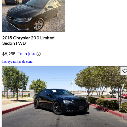
2015 Chrysler 200 Limited
Sedan FWD
$8,255
Trato justo
Incluye tarifas de conc.
Gu