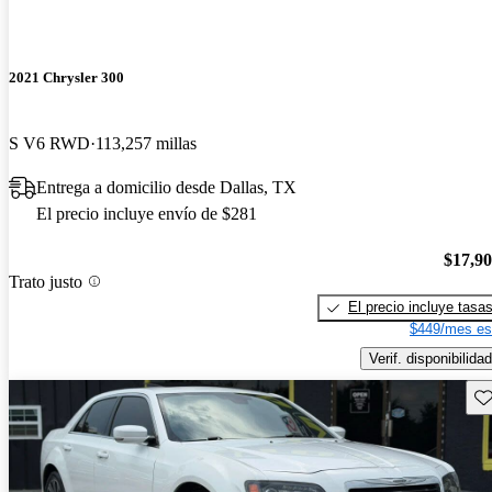
2021 Chrysler 300
S V6 RWD
113,257 millas
Entrega a domicilio desde Dallas, TX
El precio incluye envío de $281
$17,9
Trato justo
El precio incluye tasa
$449/mes es
Verif. disponibilidad
Gu