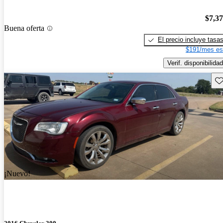
$7,3
Buena oferta
El precio incluye tasa
$191/mes es
Verif. disponibilidad
Gu
¡Nuevo!