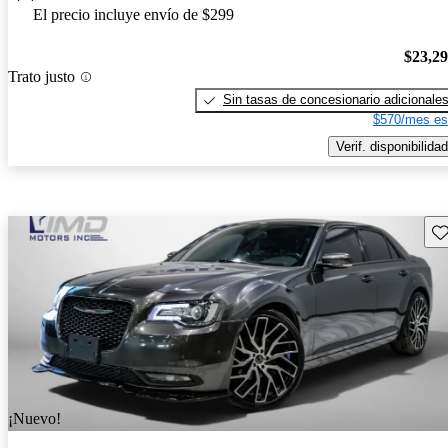
El precio incluye envío de $299
$23,2
Trato justo
Sin tasas de concesionario adicionale
$570/mes es
Verif. disponibilidad
Gu
¡Nuevo!