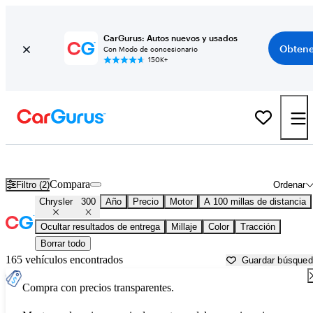
CarGurus: Autos nuevos y usados
Obtene
Con Modo de concesionario
150K+
Chrysler 300 usados en venta cerca de
Alexandria, LA
Compara
Filtro (2)
Ordenar
Chrysler
300
Año
Precio
Motor
A 100 millas de distancia
Ocultar resultados de entrega
Millaje
Color
Tracción
Borrar todo
165 vehículos encontrados
Guardar búsque
Compra con precios transparentes.