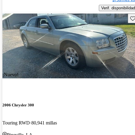
Verif. disponibilidad
Gu
¡Nuevo!
2006 Chrysler 300
Touring RWD
80,941 millas
Pineville, LA