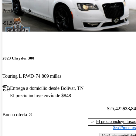
Precio reducido
-$1,580
2023 Chrysler 300
Touring L RWD
74,809 millas
Entrega a domicilio desde Bolivar, TN
El precio incluye envío de $848
$25,425
$23,8
Buena oferta
El precio incluye tasa
$572/mes es
Verif. disponibilidad