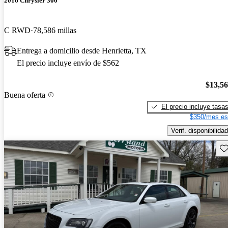
2016 Chrysler 300
C RWD
78,586 millas
Entrega a domicilio desde Henrietta, TX
El precio incluye envío de $562
$13,5
Buena oferta
El precio incluye tasa
$350/mes es
Verif. disponibilidad
Gu