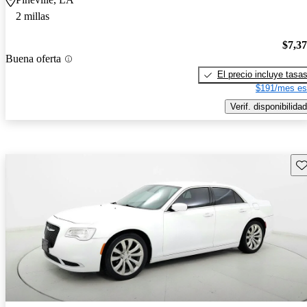
2 millas
$7,3
Buena oferta
El precio incluye tasa
$191/mes es
Verif. disponibilidad
Gu