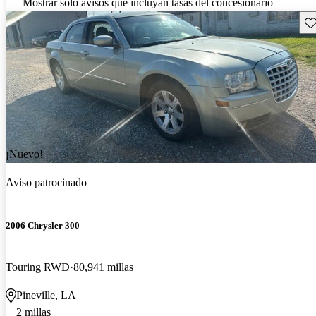
Mostrar solo avisos que incluyan tasas del concesionario
Gu
¡Nuevo!
Aviso patrocinado
2006 Chrysler 300
Touring RWD
80,941 millas
Pineville, LA
2 millas