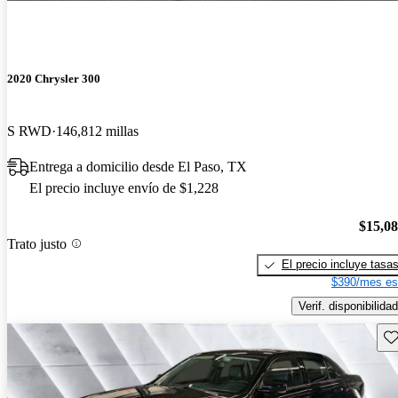
2020 Chrysler 300
S RWD
146,812 millas
Entrega a domicilio desde El Paso, TX
El precio incluye envío de $1,228
$15,0
Trato justo
El precio incluye tasa
$390/mes es
Verif. disponibilidad
Gu