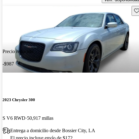
Gu
Precio reducido
-$987
2023 Chrysler 300
S V6 RWD
50,917 millas
Entrega a domicilio desde Bossier City, LA
El precio incluye envío de $172