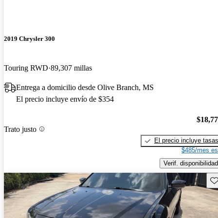
2019 Chrysler 300
Touring RWD
89,307 millas
Entrega a domicilio desde Olive Branch, MS
El precio incluye envío de $354
$18,7
Trato justo
El precio incluye tasa
$485/mes es
Verif. disponibilidad
Gu