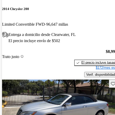
2014 Chrysler 200
Limited Convertible FWD
96,647 millas
Entrega a domicilio desde Clearwater, FL
El precio incluye envío de $502
$8,9
Trato justo
El precio incluye tasa
$172/mes es
Verif. disponibilidad
Gu