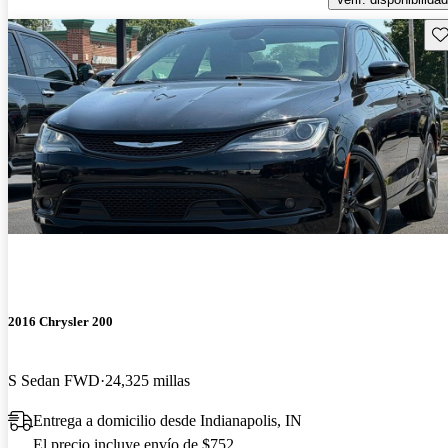
Gu
2016 Chrysler 200
S Sedan FWD
24,325 millas
Entrega a domicilio desde Indianapolis, IN
El precio incluye envío de $752