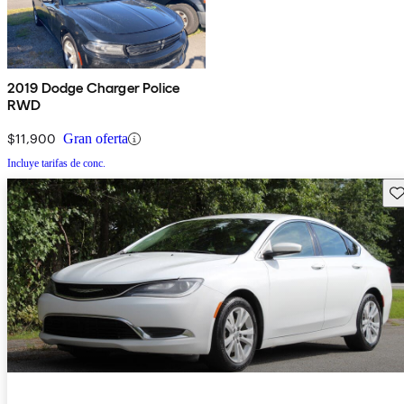
2019 Dodge Charger Police
RWD
$11,900
Gran oferta
Incluye tarifas de conc.
Gu