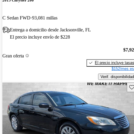
2015 Chrysler 200
C Sedan FWD
93,081 millas
Entrega a domicilio desde Jacksonville, FL
El precio incluye envío de $228
$7,9
Gran oferta
El precio incluye tasa
$152/mes es
Verif. disponibilidad
Gu