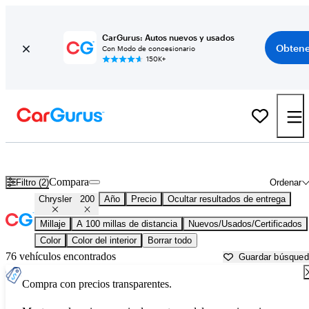
CarGurus: Autos nuevos y usados
Obtene
Con Modo de concesionario
150K+
Chrysler 200 usados en venta cerca de
Beaufort, SC
Compara
Filtro (2)
Ordenar
Chrysler
200
Año
Precio
Ocultar resultados de entrega
Millaje
A 100 millas de distancia
Nuevos/Usados/Certificados
Color
Color del interior
Borrar todo
76 vehículos encontrados
Guardar búsque
Compra con precios transparentes.