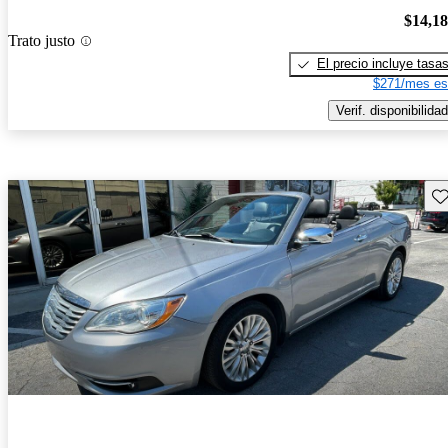
$14,1
Trato justo
El precio incluye tasa
$271/mes es
Verif. disponibilidad
Gu