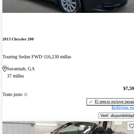
2013 Chrysler 200
Touring Sedan FWD
116,230 millas
Savannah, GA
37 millas
$7,5
Trato justo
El precio incluye tasa
$145/mes es
Verif. disponibilidad
Gu