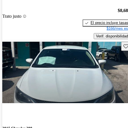
$8,6
Trato justo
El precio incluye tasa
$166/mes es
Verif. disponibilidad
Gu