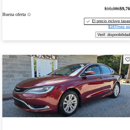
$10,086
$9,7
Buena oferta
El precio incluye tasa
$187/mes es
Verif. disponibilidad
Gu