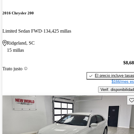
2016 Chrysler 200
Limited Sedan FWD
134,425 millas
Ridgeland, SC
15 millas
$8,6
Trato justo
El precio incluye tasa
$166/mes es
Verif. disponibilidad
Gu