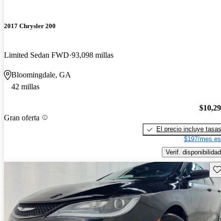
2017 Chrysler 200
Limited Sedan FWD
93,098 millas
Bloomingdale, GA
42 millas
$10,2
Gran oferta
El precio incluye tasa
$197/mes es
Verif. disponibilidad
Gu