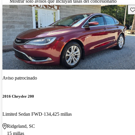
Mostrar solo avisos que incluyan tasas del concesionario
Gu
Aviso patrocinado
2016 Chrysler 200
Limited Sedan FWD
134,425 millas
Ridgeland, SC
15 millas