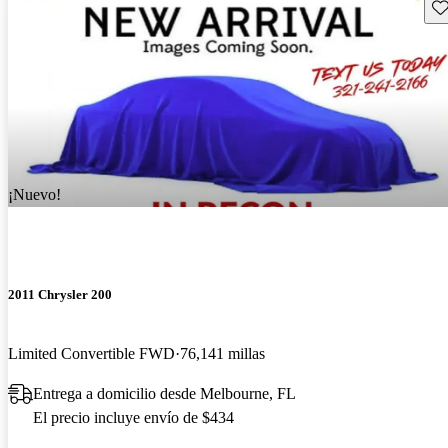
Gu
¡Nuevo!
2011 Chrysler 200
Limited Convertible FWD
76,141 millas
Entrega a domicilio desde Melbourne, FL
El precio incluye envío de $434