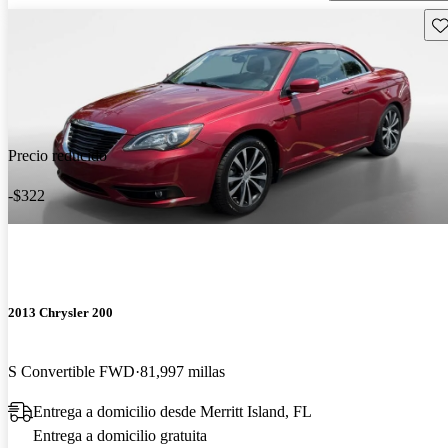
Gu
Precio reducido
-$322
2013 Chrysler 200
S Convertible FWD
81,997 millas
Entrega a domicilio desde Merritt Island, FL
Entrega a domicilio gratuita