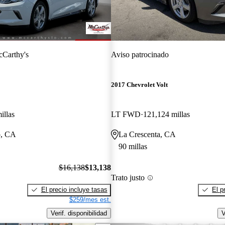
Carthy's
Aviso patrocinado
2017 Chevrolet Volt
illas
LT FWD
121,124 millas
o, CA
La Crescenta, CA
90 millas
$16,138
$13,138
Trato justo
El precio incluye tasas
El p
$259/mes est.
Verif. disponibilidad
V