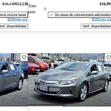
$16,138
$13,138
$16,99
Trato
justo
recio incluye tasas
Sin tasas de concesionario adicionales
$259/mes est.
$335/mes est
erif. disponibilidad
Verif. disponibilidad
Guarda este Aviso
Gu