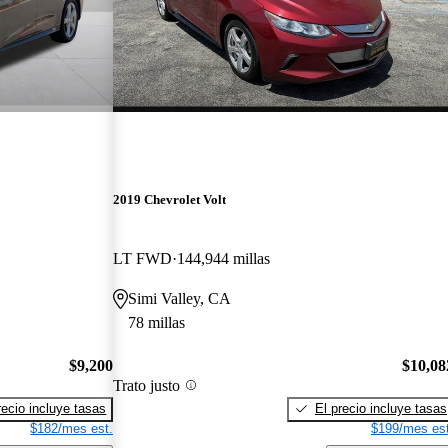
2019 Chevrolet Volt
LT FWD
144,944 millas
Simi Valley, CA
78 millas
$9,200
$10,08
Trato justo
recio incluye tasas
El precio incluye tasas
$182/mes est.
$199/mes est