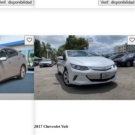
erif. disponibilidad
Verif. disponibilidad
Guarda este Aviso
Gu
2017 Chevrolet Volt