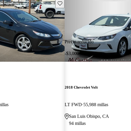
Guarda este Aviso
Precio reducido
-$3,000
2018 Chevrolet Volt
illas
LT FWD
55,988 millas
San Luis Obispo, CA
94 millas