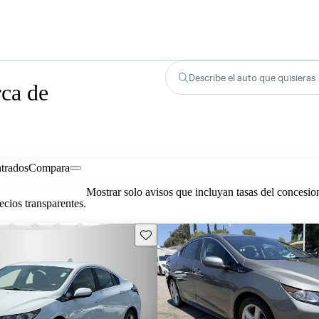
Describe el auto que quisieras
rca de
trados
Compara
Mostrar solo avisos que incluyan tasas del concesio
cios transparentes.
Guarda este Aviso