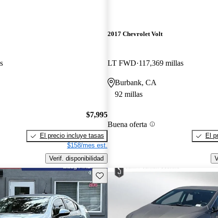
2017 Chevrolet Volt
s
LT FWD
117,369 millas
Burbank, CA
92 millas
$7,995
Buena oferta
El precio incluye tasas
El p
$158/mes est.
Verif. disponibilidad
V
Guarda este Aviso