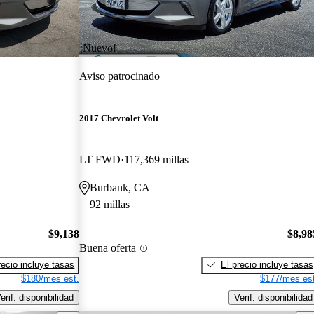
¡Nuevo!
Aviso patrocinado
2017 Chevrolet Volt
LT FWD
117,369 millas
Burbank, CA
92 millas
$9,138
$8,98
Buena oferta
recio incluye tasas
El precio incluye tasas
$180/mes est.
$177/mes est
erif. disponibilidad
Verif. disponibilidad