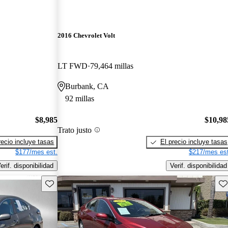
2016 Chevrolet Volt
LT FWD
79,464 millas
Burbank, CA
92 millas
$8,985
$10,98
Trato justo
recio incluye tasas
El precio incluye tasas
$177/mes est.
$217/mes est
erif. disponibilidad
Verif. disponibilidad
Guarda este Aviso
Gu