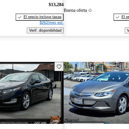
$13,284
Buena oferta
El precio incluye tasas
El p
$262/mes est.
Verif. disponibilidad
V
Guarda este Aviso
¡Nuevo!