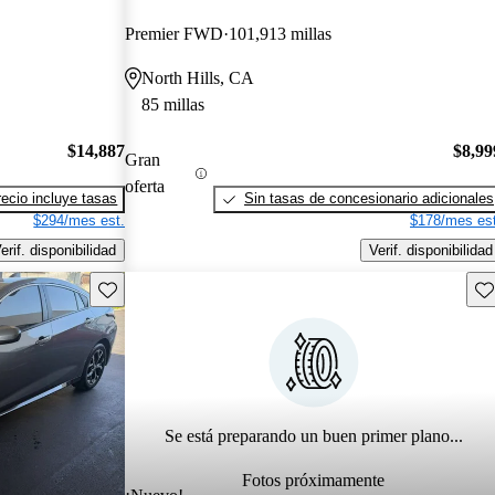
Premier FWD
101,913 millas
North Hills, CA
85 millas
$14,887
$8,99
Gran
oferta
recio incluye tasas
Sin tasas de concesionario adicionales
$294/mes est.
$178/mes est
erif. disponibilidad
Verif. disponibilidad
Guarda este Aviso
Gu
Se está preparando un buen primer plano...
Fotos próximamente