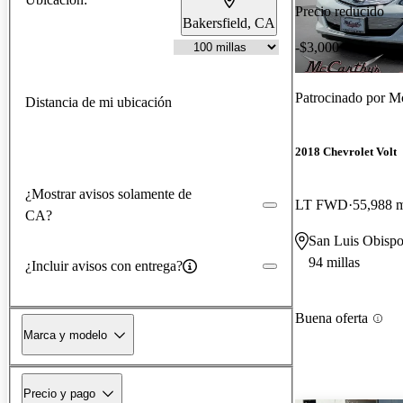
Precio reducido
Bakersfield, CA
-$3,000
Patrocinado por
Mc
Distancia de mi ubicación
2018 Chevrolet Volt
¿Mostrar avisos solamente de
LT FWD
55,988 m
CA?
San Luis Obisp
94 millas
¿Incluir avisos con entrega?
Buena oferta
Marca y modelo
Precio y pago