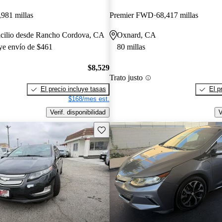
,981 millas
Premier FWD
68,417 millas
icilio desde Rancho Cordova, CA
Oxnard, CA
uye envío de $461
80 millas
$8,529
Trato justo
El precio incluye tasas
El p
$168/mes est.
Verif. disponibilidad
V
Guarda este Aviso