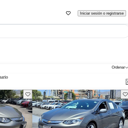
Iniciar sesión o registrarse
Ordenar
nario
Guarda este Aviso
Gu