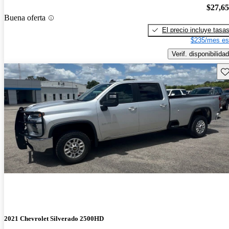
$27,6
Buena oferta
El precio incluye tasa
$235/mes es
Verif. disponibilidad
Gu
2021 Chevrolet Silverado 2500HD