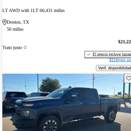
LT AWD with 1LT
60,431 millas
Denton, TX
50 millas
$21,2
Trato justo
El precio incluye tasa
$114/mes es
Verif. disponibilidad
Gu