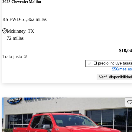
2023 Chevrolet Malibu
RS FWD
51,862 millas
Mckinney, TX
72 millas
$18,0
Trato justo
El precio incluye tasa
$56/mes es
Verif. disponibilidad
Gu