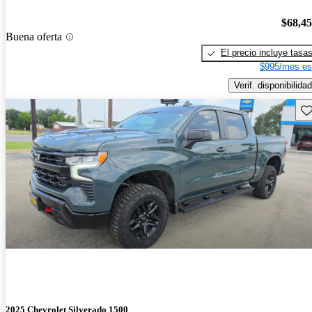
$68,4
Buena oferta
El precio incluye tasa
$995/mes es
Verif. disponibilidad
Gu
2025 Chevrolet Silverado 1500