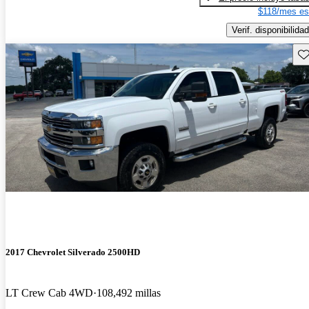
$118/mes es
Verif. disponibilidad
Gu
2017 Chevrolet Silverado 2500HD
LT Crew Cab 4WD
108,492 millas