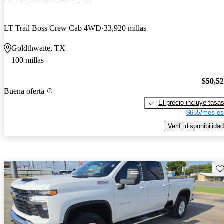
LT Trail Boss Crew Cab 4WD
33,920 millas
Goldthwaite, TX
100 millas
$50,5
Buena oferta
El precio incluye tasa
$655/mes es
Verif. disponibilidad
Gu