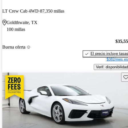
LT Crew Cab 4WD
87,350 millas
Goldthwaite, TX
100 millas
$35,5
Buena oferta
El precio incluye tasa
$382/mes es
Verif. disponibilidad
Gu