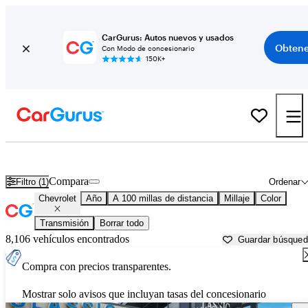
CarGurus: Autos nuevos y usados
Obtene
Con Modo de concesionario
150K+
Autos Chevrolet usados en venta cerca de
Weatherford, TX
Compara
Filtro (1)
Ordenar
Chevrolet
Año
A 100 millas de distancia
Millaje
Color
Transmisión
Borrar todo
8,106 vehículos encontrados
Guardar búsque
Compra con precios transparentes.
Mostrar solo avisos que incluyan tasas del concesionario