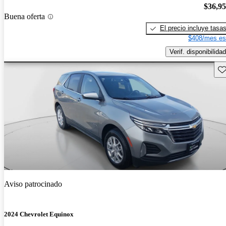
$36,9
Buena oferta
El precio incluye tasa
$408/mes es
Verif. disponibilidad
Gu
Aviso patrocinado
2024 Chevrolet Equinox