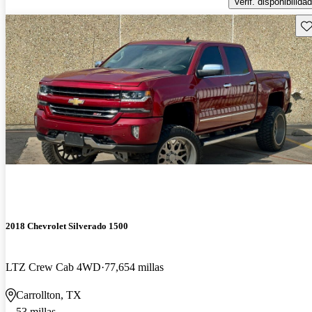
Verif. disponibilidad
Gu
2018 Chevrolet Silverado 1500
LTZ Crew Cab 4WD
77,654 millas
Carrollton, TX
53 millas