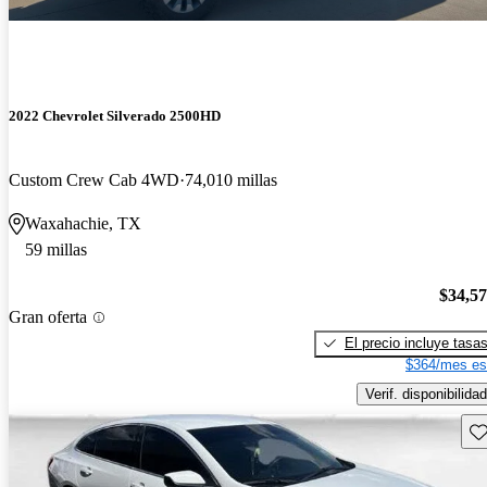
2022 Chevrolet Silverado 2500HD
Custom Crew Cab 4WD
74,010 millas
Waxahachie, TX
59 millas
$34,5
Gran oferta
El precio incluye tasa
$364/mes es
Verif. disponibilidad
Gu