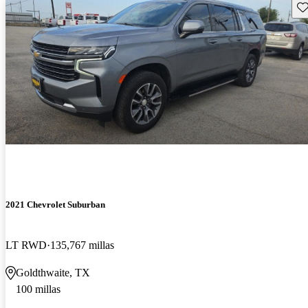
Gu
2021 Chevrolet Suburban
LT RWD
135,767 millas
Goldthwaite, TX
100 millas