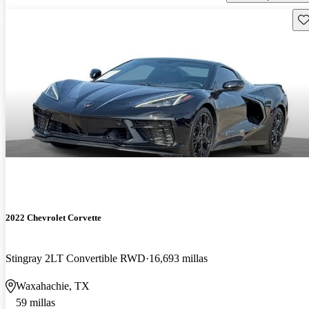
Gu
2022 Chevrolet Corvette
Stingray 2LT Convertible RWD
16,693 millas
Waxahachie, TX
59 millas