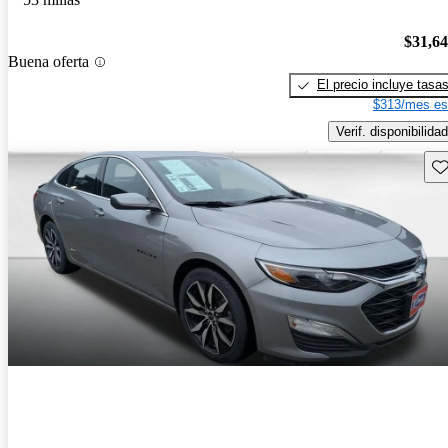
$31,6
Buena oferta
El precio incluye tasa
$313/mes es
Verif. disponibilidad
Gu