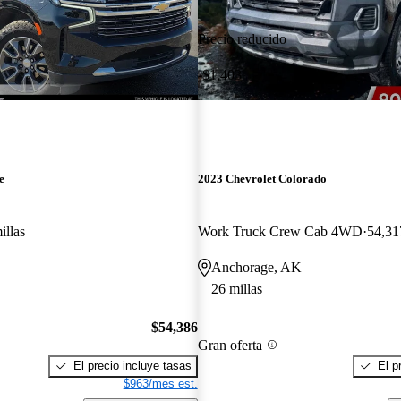
Precio reducido
-$1,403
e
2023 Chevrolet Colorado
illas
Work Truck Crew Cab 4WD
54,31
Anchorage, AK
26 millas
$54,386
Gran oferta
El precio incluye tasas
El p
$963/mes est.