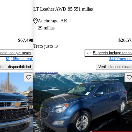
LT Leather AWD
85,551 millas
Anchorage, AK
29 millas
$67,498
$26,57
Trato justo
recio incluye tasas
El precio incluye tasas
$1,185/mes est.
$479/mes est
erif. disponibilidad
Verif. disponibilidad
Guarda este Aviso
Gu