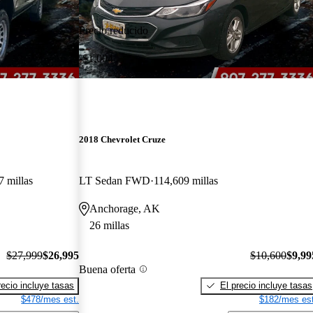
Precio reducido
-$1,004
2018 Chevrolet Cruze
7 millas
LT Sedan FWD
114,609 millas
Anchorage, AK
26 millas
$27,999
$26,995
$10,600
$9,99
Buena oferta
recio incluye tasas
El precio incluye tasas
$478/mes est.
$182/mes est