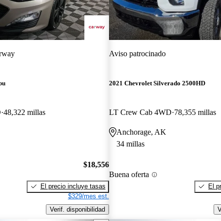
rway
Aviso patrocinado
bu
2021 Chevrolet Silverado 2500HD
D
48,322 millas
LT Crew Cab 4WD
78,355 millas
Anchorage, AK
34 millas
$18,556
Buena oferta
El precio incluye tasas
El p
$329/mes est.
Verif. disponibilidad
V