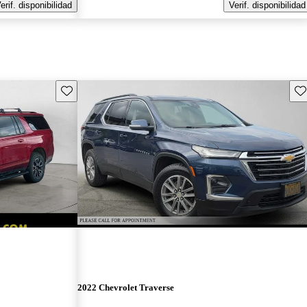
erif. disponibilidad
Verif. disponibilidad
Guarda este Aviso
Gu
2022 Chevrolet Traverse