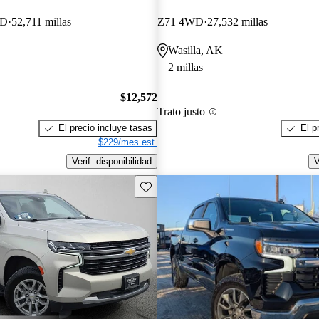
WD
52,711 millas
Z71 4WD
27,532 millas
Wasilla, AK
2 millas
$12,572
Trato justo
El precio incluye tasas
El p
$229/mes est.
Verif. disponibilidad
V
Guarda este Aviso