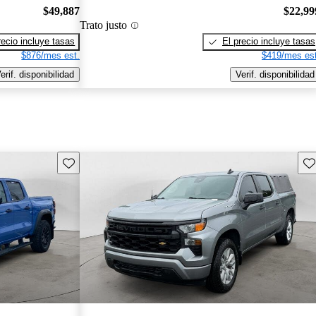
$49,887
$22,99
Trato justo
recio incluye tasas
El precio incluye tasas
$876/mes est.
$419/mes est
erif. disponibilidad
Verif. disponibilidad
Guarda este Aviso
Gu