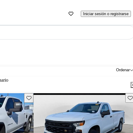
Iniciar sesión o registrarse
Ordenar
nario
Guarda este Aviso
Gu