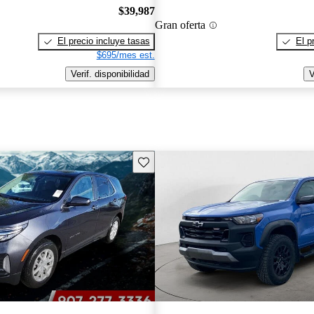
$39,987
Gran oferta
El precio incluye tasas
El p
$695/mes est.
Verif. disponibilidad
V
Guarda este Aviso