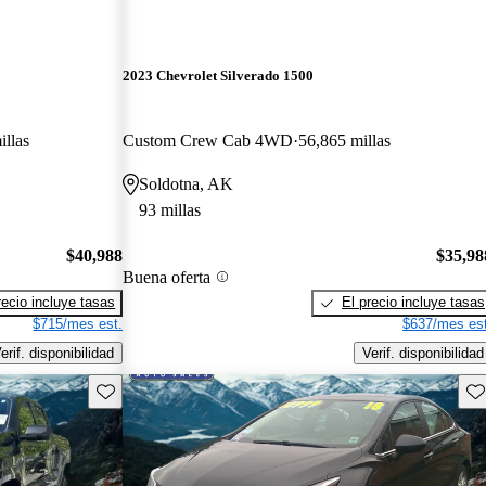
2023 Chevrolet Silverado 1500
illas
Custom Crew Cab 4WD
56,865 millas
Soldotna, AK
93 millas
$40,988
$35,98
Buena oferta
recio incluye tasas
El precio incluye tasas
$715/mes est.
$637/mes est
erif. disponibilidad
Verif. disponibilidad
Guarda este Aviso
Gu