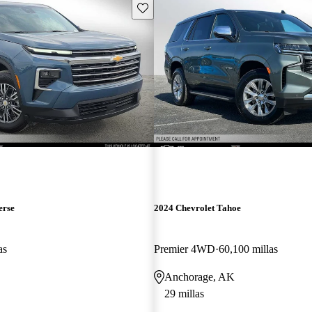
Guarda este Aviso
erse
2024 Chevrolet Tahoe
as
Premier 4WD
60,100 millas
Anchorage, AK
29 millas