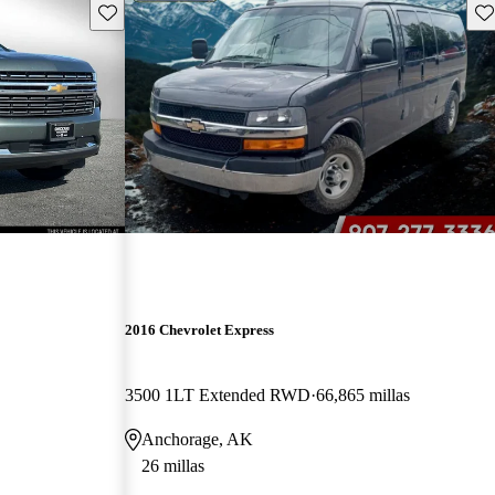
Guarda este Aviso
Gu
2016 Chevrolet Express
3500 1LT Extended RWD
66,865 millas
Anchorage, AK
26 millas