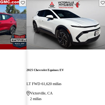
Guarda este Aviso
Gu
2025 Chevrolet Equinox EV
LT FWD
61,620 millas
Victorville, CA
2 millas