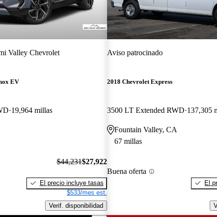
mi Valley Chevrolet
Aviso patrocinado
inox EV
2018 Chevrolet Express
FWD
19,964 millas
3500 LT Extended RWD
137,305 m
Fountain Valley, CA
67 millas
$44,231
$27,922
Buena oferta
El precio incluye tasas
El p
$533/mes est.
Verif. disponibilidad
V