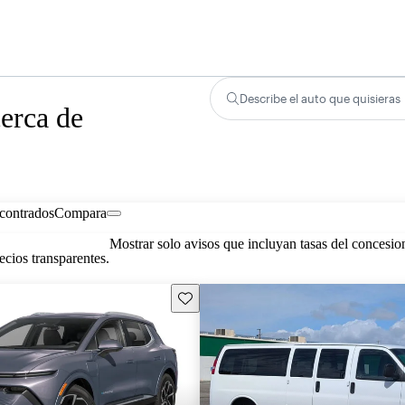
Describe el auto que quisieras
erca de
contrados
Compara
Mostrar solo avisos que incluyan tasas del concesio
cios transparentes.
Guarda este Aviso