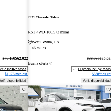
2021 Chevrolet Tahoe
RST 4WD
106,573 millas
West Covina, CA
46 millas
$70,110
$62,022
$38,035
$35,03
Buena oferta
recio incluye tasas
El precio incluye tasas
$1,176/mes est.
$688/mes est
erif. disponibilidad
Verif. disponibilidad
Guarda este Aviso
Gu