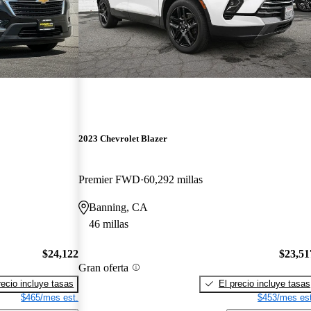
2023 Chevrolet Blazer
Premier FWD
60,292 millas
Banning, CA
46 millas
$24,122
$23,51
Gran oferta
recio incluye tasas
El precio incluye tasas
$465/mes est.
$453/mes est