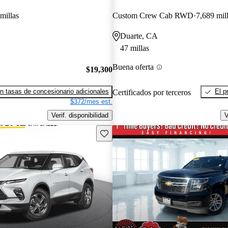
millas
Custom Crew Cab RWD
7,689 mil
Duarte, CA
47 millas
Buena oferta
$19,300
n tasas de concesionario adicionales
El p
Certificados por terceros
$372/mes est.
Verif. disponibilidad
V
Guarda este Aviso