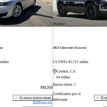
¡Nuevo!
bu
2023 Chevrolet Traverse
millas
LS FWD
45,721 millas
Cerritos, CA
64 millas
Buena oferta
$11,515
Certificados por el
El precio incluye tasas
El p
fabricante
$228/mes est.