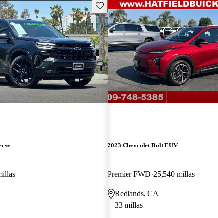
Guarda este Aviso
erse
2023 Chevrolet Bolt EUV
illas
Premier FWD
25,540 millas
Redlands, CA
33 millas