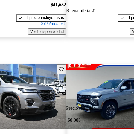
$41,682
Buena oferta
El precio incluye tasas
El p
$796/mes est.
Verif. disponibilidad
V
Guarda este Aviso
Precio reducido
-$8,088