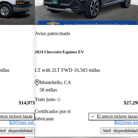
Aviso patrocinado
2024 Chevrolet Equinox EV
illas
LT with 2LT FWD
16,583 millas
Montebello, CA
58 millas
Trato justo
$14,973
$27,29
Certificados por el
recio incluye tasas
El precio incluye tasas
fabricante
$297/mes est.
$522/mes est
erif. disponibilidad
Verif. disponibilidad