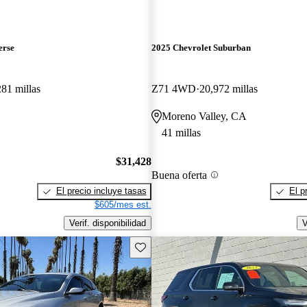
erse
2025 Chevrolet Suburban
281 millas
Z71 4WD
20,972 millas
Moreno Valley, CA
41 millas
$31,428
Buena oferta
El precio incluye tasas
El p
$605/mes est.
Verif. disponibilidad
V
Guarda este Aviso