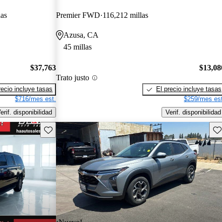
las
Premier FWD
116,212 millas
Azusa, CA
45 millas
$37,763
$13,08
Trato justo
recio incluye tasas
El precio incluye tasas
$716/mes est.
$259/mes est
erif. disponibilidad
Verif. disponibilidad
Guarda este Aviso
Gu