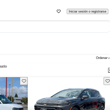
Iniciar sesión o registrarse
Ordenar
nario
Guarda este Aviso
Gu