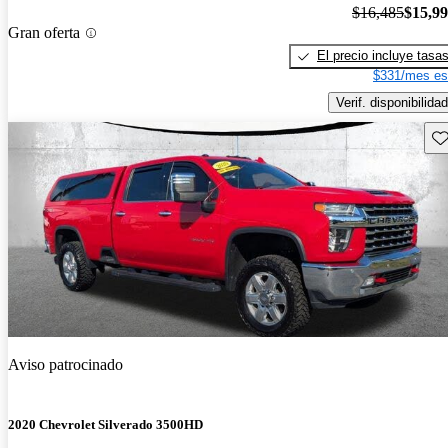
$16,485
$15,9
Gran oferta
El precio incluye tasa
$331/mes es
Verif. disponibilidad
Gu
Aviso patrocinado
2020 Chevrolet Silverado 3500HD