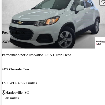
Gu
Precio reducido
-$495
Patrocinado por
AutoNation USA Hilton Head
2022 Chevrolet Trax
LS FWD
37,977 millas
Hardeeville, SC
48 millas