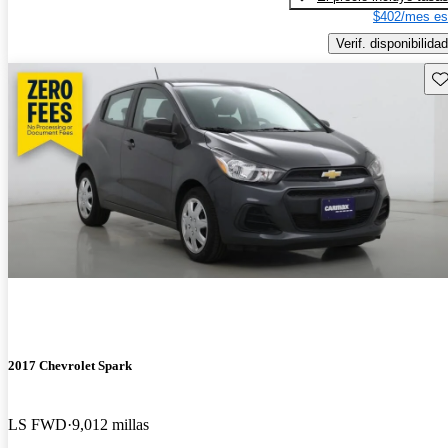
$402/mes es
Verif. disponibilidad
Gu
2017 Chevrolet Spark
LS FWD
9,012 millas