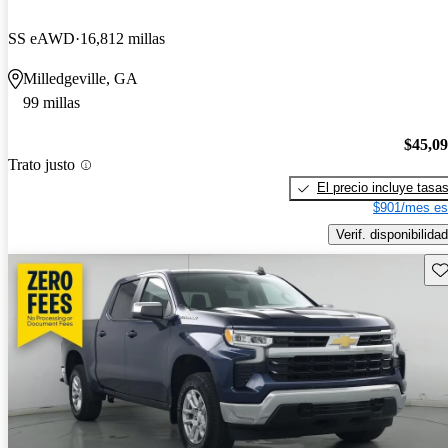
SS eAWD
16,812 millas
Milledgeville, GA
99 millas
$45,0
Trato justo
El precio incluye tasa
$901/mes es
Verif. disponibilidad
Gu