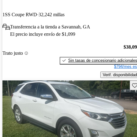
1SS Coupe RWD
32,242 millas
Transferencia a la tienda a Savannah, GA
El precio incluye envío de $1,099
$38,0
Trato justo
Sin tasas de concesionario adicionale
$794/mes es
Verif. disponibilidad
Gu