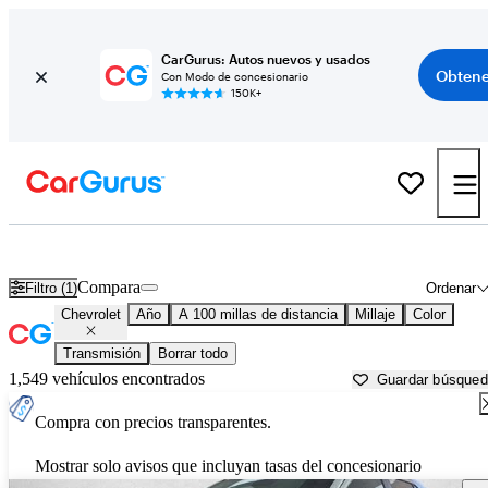
CarGurus: Autos nuevos y usados
Obtene
Con Modo de concesionario
150K+
Autos Chevrolet usados en venta cerca de
Statesboro, GA
Compara
Filtro (1)
Ordenar
Chevrolet
Año
A 100 millas de distancia
Millaje
Color
Transmisión
Borrar todo
1,549 vehículos encontrados
Guardar búsque
Compra con precios transparentes.
Mostrar solo avisos que incluyan tasas del concesionario