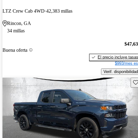
LTZ Crew Cab 4WD
42,383 millas
Rincon, GA
34 millas
$47,6
Buena oferta
El precio incluye tasa
$993/mes es
Verif. disponibilidad
Gu