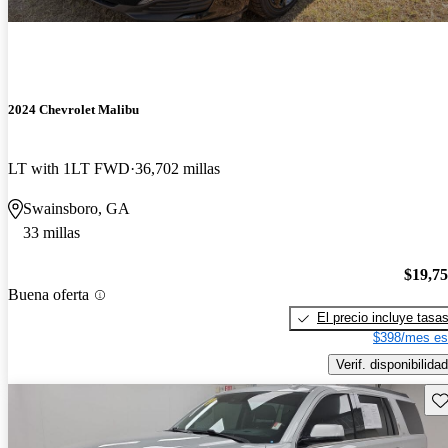
2024 Chevrolet Malibu
LT with 1LT FWD
36,702 millas
Swainsboro, GA
33 millas
$19,7
Buena oferta
El precio incluye tasa
$398/mes es
Verif. disponibilidad
Gu