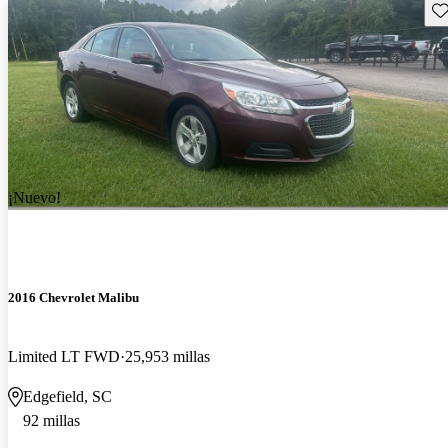
Gu
¡Nuevo!
2016 Chevrolet Malibu
Limited LT FWD
25,953 millas
Edgefield, SC
92 millas