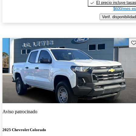
El precio incluye tasa
$600/mes es
Verif. disponibilidad
Gu
Aviso patrocinado
2025 Chevrolet Colorado