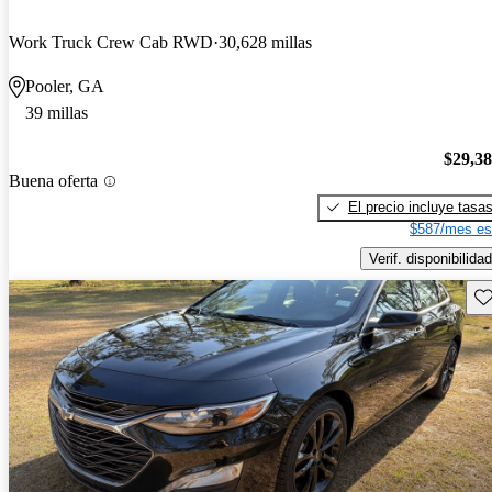
Work Truck Crew Cab RWD
30,628 millas
Pooler, GA
39 millas
$29,3
Buena oferta
El precio incluye tasa
$587/mes es
Verif. disponibilidad
Gu