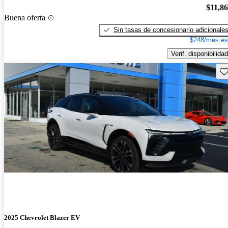
$11,8
Buena oferta
Sin tasas de concesionario adicionale
$248/mes es
Verif. disponibilidad
Gu
2025 Chevrolet Blazer EV