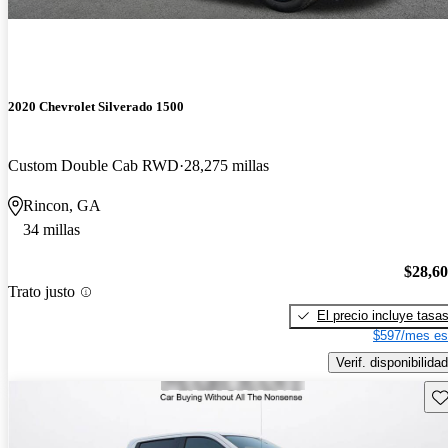
2020 Chevrolet Silverado 1500
Custom Double Cab RWD
28,275 millas
Rincon, GA
34 millas
$28,6
Trato justo
El precio incluye tasa
$597/mes es
Verif. disponibilidad
Gu