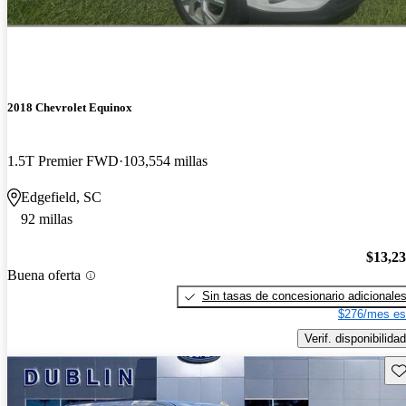
2018 Chevrolet Equinox
1.5T Premier FWD
103,554 millas
Edgefield, SC
92 millas
$13,2
Buena oferta
Sin tasas de concesionario adicionale
$276/mes es
Verif. disponibilidad
Gu